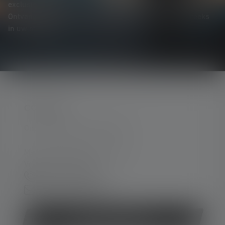
exclusieve aanbiedingen en spannende prijsvragen.
Ontvang alles over de wereld van verlichting rechtstreeks
in uw mailbox.
CONTACT
Ondersteuning en counseling:
Ma. t/m do. 08:00 - 16:00 uur
Vr. 08:00 - 13:00 uur
+49 212 5948 0
Contactformulier
Contract herroepen