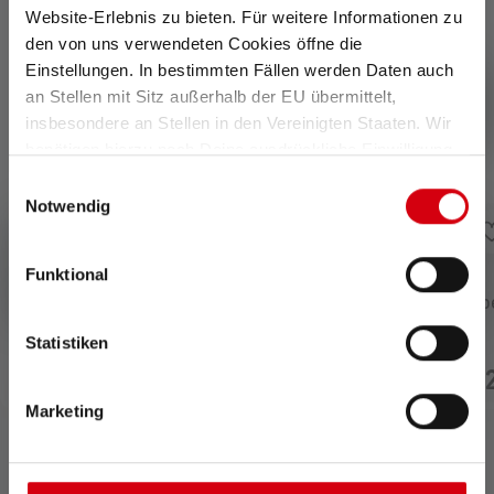
Website-Erlebnis zu bieten. Für weitere Informationen zu
den von uns verwendeten Cookies öffne die
Einstellungen. In bestimmten Fällen werden Daten auch
an Stellen mit Sitz außerhalb der EU übermittelt,
insbesondere an Stellen in den Vereinigten Staaten. Wir
benötigen hierzu noch Deine ausdrückliche Einwilligung,
die Du durch „Alle auswählen“ oder „Auswahl bestätigen“
Einwilligungsauswahl
erteilen. Einzelheiten hierzu findest Du in unserer
Notwendig
Datenschutz-Bestimmungen
.
Funktional
USB Car Charger
Charging Station Typ
Statistiken
Binnenkort weer
€ 9,90
€ 1
beschikbaar
Op voorraad
Marketing