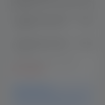
Zaklamp P7R Signature Edition 2020
€ 175,00
Nr.: 502190
Zaklamp P7R Core Edition 2020
€ 119,00
Nr.: 502181
Zaklamp P7R Work Edition 2020
€ 149,00
Nr.: 502187
Hulp nodig bij het kiezen van een model?
Ga naar vergelijking
Kennisgeving
Dit product is niet meer beschikbaar. Op deze pagina
vind je alle informatie en gegevens. Als je nog vragen