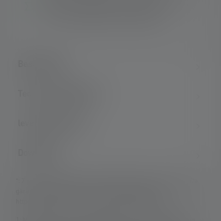
Convenient charging of the battery with wall
mount and Magnetic Charge System
Beschrijving
Technische gegevens
leveringsomvang
Downloads
*: 7 jaar garantie alleen indien geregistreerd, anders 2 jaar. De
garantievoorwaarden kunnen worden bekeken op
https://ledlenser.com/nl-nl/info-service/garantie/
1: Meetwaarden volgens ANSI/PLATO FL 1 bij de betreffende