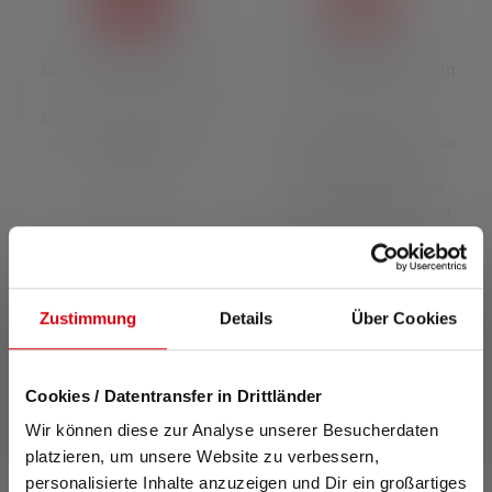
Smart Light Technology
Advanced Focus System
Met Smart Light Technology
Ons Advanced Focus
kun je de functies van je
System (AFS) zorgt voor een
lamp naar wens
soepele overgang van
configureren.
homogeen close-up licht
naar scherp gefocust groot
licht.
Zustimmung
Details
Über Cookies
Cookies / Datentransfer in Drittländer
Accessoires
Wir können diese zur Analyse unserer Besucherdaten
Skip product gallery
platzieren, um unsere Website zu verbessern,
personalisierte Inhalte anzuzeigen und Dir ein großartiges