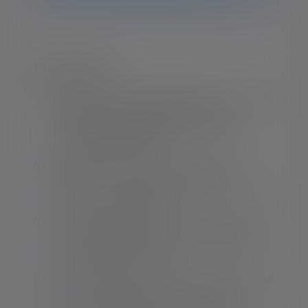
hebt, helpt ons supportteam je graag verder.
Hoogtepunten:
Absolute premium flashlight with up to 2000
lumens featuring numerous proven
Ledlenser technologies and natural color
reproduction (CRI 80)
Mode switch for direct access to light
functions – freely configurable thanks to the
Smart Light Technology
Red auxiliary light on the side of the housing,
for example, is suitable for maintaining the
night vision in the dark
Hard-anodized body material provides added
protection against wear and corrosion