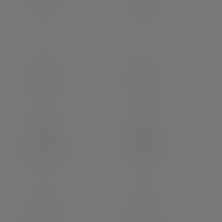
(binnen M)
(binnen M)
330
300
Max.
Max.
lichtstroom
lichtstroom
(binnen lm)
(binnen lm)
2000
1400
Materiaal
Materiaal
Aluminiumlege
Aluminiumlege
ring
ring
Water- en
Water- en