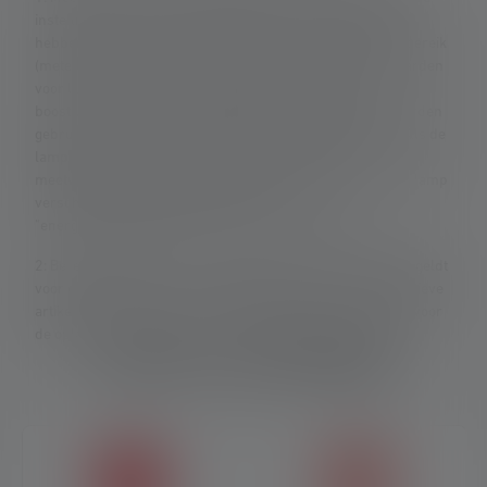
instelling. Als er geen instelling expliciet wordt genoemd,
hebben de waarden voor lichtstroom (lumen/lm) en lichtbereik
(meter/m) betrekking op de helderste instelling en de waarden
voor lichtduur (uren/h) op de laagste instelling. Een
boostfunctie (indien beschikbaar) kan meerdere keren worden
gebruikt, maar is slechts korte tijd per keer beschikbaar. Als de
lamp is uitgerust met gekleurde LED's, worden de
meetwaarden gegeven met wit licht of de witte LED. Als de lamp
verschillende energiestanden heeft, is de
"energiebesparingsstand" de basis voor de meting.
2: Berekende waarde van de capaciteit in wattuur (Wh). Dit geldt
voor de batterij(en) in de leveringstoestand van het respectieve
artikel of, in het geval van lampen met oplaadbare batterij, voor
de oplaadbare batterij(en) in volledig opgeladen toestand.
Functies en technologieën