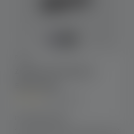
P-serie
Zaklamp P7R Signature
Edition 2020
4.9
(30 Ratings)
Average rating of 4.9 out of 5 stars
Productuitvoering