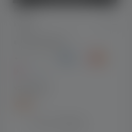
DIENST
LEGAAL
BETAALMETHODEN
VERZENDING