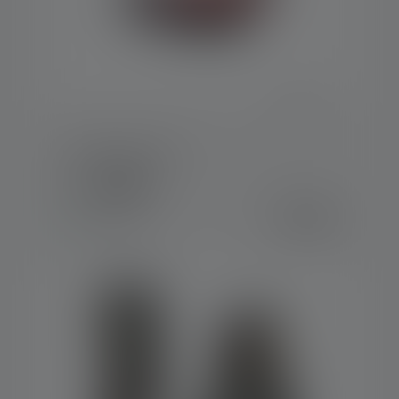
Headband - H8R
Kleuren
€ 9,90
Op voorraad