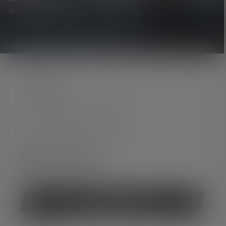
in uw mailbox.
CONTACT
Ondersteuning en counseling:
Ma. t/m do. 08:00 - 16:00 uur
Vr. 08:00 - 13:00 uur
+49 212 5948 0
Contactformulier
Contract herroepen
DIENST