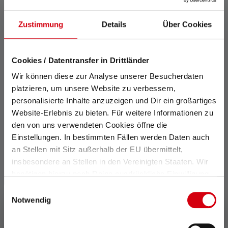
Zustimmung
Details
Über Cookies
Cookies / Datentransfer in Drittländer
Headband - HF8R
Wir können diese zur Analyse unserer Besucherdaten
Kleuren
platzieren, um unsere Website zu verbessern,
€ 12,90
personalisierte Inhalte anzuzeigen und Dir ein großartiges
Op voorraad
Website-Erlebnis zu bieten. Für weitere Informationen zu
den von uns verwendeten Cookies öffne die
Einstellungen. In bestimmten Fällen werden Daten auch
an Stellen mit Sitz außerhalb der EU übermittelt,
insbesondere an Stellen in den Vereinigten Staaten. Wir
benötigen hierzu noch Deine ausdrückliche Einwilligung,
die Du durch „Alle auswählen“ oder „Auswahl bestätigen“
Einwilligungsauswahl
erteilen. Einzelheiten hierzu findest Du in unserer
Notwendig
Datenschutz-Bestimmungen
.