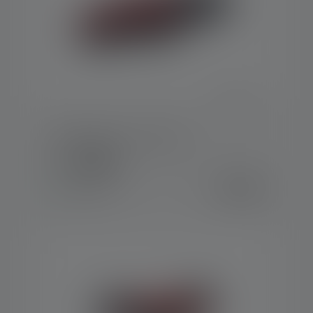
Headband - H7.2 / H7R.2
Kleuren
€ 9,90
Op voorraad