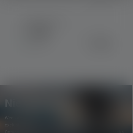
Headband - HF6R
Kleuren
€ 12,90
Op voorraad
Nieuwsbrief
Wees als eerste op de hoogte van nieuwe producten,
exclusieve aanbiedingen en spannende prijsvragen.
Ontvang alles over de wereld van verlichting rechtstreeks