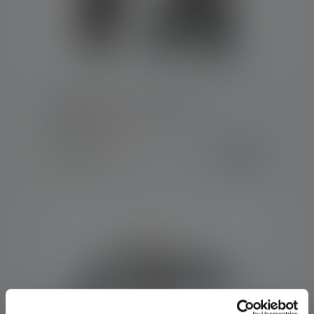
Headband - H14.2 / H14R.2
Kleuren
€ 9,90
Op voorraad