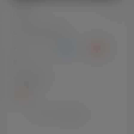
LEGAAL
BETAALMETHODEN
VERZENDING