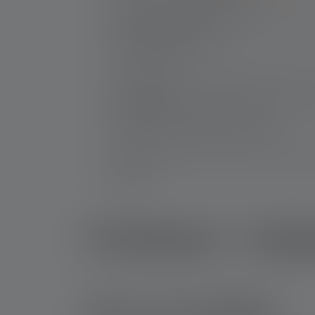
Praktische bevestigingsclip
: Een bevestig
worden bevestigd.
Krachtige leds
: De ingebouwde leds zorge
Extra functies
: Sommige modellen penlampe
de batterij van de zaklamp sparen.
Accu
: De penlampen met led worden gevoed
opladen.
Penlampen - Veelg
Wat is een penlight?