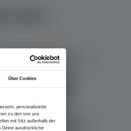
s werk -
Dit speciale soort
zaklamp
heeft de vorm van
 in elke jas- of borstzak. Op deze manier is de
Über Cookies
nkzij krachtige
ssern, personalisierte
onen zu den von uns
llen mit Sitz außerhalb der
este penlampen gebruiken led als lichtbron.
ch Deine ausdrückliche
e licht op de werkplek geven. De penlampen