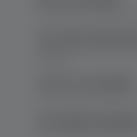
Een penlight is een kleine, slanke zaklamp di
Voor welke toepassingen
Penlights zijn bijzonder geschikt voor het wer
elektrotechnici.
Hoe fel is een penlight?
De helderheid van een penlight kan variëren, 
Zijn penlights oplaadba
Er zijn zowel oplaadbare penlights als penlig