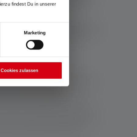
ierzu findest Du in unserer
 verlichten die moeilijk bereikbaar zijn met
accu's, een lichtstroom van 200 lumen en een
Marketing
uur - bij Ledlenser vind je de juiste penlamp
n rij
Cookies zulassen
ingen kunnen de
kleine zaklampen
je dagelijkse
 Ze passen in elk overhemd en elke jaszak.
 de zak van je overhemd, mag de penlamp niet
ste constructie die beschermt tegen de