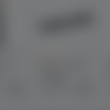
Average rating of 5 out of 5 stars
R Work
Zaklamp P4 Core Edition
2021
K
Kleuren
€ 34,90
€ 29,90
Op voorraad