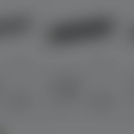
Zaklamp P2R
Kleuren
K
€ 39,90
€ 34,90
Op voorraad