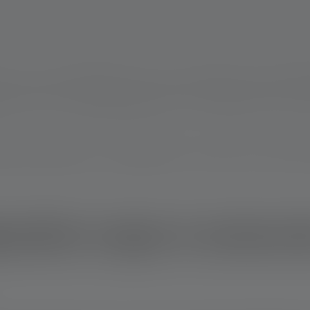
ingsclip voor veilig opbergen. Hiermee kan de penlamp veilig aa
n ervoor dat de penlamp zelfs met zijn handzame formaat voldoen
n kunnen de lichtkegel aanpassen en de helderheid continu rege
 door batterijen of - nog praktischer - door een accu. Als de a
estelde vragen & antwoor