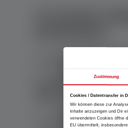
Je trouwe metg
penlampen
Een van de kleinste gereedschappen die een va
een balpen en ligt goed in de hand. Dankzij het
lamp met één beweging klaar voor gebruik.
Zustimmung
Klein maar krachti
leds
Cookies / Datentransfer in D
Wir können diese zur Analys
Inhalte anzuzeigen und Dir e
verwendeten Cookies öffne di
Ondanks hun handzame formaat en lage gewich
EU übermittelt, insbesondere
Niet alleen vanwege het lage energieverbruik