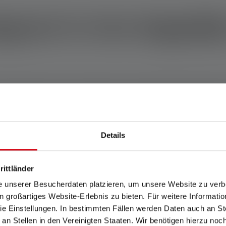
ezel in het dagelijk
kman altijd bij zich moet hebben is waarschijnlijk de penlamp. 
 lichte gewicht en de praktische bevestigingsclip past de penlamp
Details
g - Hoge lichtopbrengst da
rittländer
e unserer Besucherdaten platzieren, um unsere Website zu verbe
in großartiges Website-Erlebnis zu bieten. Für weitere Informati
e Einstellungen. In bestimmten Fällen werden Daten auch an Ste
t is de lichtopbrengst van de
penlampen
indrukwekkend. De me
 an Stellen in den Vereinigten Staaten. Wir benötigen hierzu no
, maar ook omdat de penlampen zelfs in compacte vorm voldoend