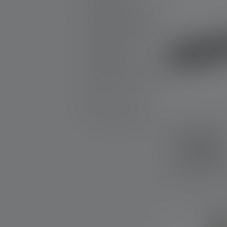
Productsets
Graveerbare producten
25th Anniversary
Cadeautips
Promotionele producten
Outlet
Reserveonderdelen
Zaklamp P4R
Kleuren
Op voorraad