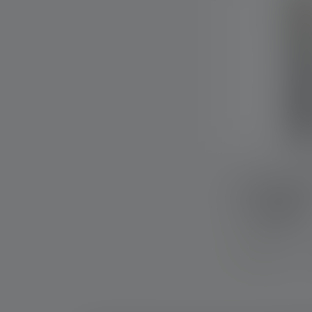
Werklamp W2
Kleuren
Op voorraad