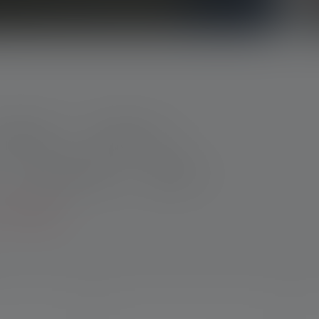
anpasbaar
Kenmerken
Max. lichtstroom
Weight
filters