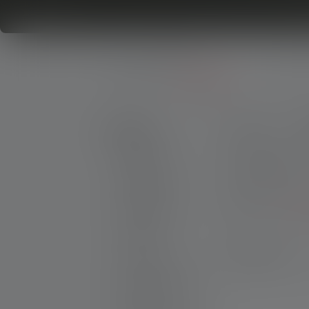
Producten
Zaklampen
Penlampen
Producten
Prijs
A
Zaklampen
Lichtsterkte
Hoofdlampen
CRI
Meer 
Werklampen
Lantaarns
6 Producten
Accessoires
Nieuwe producten