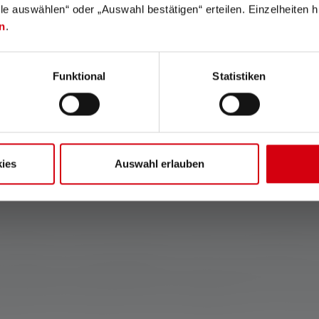
lle auswählen“ oder „Auswahl bestätigen“ erteilen. Einzelheiten h
n
werkplaatsen
om bijvoorbeeld objecten, leidingen of gebieden te
n
.
ducten in de categorie penlampen. Van krachtige penlampen met 
Funktional
Statistiken
 waarvan de batterijen zorgen voor een verlichtingsduur van 18 
Ledlenser penlampen op ee
ies
Auswahl erlauben
dagelijkse metgezel op het werk. Met talloze functies en instell
r ongeveer zo groot als een balpen, vandaar de naam penlampen.
de penlamp overal gemakkelijk mee naar toe te kunnen nemen in
ing schittert de lamp met zowel een laag gewicht als een robuu