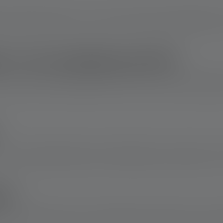
e meestal de grootte en vorm van een pen heeft en gemakkelijk i
 is een penlight geschikt?
ken in kleine of moeilijk bereikbare ruimtes en worden vaak gebr
maar veel modellen bieden een lichtopbrengst van ongeveer 20 t
ar?
hts die op batterijen werken. De oplaadbare modellen worden vaa