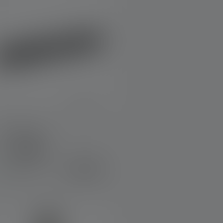
Zaklamp P4
leuren
€ 29,90
Op voorraad