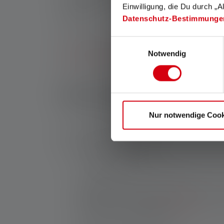
Einwilligung, die Du durch „A
worden gebruikt in
industrie
,
handwerk
of i
Datenschutz-Bestimmunge
daglicht.
Einwilligungsauswahl
In onze shop vind je een ruime keuze aan pro
Notwendig
bereik van 100 meter
, tot duurzame zaklampen
voor jouw doeleinden!
De voordelen van 
Nur notwendige Cook
Ledlenser penlampen zijn perfect geschikt als 
werk gemakkelijker maken:
Compact formaat
: De zaklampen zijn maa
Lichtgewicht en robuuste behuizing
: Om 
te zwaar zijn. Dankzij de
aluminium
behuiz
gevaren van het dagelijkse werk.