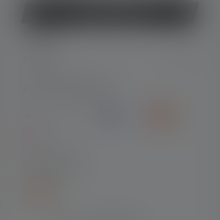
Contract herroepen
DIENST
LEGAAL
BETAALMETHODEN
VERZENDING