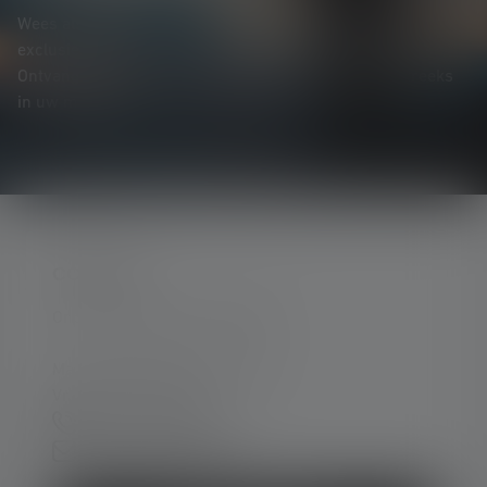
Wees als eerste op de hoogte van nieuwe producten,
exclusieve aanbiedingen en spannende prijsvragen.
Ontvang alles over de wereld van verlichting rechtstreeks
in uw mailbox.
CONTACT
Ondersteuning en counseling:
Ma. t/m do. 08:00 - 16:00 uur
Vr. 08:00 - 13:00 uur
+49 212 5948 0
Contactformulier