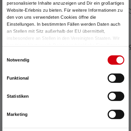
personalisierte Inhalte anzuzeigen und Dir ein großartiges
Website-Erlebnis zu bieten. Für weitere Informationen zu
den von uns verwendeten Cookies öffne die
Einstellungen. In bestimmten Fällen werden Daten auch
Zaklamp Tactical Outdoor
Zaklamp P7R
an Stellen mit Sitz außerhalb der EU übermittelt,
Set TAC6R
insbesondere an Stellen in den Vereinigten Staaten. Wir
benötigen hierzu noch Deine ausdrückliche Einwilligung,
€ 159,00
€ 11
Op voorraad
Op voorraad
die Du durch „Alle auswählen“ oder „Auswahl bestätigen“
Einwilligungsauswahl
erteilen. Einzelheiten hierzu findest Du in unserer
Notwendig
Datenschutz-Bestimmungen
.
Funktional
Statistiken
0 van 0 beoordelingen
Marketing
Average rating of 0 out of 5 stars
Schrijf een review!