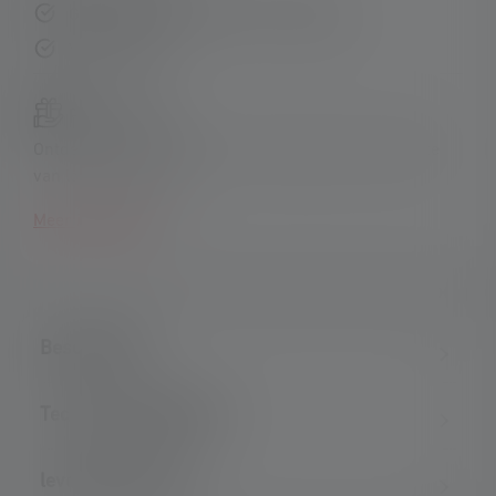
Gratis retourneren binnen 14 dagen
Veilig betalen
Productsets:
Ontdek onze exclusieve sets en bespaar ten opzichte
van losse aankopen!
Meer informatie
Beschrijving
Technische gegevens
leveringsomvang