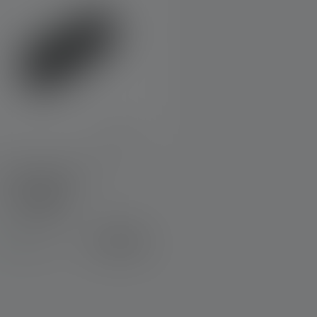
Powerbank Flex5
leuren
€ 39,90
Op voorraad