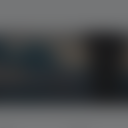
ten, exclusieve aanbiedingen en spannende
htstreeks in uw mailbox.