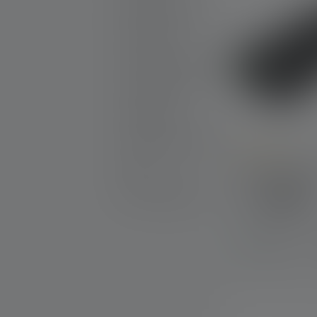
Nieuwe producten
Productsets
Graveerbare producten
25th Anniversary
Cadeautips
Promotionele producten
Outlet
Average rating of
Powerbank Fl
Reserveonderdelen
Kleuren
Op voorraad