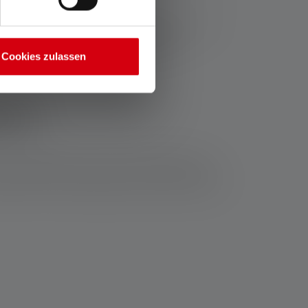
e oplaadhoeveelheid van de batterij, maar naar
kelijk van het model hebben Ledlenser
Cookies zulassen
ser
 een oplaadbare lamp niet met batterijen kan
ordelen van onze powerbanks zijn onder andere