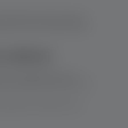
n de powerbank en sluit hem weer veilig en
werbanks en voorkomt onnodige verspilling en
 Ledlenser
rzame en krachtige powerbanks voor je
laden met de powerbank en de wereld om je heen
 invloeden of vocht. Hierdoor zijn ze de