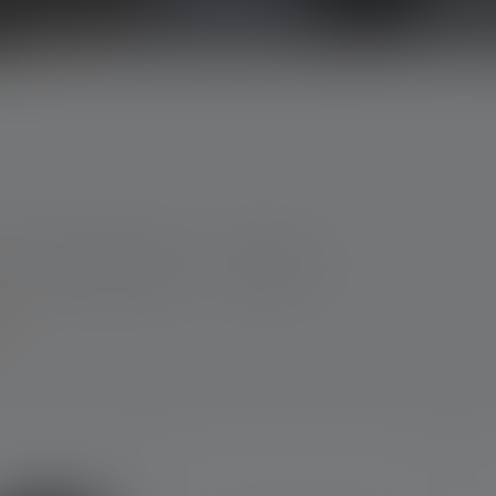
ater- en stofbestendig
Weight