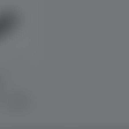
ex3
r
€ 34,90