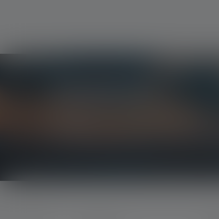
Nieuwsbrief
Wees als eerste op de hoogte van nieuwe produc
prijsvragen.
Ontvang alles over de wereld van verlichting rec