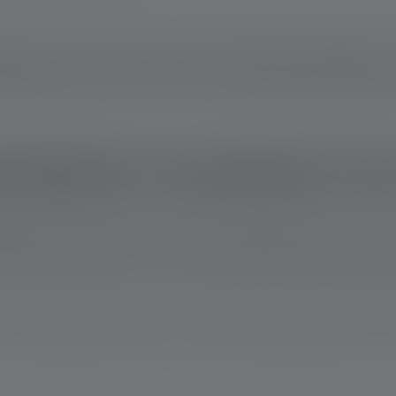
bank je een leven lang vergezelt. Vervang gewoon de batterijen i
gbare energie vervult zo meer functies dan de gebruikelijke po
erbanks & accuboxen van
ngen: Geen batterij gaat eeuwig mee. Wij hebben flexibele, duu
het donker hoeft te zitten. Je kunt je zaklamp op elk moment op
je oplaadbare batterij en accu's tegen beschadiging door fysieke