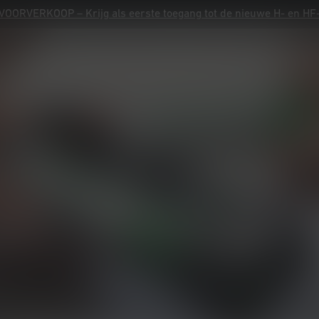
OORVERKOOP – Krijg als eerste toegang tot de nieuwe H- en H
OORVERKOOP – Krijg als eerste toegang tot de nieuwe H- en H
Productregistratie
Garantie
Contact
Hulp
Producten
Advies
Ontdek
Info & service