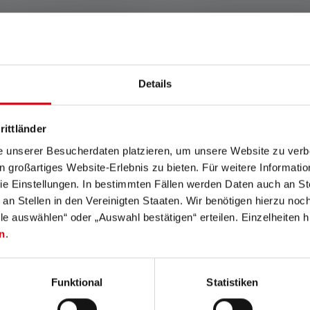
 powerbanks en batterijdo
n tijdje op reis bent. Als je je
hoofdlamp
of
zaklamp
nergens in
Details
nk. Of je nu gaat
wandelen
,
kamperen
of
vissen
: Laad elektroni
rittländer
 om je LED-lamp op te laden. In wezen is een powerbank een opla
e unserer Besucherdaten platzieren, um unsere Website zu verbe
ansluiting aan op je powerbank en zie hoe je elektrische appar
in großartiges Website-Erlebnis zu bieten. Für weitere Informati
ks op voor onderweg.
e Einstellungen. In bestimmten Fällen werden Daten auch an Ste
 an Stellen in den Vereinigten Staaten. Wir benötigen hierzu no
lle auswählen“ oder „Auswahl bestätigen“ erteilen. Einzelheiten h
 stroom voor je LED-lamp
n
.
Funktional
Statistiken
flexibiliteit, duurzaamheid en prestaties. Dankzij een robuus
e powerbank, zelfs tijdens
skitochten
of tijdens het
jagen
.