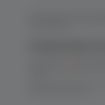
Ledlenser streeft het concept na dat de power
beschermd tegen invloeden van buitenaf. Draa
dure nieuwe aankopen!
Hoogwaardige pow
Of het nu gaat om
stroomuitval
of nachtwandeli
ontwikkeld, zodat je in noodsituaties niet in 
verlichten.
Ledlenser batterij- en oplaadboxen beschermen 
perfecte metgezel voor elk avontuur.