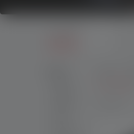
Producten
Accessoires
Powerbanks &
Batterijhouders
Producten
Prijs
W
Zaklampen
Meer filters
Hoofdlampen
4 Producten
Werklampen
Lantaarns
Accessoires