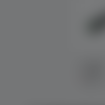
Powerbank Fl
Kleuren
Binnenkort wee
beschikbaar