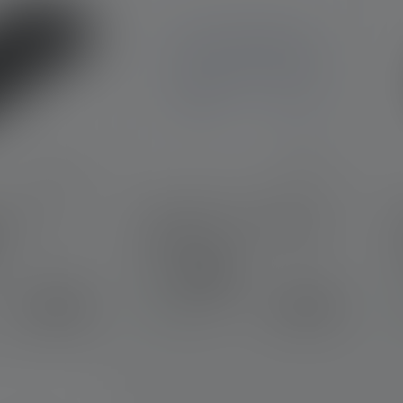
 5 out of 5 stars
ex10
EX18650B1 Li-ion Battery
Pack
K
Kleuren
€ 69,90
€ 39,90
Op voorraad