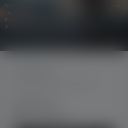
Scopri per primo* i nuovi prodotti, le promozioni esclusive
e gli entusiasmanti concorsi a premi.
Ricevi tutte le novità sul mondo dell'illuminazione
direttamente nella tua casella di posta elettronica.
CONTATTATECI
Per assistenza e consulenza, rivolgersi a:
lun-ven 08:00 - 16:00
ven 08:00 - 13:00
+39 030 9670918
Modulo di contatto