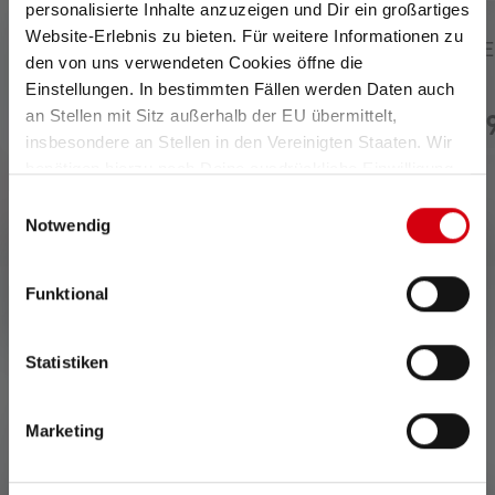
personalisierte Inhalte anzuzeigen und Dir ein großartiges
Website-Erlebnis zu bieten. Für weitere Informationen zu
Lampada frontale HF6R
Lampada frontale N
den von uns verwendeten Cookies öffne die
Core Edition 2023
Einstellungen. In bestimmten Fällen werden Daten auch
Non più
an Stellen mit Sitz außerhalb der EU übermittelt,
69,90 €
54,
Disponibile
disponibile
insbesondere an Stellen in den Vereinigten Staaten. Wir
benötigen hierzu noch Deine ausdrückliche Einwilligung,
die Du durch „Alle auswählen“ oder „Auswahl bestätigen“
Einwilligungsauswahl
erteilen. Einzelheiten hierzu findest Du in unserer
Notwendig
Datenschutz-Bestimmungen
.
Funktional
0 del 0 delle valutazioni
Statistiken
Average rating of 0 out of 5 stars
Marketing
Date una valutazione!
Condividete la vostra esperienza con il prodotto con altri