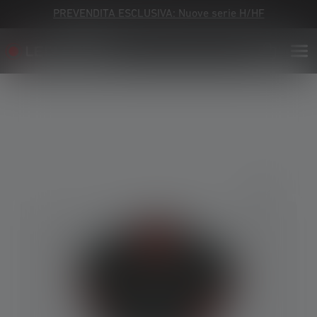
PREVENDITA ESCLUSIVA: Nuove serie H/HF
Skip image gallery