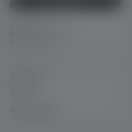
Acquista ora
Consegna rapida
Resi gratuiti entro 14 giorni
Pagamento sicuro
Descrizione del
Dati tecnici
Ambito di consegna