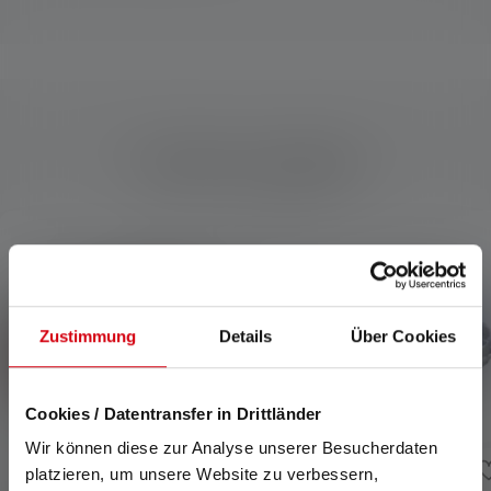
Prodotti compatibili
Skip product gallery
Zustimmung
Details
Über Cookies
Cookies / Datentransfer in Drittländer
Wir können diese zur Analyse unserer Besucherdaten
platzieren, um unsere Website zu verbessern,