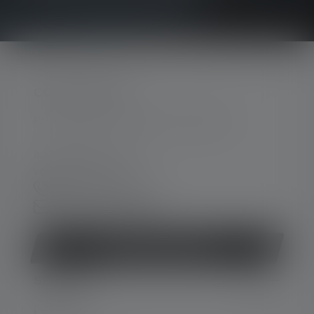
CONTATTATECI
Per assistenza e consulenza, rivolgersi a:
lun-ven 08:00 - 16:00
ven 08:00 - 13:00
+39 030 9670918
Modulo di contatto
Revocare il contratto
SERVIZIO
LEGALE