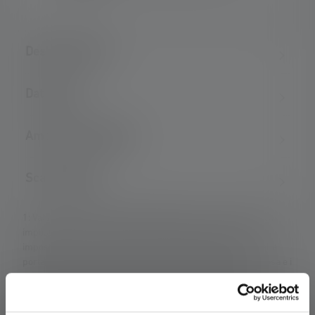
Descrizione del
Dati tecnici
Ambito di consegna
Scaricamento
1: Valori misurati secondo ANSI/PLATO FL 1 nella rispettiva
impostazione indicata. Se non viene specificata alcuna
impostazione, i valori del flusso luminoso (lumen/lm) e della
portata (metri/m) si riferiscono all'impostazione più luminosa e i
valori del tempo di combustione (ore/h) si riferiscono
all'impostazione più bassa. La funzione boost (se disponibile)
può essere utilizzata più volte, ma è disponibile solo per un