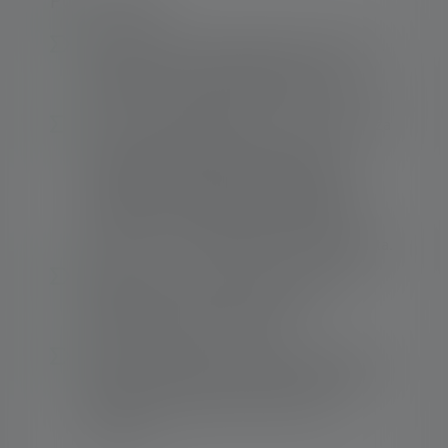
Punti salienti:
Qualità della luce eccezionale: la luminosità,
l'ampiezza e la durata della luce sono
perfettamente adattate alla fonte di energia.
Da una luce omogenea e circolare a distanza
ravvicinata (defocalizzata) a una luce
nitidamente focalizzata a lunga distanza
(focalizzata): il sistema Advanced Focus
System con lente riflettente consente di
ottenere una luce efficiente e personalizzata.
Dimmerato - funzioni luminose efficienti e
regolabili in continuo (ad esempio,
dimmerabile fino a 5 lumen)
Semplice modifica del cono di luce con una
semplice rotazione - Rapid Focus Nessuna
accensione involontaria - Blocco del
trasporto