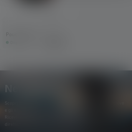
Pouch Type H
12,90 €
Disponibile
Newsletter
Scopri per primo* i nuovi prodotti, le promozioni esclusive
e gli entusiasmanti concorsi a premi.
Ricevi tutte le novità sul mondo dell'illuminazione
direttamente nella tua casella di posta elettronica.