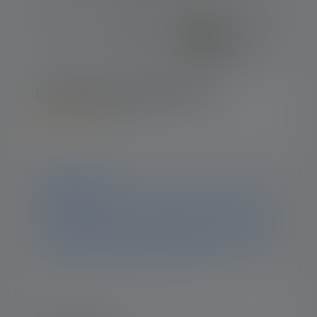
Lampada frontale H7.2
4.4
Average rating of 4.4 out of 5 stars
Avviso
Questo prodotto non è più disponibile. Su questa
pagina troverai comunque tutte le informazioni e i dati
relativi al prodotto. Se hai ulteriori domande, il nostro
team di assistenza sarà lieto di aiutarti.