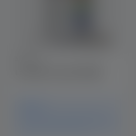
NEO-Series
Lampada frontale NEO6R
Avviso
Questo prodotto non è più disponibile. Su questa
pagina troverai comunque tutte le informazioni e i dati
relativi al prodotto. Se hai ulteriori domande, il nostro
team di assistenza sarà lieto di aiutarti.