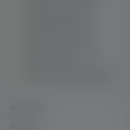
l'abbagliamento nei gruppi di corsa.
Due modalità energetiche: Risparmio
energetico per lunghi periodi di
funzionamento e Corrente costante per
un'emissione luminosa costante
La NEO6R ricaricabile offre un'elevata
protezione contro la polvere e l'acqua
secondo lo standard IP57.
Modalità di riserva: oltre un'ora di autonomia
residua dal primo avviso di batteria scarica,
per non rimanere improvvisamente al buio.
Descrizione del
Dati tecnici