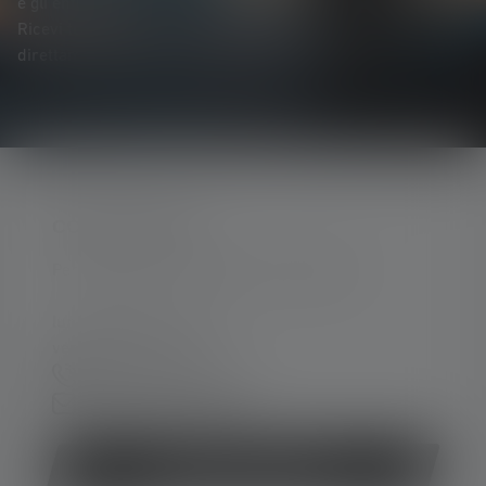
e gli entusiasmanti concorsi a premi.
Ricevi tutte le novità sul mondo dell'illuminazione
direttamente nella tua casella di posta elettronica.
CONTATTATECI
Per assistenza e consulenza, rivolgersi a:
lun-ven 08:00 - 16:00
ven 08:00 - 13:00
+39 030 9670918
Modulo di contatto
Revocare il contratto