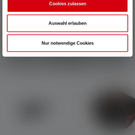
Cookies zulassen
button and switch
da ogni angolazione.
combinations.
Auswahl erlauben
Nur notwendige Cookies
Accessori
Skip product gallery