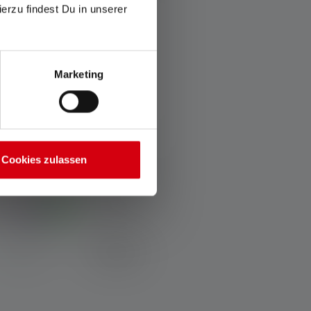
ierzu findest Du in unserer
Marketing
Cookies zulassen
verage rating of 5 out of 5 stars
Laterne KIDCAMP6
olori
18,90 €
Disponibile