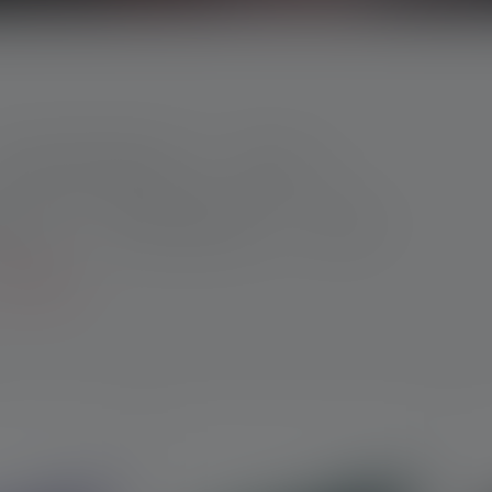
Classe di protezione IP
Colore
o max.
Gamma luminosa
Peso
filtri