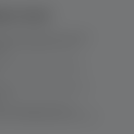
oco sicuri
e importante che dispositivi come le lampade
atura sono un'opportunità per scoprire
hone.
tto ai bambini. Mostriamo esempi tipici di
i genitori. Un funzionamento intuitivo, una
bini.
uale. Molte lampade per bambini sono
er le curve di apprendimento brevi e per l'uso a