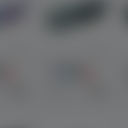
AM4
Torcia KIDBEAM4
Colori
C
19,90 €
19,90 €
Disponibile