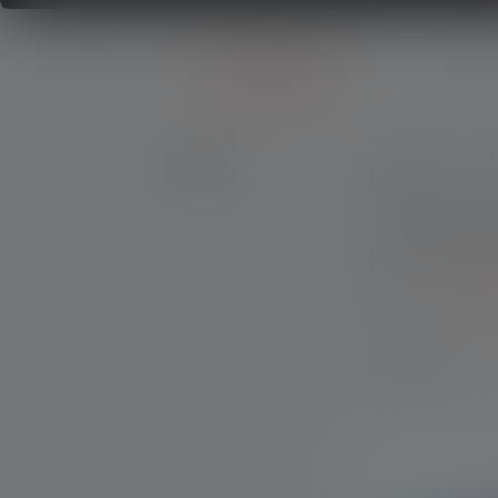
Consulenza
Serie
Serie KidsLights
Prodotti
Prezzo
Flusso luminos
CRI
Altri 
13 Prodotti