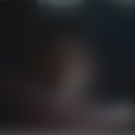
istrazione del prodotto
Garanzia
Contattateci
Aiuto
tti
Consulenza
Esplora
Informazioni e servizio c