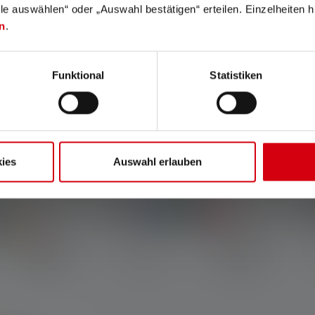
lle auswählen“ oder „Auswahl bestätigen“ erteilen. Einzelheiten h
n
.
Funktional
Statistiken
ies
Auswahl erlauben
A
ale
Torcia KIDBEAM4
Colori
C
19,90 €
19,90 €
Disponibile