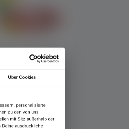
ovo
Lampada frontale
Über Cookies
KIDLED4R
olori
19,90 €
Disponibile
ssern, personalisierte
onen zu den von uns
llen mit Sitz außerhalb der
ch Deine ausdrückliche