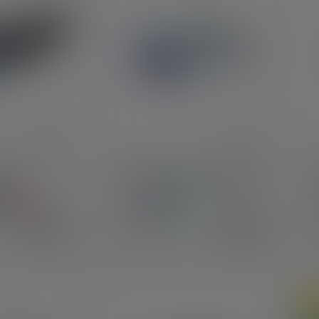
A
AM4
Lampada frontale KIDLED2
Colori
C
19,90 €
15,90 €
Disponibile
So