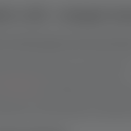
ni a LED - compagni di gi
nte della vita quotidiana moderna. Per i bambini è particolarment
n il mondo reale. Le lampade per il gioco e le avventure nella n
ccio sano ai dispositivi elettrici molto prima del primo smartp
 giusta selezione dei prodotti favoriscono un uso appropriato e ada
 bambini e importanti caratteristiche di prodotto per le lampade.
torce per bambini
sono un vantaggio se sono adatte ai bambini e a
izzata sono le caratteristiche delle lampade a LED adatte ai bam
 lampada a LED in modo sensato dipende dal loro sviluppo individ
o la supervisione di un adulto. Qui mostriamo cosa è importante p