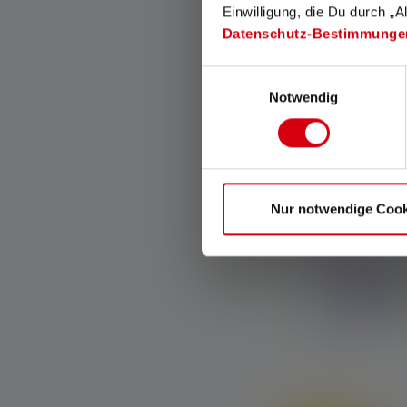
Solo online
Einwilligung, die Du durch „A
Datenschutz-Bestimmunge
Nuovo
Einwilligungsauswahl
Notwendig
Nur notwendige Cook
Lampada front
KIDLED4R
Colori
Disponibile