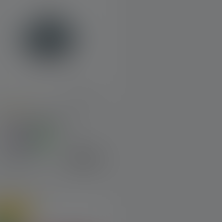
verage rating of 5 out of 5 stars
Laterne KIDCAMP6
olori
18,90 €
Disponibile
lo online