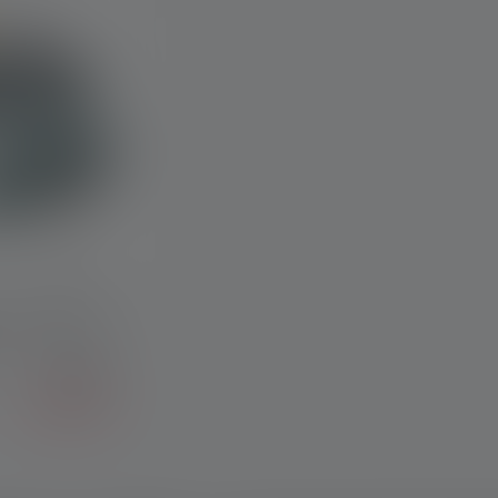
e per bambini
39,80 €
33,75 €