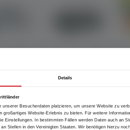
Nu
ale
Lampada frontale KIDLED2
Details
Colori
C
rittländer
19,90 €
15,90 €
Disponibile
e unserer Besucherdaten platzieren, um unsere Website zu verbe
in großartiges Website-Erlebnis zu bieten. Für weitere Informati
e Einstellungen. In bestimmten Fällen werden Daten auch an Ste
 an Stellen in den Vereinigten Staaten. Wir benötigen hierzu no