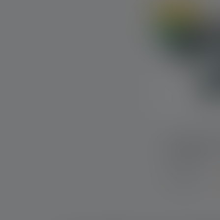
Solo online
Nuovo
Set di lampad
“Avventura”
Disponibile