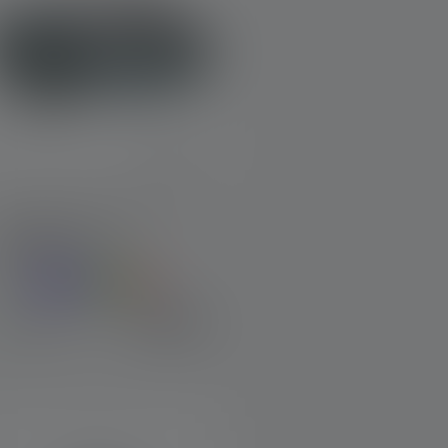
Lampada frontale
KIDLED4R
olori
19,90 €
Disponibile