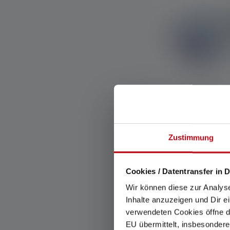
Lampada front
Zustimmung
KIDLED4R
Colori
Cookies / Datentransfer in D
Disponibile
Wir können diese zur Analys
Inhalte anzuzeigen und Dir e
verwendeten Cookies öffne di
EU übermittelt, insbesondere