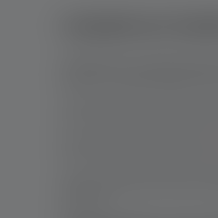
Lampade per bambi
I dispositivi elettrici sono una parte importa
per bambini creino un collegamento positivo co
l'ambiente. Di conseguenza, insegnano un appro
Concetti pratici, materiali di alta qualità e la
utilizzo, requisiti speciali per le lampade per
Buone lampade da lettura, lampade frontali e
buona durata e un'emissione luminosa personal
L'età in cui i bambini possono utilizzare una
consigliate a partire dai 36 mesi di età e sott
lungo termine.