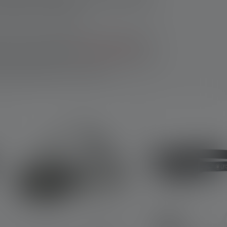
abboccata, avete bisogno di luce per montare
illuminazione sufficiente.
la notte, molti appassionati di outdoor devono
 il tramonto. Una buona
lampada frontale
o
a aree lontane e vicine. Una torcia da testa vi
 senza tenere la torcia in mano.