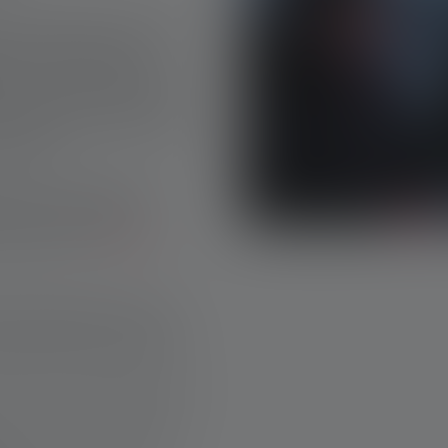
rante la pesca, la caccia, il
ce per la pesca abbia
he, sia che si tratti di una
er la pesca deve essere in
naia di metri. Questo è utile,
 sentieri.
o utili, ad esempio, per
ne su di sé in caso di
mportanti per
le attività
 di risparmiare la carica
ficientemente luminosa per
pada frontale dispiega la sua
emergenza, potete allertare i