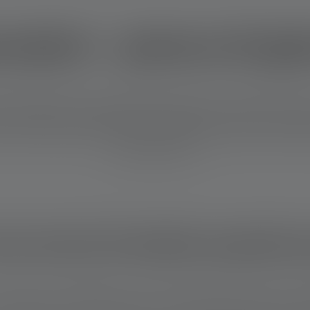
catori - pesca di gio
può significare la fine della battuta di pesca per i pescatori. Tutt
are le valigie. Infatti, le prime ore del mattino o il tardo crepus
nformazioni importanti sulle luci da pesca per il giorno e la notte
adatte alla pesca.
na torcia frontale quando
 rendono conto dell'utilità di una luce LED quando pescano. Un mo