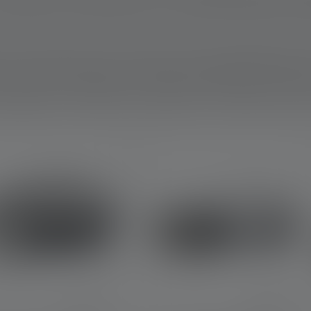
ad esempio, per montare le esche. Se non avete un indicatore di 
. Se si pesca con un'esca naturale, si rischia di perderla senza un'
 una luce LED per la pesca è la pesca notturna. Non appena cala 
atura giusta, tuttavia, non è necessario fare i bagagli subito dopo
n cono di luce regolabile in modo da poter illuminare a sufficienz
neggiare la canna da pesca, scegliere l'esca o sfilettare il pesce