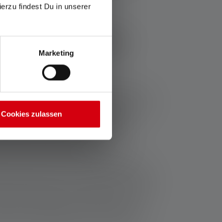
ierzu findest Du in unserer
 a LED per la pesca -
Marketing
e durata
he il buio cali all'improvviso. Per evitare di
e poter contare sulla propria torcia da pesca.
Cookies zulassen
e brillante anche a basso wattaggio, le
otate di tecnologia LED. Ciò consente di
energia a parità di lumen.
re tutto il giorno o la notte al lago quando si
 essere in grado di durare almeno 6 ore con
ensità. Quando si pesca, tuttavia, la lampada
lizzata soprattutto in modalità bassa. Se si
pada frontale Ledlenser per la pesca, la