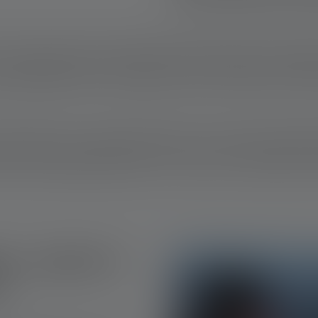
batteria integrata dura fino a
e, il fascio luminoso di una lampada da pesca deve essere suffici
il vantaggio di poter illuminare sia le zone più lontane che quelle
sizionamento dell'esca. La lampada può essere utilizzata anche pe
orcia frontale con una lunga autonomia per la vostra prossima battu
tà utilizzata, può illuminare fino a 60 ore. È inoltre dotata di pr
acqua a una profondità massima di 1,5 metri per un massimo di 30
rna - gamme e
e