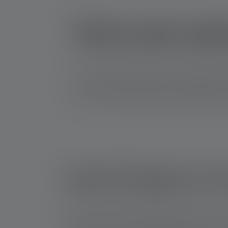
Torce per pes
Senza l'attrezzatura giusta, il calar del sole 
buio, l'imbrunire non è più un segnale per f
successo. In questa guida troverete tutte le i
Avete bisogno di u
Molti pescatori amatoriali appassionati non si