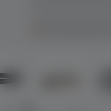
con sé una torcia frontale quando si pesca è, 
l'esca, altrimenti c'è un alto rischio di ferirsi
Un altro motivo per cui si dovrebbe acquistare
mettere in valigia l'attrezzatura. Con l'attrezz
torcia
ha un fascio di luce molto luminoso con u
dà ancora più libertà quando pescate: potete ma
Skip product gallery