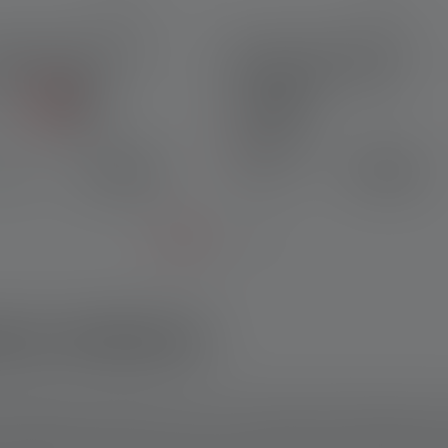
ada frontale HF6R
Lampada frontale HF6R
Edition 2023
Signature Edition 2023
i
Colori
Di nuovo
disponibile a
69,90 €
79,90 €
onibile
breve
sca notturna
avigliosa. Il silenzio nel buio e l'iridescenza dell'acqua sembra
. Se si vuole catturare un luccio, un lucioperca, un'anguilla o u