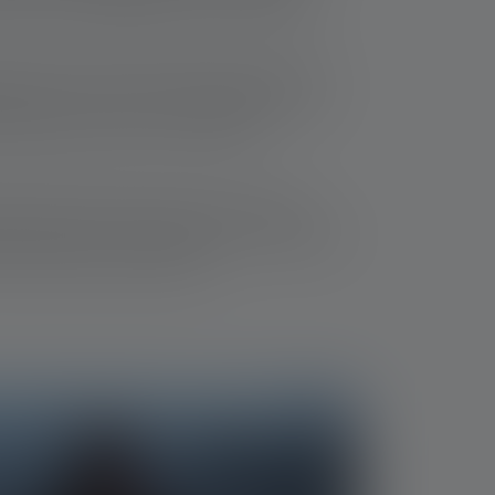
 60 ore in modalità bassa su molti modelli.
entemente luminoso da illuminare il punto di
 più vicine. Un cono di luce regolabile o una
r applicazioni diverse, ad esempio
ta di pesca? Allora date un'occhiata alla
otezione IP68, il che significa che è resistente
 minuti senza subire danni.