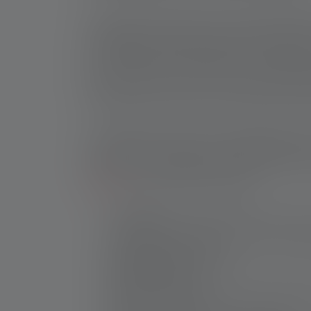
Per poter illuminare bene aree a lungo raggio du
campeggio o il trekking, è importante che la lu
un'ampia gamma di illuminazione. Ciò significa c
torcia o di una torcia frontale, una luce LED p
grado di puntare verso un punto a diverse centi
ad esempio, per illuminare a sufficienza lunghi
Le modalità e le funzioni di luce aggiuntive son
risparmiare la batteria o per attirare l'attenzio
emergenza. Le modalità di illuminazione più i
all'aperto
come la pesca, includono:
Low-Power
: questa impostazione consente
della batteria, ma la luce è comunque suf
pescare senza problemi.
Power o Boost
: in questa posizione la lam
massima luminosità.
SOS
: se avete bisogno di aiuto in caso di 