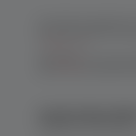
Oltre alla maggiore durata possibile della luc
pesca. Un fascio di luce regolabile offre anche 
funzione di zoom facilitano la ricerca e il po
in
campeggio
o a
caccia
.
Il nostro consiglio
: Siete alla ricerca di una t
nostra
HF6R Signature
a. A seconda della modali
alla polvere e può essere lasciata cadere in 
Luci per la pesca nottu
modalità di illuminazion