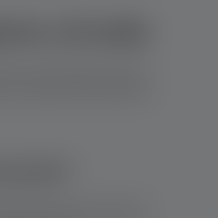
rno e di notte
avia, se si conosce l'attrezzatura necessaria al
colo sono il momento perfetto per pescare con
 e scoprirete quali sono le torce Ledlenser più
 pescate?
tivo importante per cui vale la pena portare