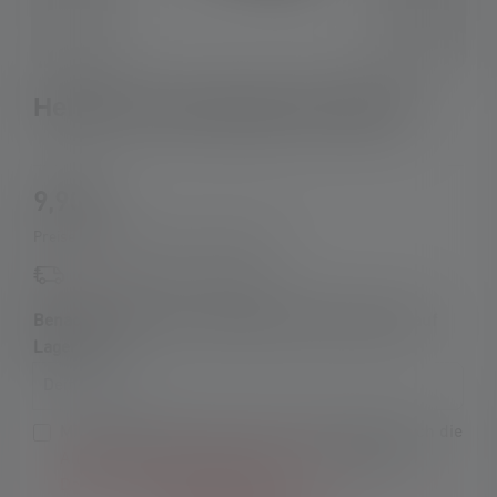
Helmet Connecting Kit Type E
9,90 €
Preise inkl. MwSt. zzgl. Versandkosten
Bald wieder verfügbar
Benachrichtige mich, sobald das Produkt wieder auf
Lager ist.
Deine E-Mail
Mit dem Absenden des Formulars akzeptiere ich die
Allgemeinen Geschäftsbedingungen
sowie die
Datenschutzbestimmungen
.