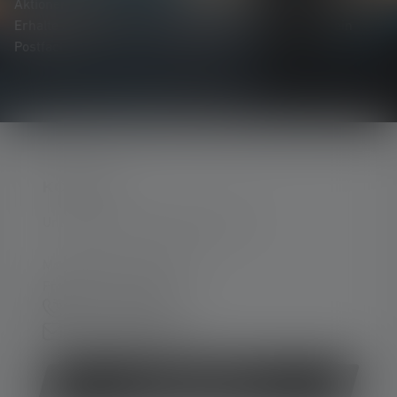
Aktionen und spannenden Gewinnspielen.
Erhalte alles rund um die Welt des Lichts direkt in dein
Postfach.
KONTAKT
Unterstützung und Beratung unter:
Mo-Do. 08:00 - 16:00 Uhr
Fr. 08:00 - 13:00 Uhr
+49 212 5948 0
Kontaktformular
Vertrag widerrufen