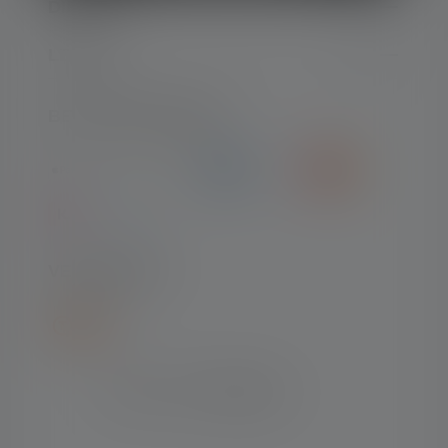
DIENST
LEGAAL
BETAALMETHODEN
VERZENDING