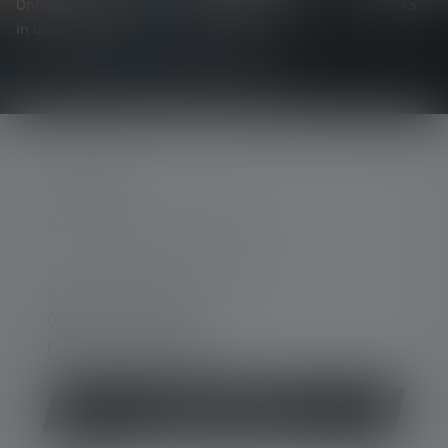
Ontvang alles over de wereld van verlichting rechtstreeks
in uw mailbox.
CONTACT
Ondersteuning en counseling:
Ma. t/m do. 08:00 - 16:00 uur
Vr. 08:00 - 13:00 uur
+49 212 5948 0
Contactformulier
Contract herroepen