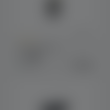
Average rating of 5 out of 5 stars
Werklamp W1R Work
Kleuren
€ 29,90
Op voorraad