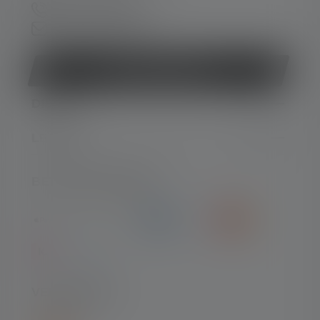
+49 212 5948 0
Contactformulier
Contract herroepen
DIENST
LEGAAL
BETAALMETHODEN
VERZENDING