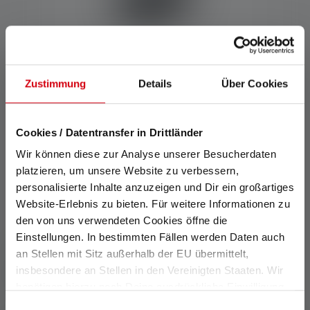
Zustimmung
Details
Über Cookies
Cliplight CU2R
Cookies / Datentransfer in Drittländer
Kleuren
Wir können diese zur Analyse unserer Besucherdaten
€ 19,90
Op voorraad
platzieren, um unsere Website zu verbessern,
personalisierte Inhalte anzuzeigen und Dir ein großartiges
Website-Erlebnis zu bieten. Für weitere Informationen zu
den von uns verwendeten Cookies öffne die
Einstellungen. In bestimmten Fällen werden Daten auch
De Cliplight van
an Stellen mit Sitz außerhalb der EU übermittelt,
insbesondere an Stellen in den Vereinigten Staaten. Wir
Ledlenser
benötigen hierzu noch Deine ausdrückliche Einwilligung,
die Du durch „Alle auswählen“ oder „Auswahl bestätigen“
Einwilligungsauswahl