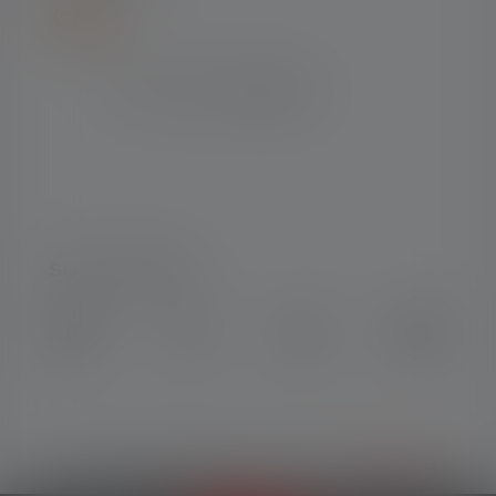
SOCIAL MEDIA
Instagram
Facebook
LinkedIn
Youtube
© Copyright 2026 Ledlenser. Alle
Nederlands
rechten voorbehouden.
(België)