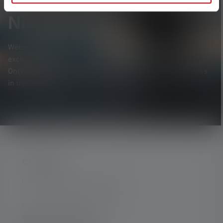
Nieuwsbrief
Wees als eerste op de hoogte van nieuwe producten,
exclusieve aanbiedingen en spannende prijsvragen.
Ontvang alles over de wereld van verlichting rechtstreeks
in uw mailbox.
CONTACT
Ondersteuning en counseling:
Ma. t/m do. 08:00 - 16:00 uur
Vr. 08:00 - 13:00 uur