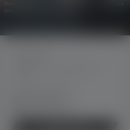
Recevez toutes les informations sur l'univers de la lumière
directement dans votre boîte mail.
CONTACTER
Par téléphone ou mail (nous répondons en
anglais):
Lun-Jeu. 08:00 - 16:00 heures
Ve. 08:00 - 13:00 heures
+33 1 83 64 37 60
Formulaire de contact
Rétracter le contrat