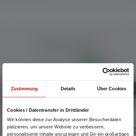
Produits compatibles
Skip product gallery
Nouveau
Zustimmung
Details
Über Cookies
Cookies / Datentransfer in Drittländer
Wir können diese zur Analyse unserer Besucherdaten
platzieren, um unsere Website zu verbessern,
personalisierte Inhalte anzuzeigen und Dir ein großartiges