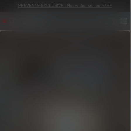
PRÉVENTE EXCLUSIVE : Nouvelles séries H/HF