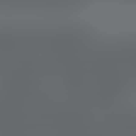
 enfin dormir paisiblement.
ROTECTION DES TROUPEAUX
idère plus uniquement comme une organi
 Au fil des ans, la protection concrète des
lus large qui allie science, éducation et di
s perdre dans des débats politiques sa
l’élaboration de solutions pragmatiqu
le dans la pratique », résume Jérémie.
 désormais des données pour des projets
grammes éducatifs destinés aux écoles afi
ng terme de la coexistence entre les humai