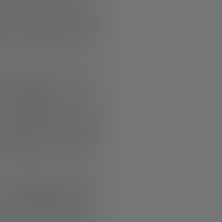
rrière elles : les
vent attentivement
x de leurs
lampes
te souvent sur les
s politiques et les
 discussions sont
 gros titres et des
es Alpages – adopte
les alpages afin de
 se produisent. Les
ent les prairies,