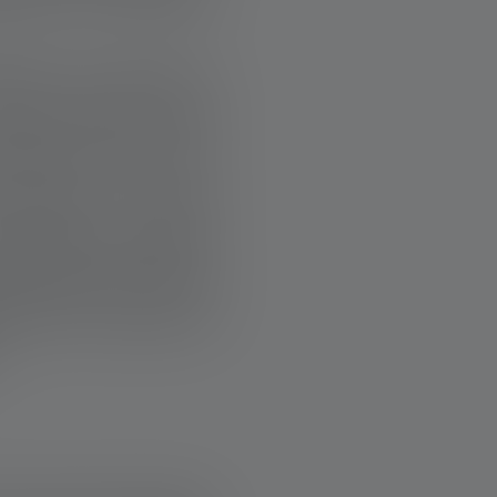
tion qui divise la
 Nous voulons créer
ulteurs avec leur
la nature. » Ce qui
roupeaux est depuis
e personnes issues
tion de la nature et