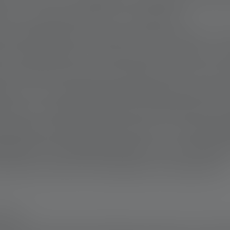
irons et interviennent si nécessaire.
e rassembler les gens autour d’une ques
e Jérémie Moulin, directeur de l’OPPAL. «
n commune entre les bergers et les agric
ublic et les organisations de protection de 
 être un simple projet de protection des t
quelque chose de plus vaste : un réseau d
fiques, de l’élevage pastoral, de la protec
entent de mettre en pratique la coexistence.
 CLÉ