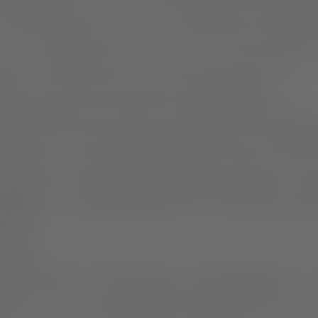
e. Devant elles : un troupeau calme. De
orêt. Elles parlent à voix basse, obser
t et dirigent sans cesse les faisceau
scurité. La nuit ne fait que commencer.
on parle des loups, la conversation por
moutons tués par les prédateurs, les débat
ures de protection plus strictes. Les
nelles et souvent polarisées. Mais loin des
’OPPAL – Organisation pour la Protection d
rente.
rdonne des veilles nocturnes bénévoles sur 
ues contre les troupeaux avant qu’elles ne
t la nuit aux côtés des animaux, parcour