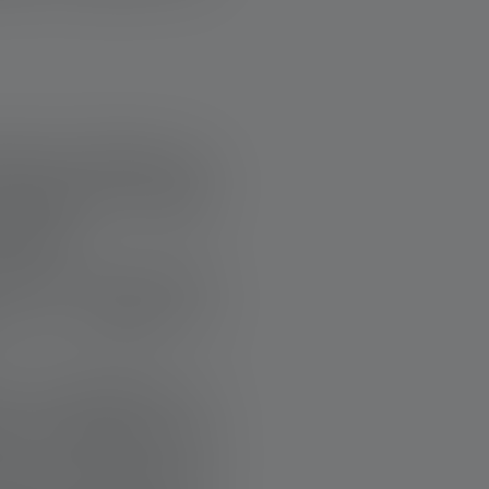
sation dédiée aux
 troupeaux a évolué
alogue.
ns fin, nous nous
es qui rendent la
 scientifiques et
n de favoriser une
ns, le bétail et la