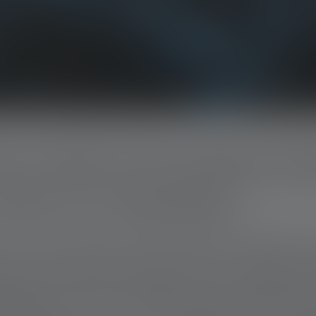
UIT DANS LES ALPAGES SUIS
OUP ET LE TROUPEAU
in, peu avant 22 heures dans les Alpes sui
e et les derniers bruits de la journée s
ntagnes. Sur un alpage isolé, deux person