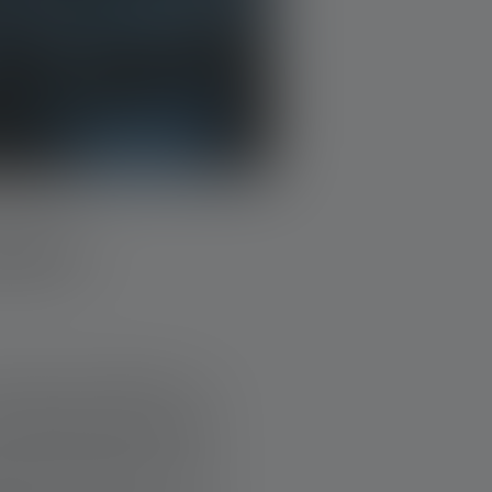
SES :
sses du Valais. La
’évanouissent dans
nes sont assises au