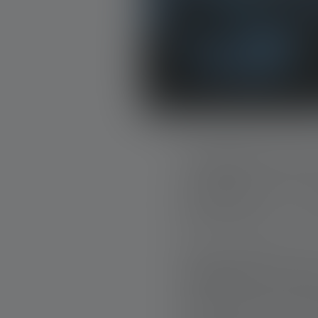
GARDE DE N
ENTRE LE L
Nous sommes en ju
température baiss
l’obscurité des mo