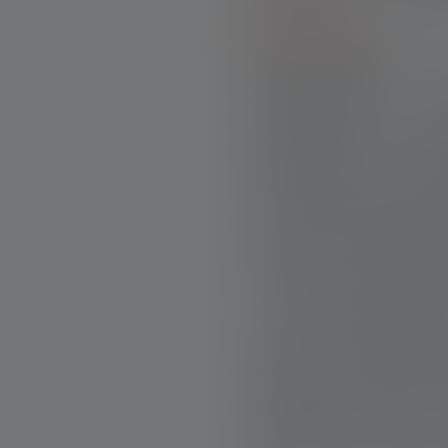
puissantes
.
Mais pendant ces
signification. «
agriculteur. Un fa
qui veille sur le t
Au début, admet l’a
que les bénévoles 
vinrent les premièr
vu les faisceaux 
pouvais m’empêcher
souvient l’éleveur.
nocturne avec du