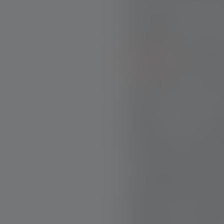
bord d’une prairi
montagnes et la f
chaque mouvemen
frontales
vers l’ob
En Europe, quand 
conflits. Sur les 
appels à des mes
bruyantes, émotion
réseaux sociaux, l
une approche diffé
L’organisation coo
prévenir les attaq
bénévoles passen