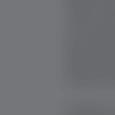
surveillent les env
« L’OPPAL souhait
société », expliqu
une compréhensio
bétail, le grand p
semblait au départ
longtemps devenu 
des milieux scienti
du bénévolat qui t
LA PRÉSENCE, LA