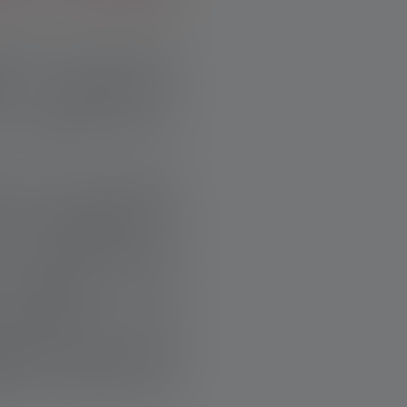
d aussi une autre
re », explique un
: quelqu’un est là,
t. Il ne croyait pas
e la montagne. Puis
 s’est réveillé et a
 l’alpage. « Je ne
gens font ici », se
es après leur veille
oit où, grâce aux