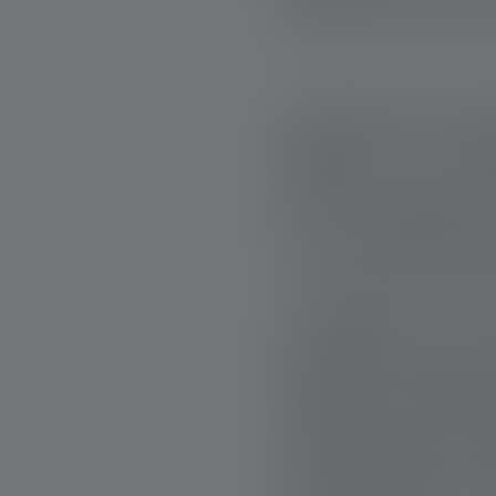
bénévoles, il peut
AU-DELÀ DE LA P
OPPAL ne se cons
veilles nocturnes.
vers une approche p
« Au lieu de nou
concentrons sur 
coexistence possib
L’OPPAL collecte
développe des pro
compréhension à lo