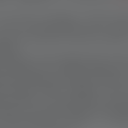
 nuits dans les alpages, la lumière pren
 La nuit, une lampe devient vite un repè
isceau de lumière dans l’obscurité signifie 
roupeau.
griculteur, il était sceptique quant au proje
résisteraient aux conditions difficiles d
es nuits pluvieuses. À plusieurs reprises, il
des lampes frontales se déplacer à travers
 de penser : c’est incroyable ce que ces 
 Depuis, il accueille chaque matin les équip
 café chaud dans sa cabane — un endr