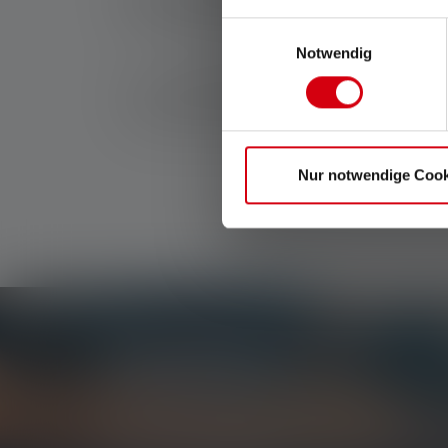
Einwilligungsauswahl
Notwendig
Le « K » signifie chez Ledlenser « Key », soit 
trousseau de clés et rangé dans la poche. Nul 
nombreux modèles sont rechargeables et préser
Nur notwendige Cook
Newsletter
Soyez le premier à découvrir nos nouveaux produi
concours passionnants.