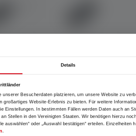
Average rating of 4.8 out of 5 stars
A
Details
he K6R
Lampe de poche K6R
Couleurs
rittländer
e unserer Besucherdaten platzieren, um unsere Website zu verbe
26,90 €
26,90 €
Disponible
in großartiges Website-Erlebnis zu bieten. Für weitere Informati
e Einstellungen. In bestimmten Fällen werden Daten auch an Ste
 an Stellen in den Vereinigten Staaten. Wir benötigen hierzu no
lle auswählen“ oder „Auswahl bestätigen“ erteilen. Einzelheiten h
n
.
e