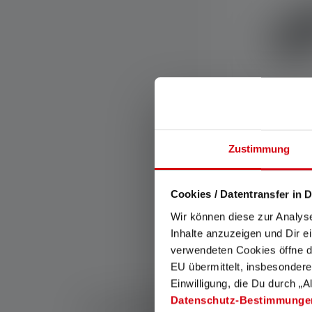
Zustimmung
Lampe de poc
Safety
Couleurs
Cookies / Datentransfer in D
Wir können diese zur Analys
Disponible
Inhalte anzuzeigen und Dir e
verwendeten Cookies öffne di
EU übermittelt, insbesondere
Einwilligung, die Du durch „A
Datenschutz-Bestimmunge
La clé de la lumièr