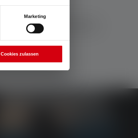
Marketing
la série K sont un allié pouvant être attaché au
e impressionnante et leur grande robustesse. De
Cookies zulassen