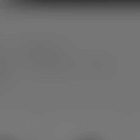
I
Caractéristiques
irage
Max. Flux lumineux
Poids