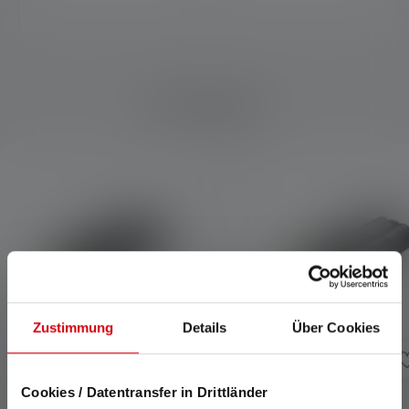
Accessoires
Skip product gallery
Zustimmung
Details
Über Cookies
Cookies / Datentransfer in Drittländer