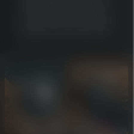
Ledlenser ne devient jamais trop
chaud, quelle que soit la fréquence
d'utilisation. Cela vous protège des
brûlures et la LED de la surchauffe.