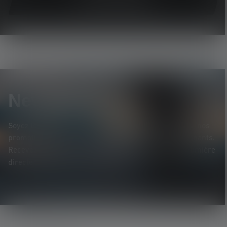
Voir tous les produits
Newsletter
Soyez le premier à découvrir nos nouveaux produits, nos
promotions exclusives et nos jeux-concours passionnants.
Recevez toutes les informations sur l'univers de la lumière
directement dans votre boîte mail.