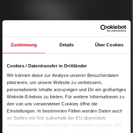
Zustimmung
Details
Über Cookies
Cookies / Datentransfer in Drittländer
Wir können diese zur Analyse unserer Besucherdaten
platzieren, um unsere Website zu verbessern,
personalisierte Inhalte anzuzeigen und Dir ein großartiges
Active Cooling
Website-Erlebnis zu bieten. Für weitere Informationen zu
den von uns verwendeten Cookies öffne die
Technology
Einstellungen. In bestimmten Fällen werden Daten auch
an Stellen mit Sitz außerhalb der EU übermittelt,
Une luminosité élevée exige des
insbesondere an Stellen in den Vereinigten Staaten. Wir
benötigen hierzu noch Deine ausdrückliche Einwilligung,