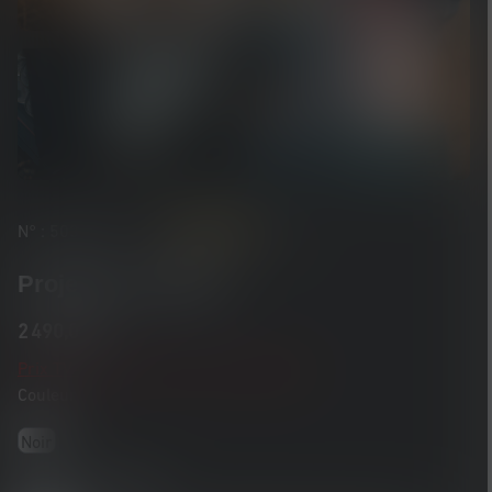
Average rating of 5 out of 5 stars
N° : 503039
(2)
Projecteur XP30R
2 490,00 €
Prix TVA incluse plus frais d'expédition
Couleur
Noir
2+5 ans