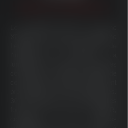
MADE IN GERMANY
Le projecteur haut de gamme
XP30R est le fleuron de la gamme
Ledlenser et un chef-d'œuvre de
l'ingénierie de la lumière : La
luminosité et la portée incroyables
combinées à la taille compacte de
ce projecteur portable hautement
professionnel sont exceptionnelles.
30 puissantes LED automobiles
forment le cœur de la XP30R,
combinées à des optiques