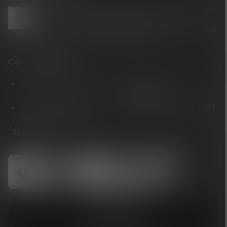
En exclusivité sur la boutique en ligne Ledlenser : 10 ans
de garantie après enregistrement. Pour les achats
effectués auprès d'autres revendeurs, tu bénéficies d'une
garantie de 7 ans après enregistrement.
Caractéristiques
Extreme Search Beam
Active Cooling
Technology
Sans scintillement
Verrouillage de transport
Temperature Control
System
En savoir plus