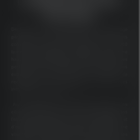
LUMINEUSE ULTIME
RÉSUMÉE
Découvrez une nouvelle dimension de l'éclairage
portable : avec une puissance de 24 000 lumens
constants sans baisse de puissance et 32 000
lumens en mode boost, ce projecteur de recherche
haut de gamme établit de nouvelles normes. Des
performances remarquables pour des utilisations
extrêmes, comme celles des opérations de
recherches et de sauvetages ou dans des
infrastructures critiques.
Avec une portée de plus de 2 000 mètres, même les
cibles éloignées ne restent pas cachées dans
l'obscurité. L'utilisation de 30 LED automobiles et
d'optiques spécialement adaptées permettent une
vision précise à longue portée sur de très grandes