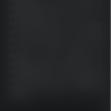
spécialisées pour une vision à
longue portée extrême. Grâce à un
refroidissement actif et à un
puissant AMPShare - alimenté par
une batterie Bosch, le XP30R
atteint une puissance lumineuse de
32 000 lumens. Elle peut
également être commandée à
distance jusqu'à 200 mètres. Ces
caractéristiques font de la XP30R
l'outil idéal pour les applications
extrêmes nécessitant un éclairage
maximal.