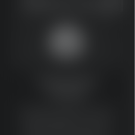
Temperature
Control
Nos lampes restent froides, même
lorsqu'elles travaillent dur. Grâce au
contrôle intelligent et entièrement
automatisé de la température, une