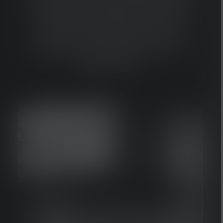
La lumière est fortement concentrée
pour éviter l'éblouissement à courte
distance. Le nec plus ultra des
faisceaux lumineux pour une vision à
longue portée.