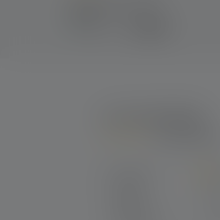
Average rating of 4 out of 5 stars
Wireless Remote Control
Type A
€ 34,90
Op voorraad
2 van 2 beoordelingen
5 out of 5 stars
Average rating of 5 out of 5 stars
Excellent (2)
Very good (0)
Good (0)
Acceptable (0)