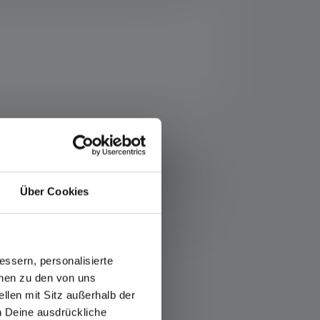
ser.com/nl-nl/info-service/garantie/
n de waarden voor lichtstroom (lumen/lm) en
n boostfunctie (indien beschikbaar) kan meerdere
e meetwaarden gegeven met wit licht of de witte LED.
Über Cookies
 artikel of, in het geval van lampen met oplaadbare
ssern, personalisierte
onen zu den von uns
llen mit Sitz außerhalb der
ch Deine ausdrückliche