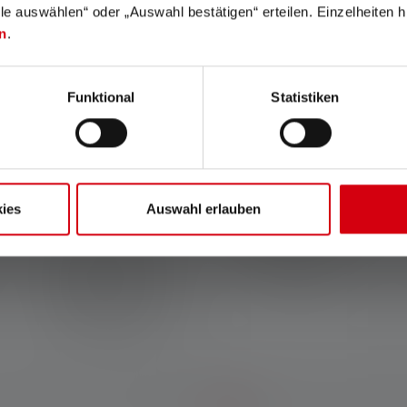
lle auswählen“ oder „Auswahl bestätigen“ erteilen. Einzelheiten h
n
.
Funktional
Statistiken
Active Cooling
Flikkervrij
Technology
Geen hinderlijk flikkeren van
ies
Auswahl erlauben
de lichtbron - voor de
Een krachtige ventilator in
veiligheid op het werk of voor
het product koelt de
de camera voor foto's en
krachtige LED's actief,
video's.
waardoor een maximale
lichtopbrengst met een
constant hoge energie-
efficiëntie mogelijk is.