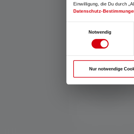
Einwilligung, die Du durch „A
Datenschutz-Bestimmunge
Einwilligungsauswahl
Notwendig
Extreme Search Beam
Meerdere krachtige LED's en
Nur notwendige Cook
unieke optiek maken
extreem zicht over grote
afstanden mogelijk. De
scherpe focussering
voorkomt verblinding op
korte afstand.