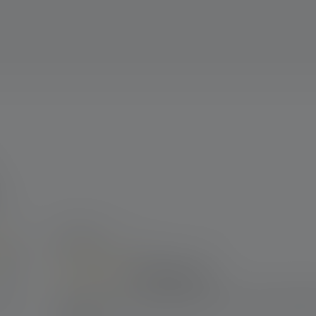
2
Ratings
100%
23 maart 2026 18:16
0%
Bewertung
0%
Review with rating of 5 out of 5 stars
perfekte kleine taschen lampe um am donnerstag abe
0%