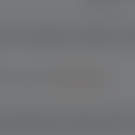
Veilig betalen
rijving
Technische gegevens
leveringsomvang
Down
nser-webshop: 10 jaar garantie na registratie. Bij aankopen via
 je 7 jaar garantie na registratie.
*Naar de voorwaarden.
op het Ledlenser-portfolio en een meesterwerk van lichttechniek: 
 deze zeer professionele, draagbare lamp zijn uitzonderlijk. 30
eerde optiek voor extreem ver zicht. Dankzij actieve koeling e
rengst tot 32.000 lumen. Hij kan ook op afstand worden bediend