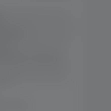
 spot die 24.000 lumen levert en 32.000
us
meer dan 2000 meter dankzij 30 automotive
seerde optiek
et beschermende elementen en frontglas
ating
ardige AMPShare - aangedreven door
ccu, geschikt voor een breed scala aan
ontwikkeld en geproduceerd volgens de
normen
 binnen 14 dagen