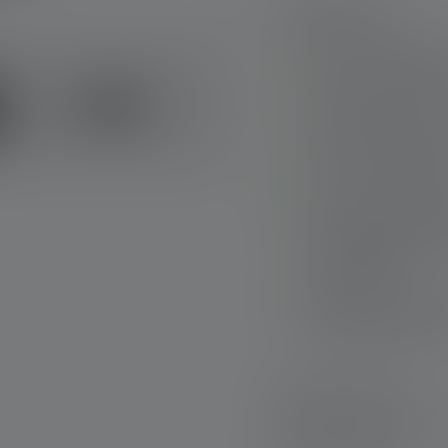
Hoogtepunten:
High-end draagbare
lumen in boostmod
Straalafstand van 
LED's en gespeciali
Uiterst robuust, m
met antireflectieco
Krachtige, hoogwa
oplaadbare Bosch-a
toepassingen
Made in Germany - 
hoogste kwaliteits
Snelle levering
Gratis retourneren