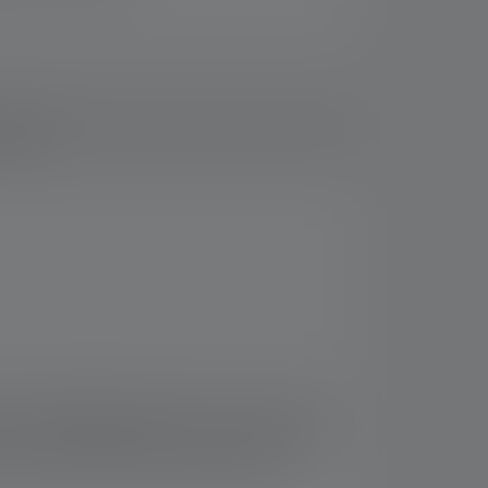
loads
De ongelooflijke lichtsterkte en reikwijdte
 krachtige automotive LED's vormen het hart
n een krachtige AMPShare - gevoed door een
 tot op 200 meter. Deze eigenschappen