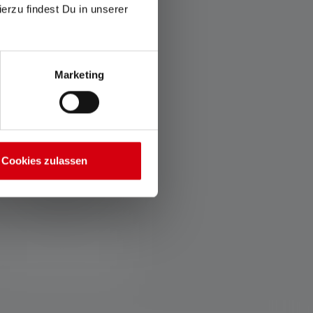
ierzu findest Du in unserer
Marketing
Transportslot
Temperature Control
System
De optionele
Cookies zulassen
vergrendelfunctie voorkomt
Het
dat de lamp per ongeluk
temperatuurcontrolesysteem
wordt geactiveerd in de
beschermt jou tegen
rugzak of koffer.
brandwonden en de LED
tegen oververhitting.