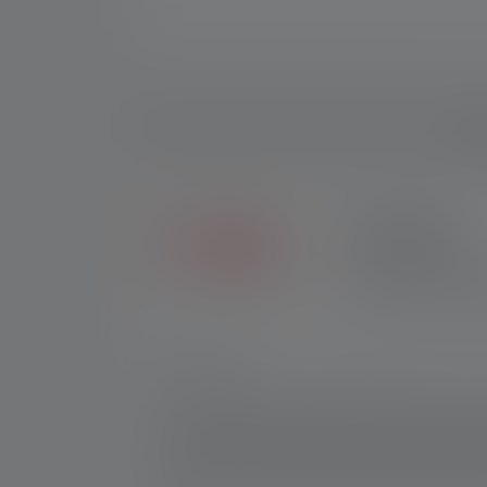
Besch
2+5 JAAR
Exclusief in de Ledle
andere verkopers krijg
Nr.:
503039
De ultieme high-end spot XP30R is de kroon 
in combinatie met het compacte formaat van
van de XP30R, gecombineerd met gespecialis
Bosch accu - bereikt de XP30R een lichtopb