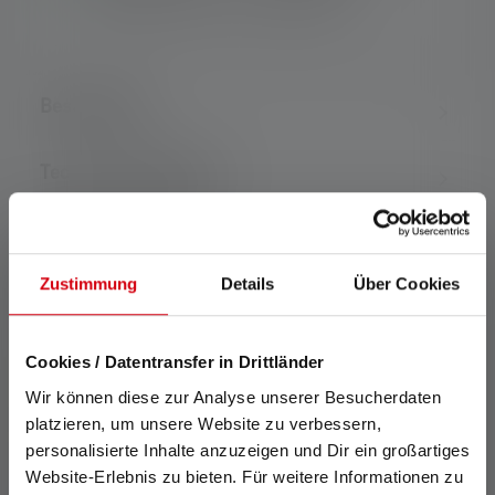
batteries (micro, 1.5 V) are used
Beschrijving
Technische gegevens
leveringsomvang
Zustimmung
Details
Über Cookies
Downloads
Cookies / Datentransfer in Drittländer
*: 7 jaar garantie alleen indien geregistreerd, anders 2 jaar. De
garantievoorwaarden kunnen worden bekeken op
Wir können diese zur Analyse unserer Besucherdaten
https://ledlenser.com/nl-nl/info-service/garantie/
platzieren, um unsere Website zu verbessern,
personalisierte Inhalte anzuzeigen und Dir ein großartiges
1: Meetwaarden volgens ANSI/PLATO FL 1 bij de betreffende
Website-Erlebnis zu bieten. Für weitere Informationen zu
instelling. Als er geen instelling expliciet wordt genoemd,