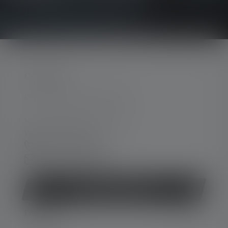
CONTACT
Ondersteuning en counseling:
Ma. t/m do. 08:00 - 16:00 uur
Vr. 08:00 - 13:00 uur
+49 212 5948 0
Contactformulier
Contract herroepen
DIENST