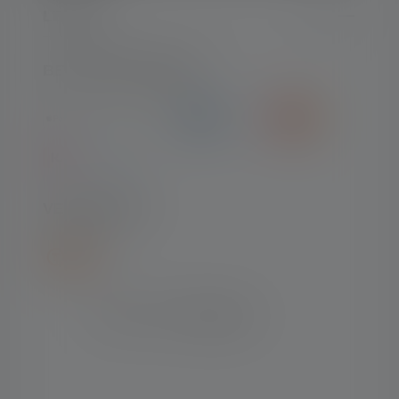
LEGAAL
BETAALMETHODEN
VERZENDING