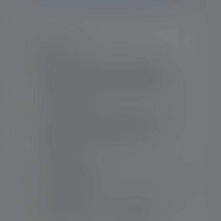
Hoogtepunten:
Excellent Ledlenser lighting quality –
Brightness, beam distance and lighting
duration are ideally coordinated for the
energy source
Small, light miniature penlight – Only 55
grams in weight and 140 millimeters in
length with a head diameter of 15
millimeters
1
Optimized operating time – Up to 8 hours
in
the lowest setting
Simple operation – 1 single end cap switch
Battery operated – Two AAA alkaline