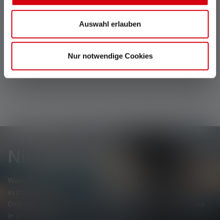
soepele overgang van
homogeen close-up licht
Auswahl erlauben
naar scherp gefocust groot
licht.
Nur notwendige Cookies
Nieuwsbrief
Wees als eerste op de hoogte van nieuwe producten,
exclusieve aanbiedingen en spannende prijsvragen.
Ontvang alles over de wereld van verlichting rechtstreeks
in uw mailbox.