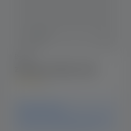
P-serie
Zaklamp P4 Edition 2014
5
Average rating of 5 out of 5 stars
Kennisgeving
Dit product is niet meer beschikbaar. Op deze pagina
vind je alle informatie en gegevens. Als je nog vragen
hebt, helpt ons supportteam je graag verder.