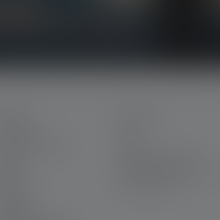
htstreeks in uw mailbox.
IENST
LEGAAL
ijn Ledlenser
AGB
arrière bij Ledlenser
Afdruk
arantie
Gegevensbescherming
ontact
Declaration On Accessibility
ownloads
Milieu-informatie
raveren
ieuwsbrief