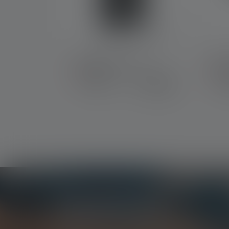
USB Adapter 2.4A
USB 
Niet meer
Binn
€ 14,90
beschikbaar
bes
Nieuwsbrief
Wees als eerste op de hoogte van nieuwe produc