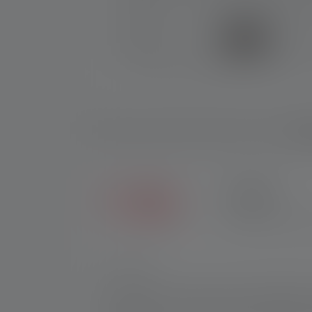
Besch
7 JAAR
Krijg zeven jaar garant
Nr.:
502082
The iW2R is a versatile tool for tradespeo
two light sources: a chip-on-board LED for w