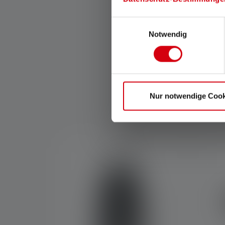
je Ledlenser overal
bevestigen waar je hem
Einwilligungsauswahl
nodig hebt.
Notwendig
Nur notwendige Cook
Skip product gallery