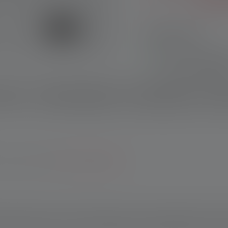
Informee
Hoogtepunten:
2-in-1 function: CO
LED for focused lig
Rectangular metal 
rijving
Technische gegevens
leveringsomvang
Down
function
Extremely compact 
Rechargeable lithi
Clip for attaching t
ie bij registratie.
*Naar de voorwaarden.
ple, inspectors and construction workers who need a lamp quickl
ide illumination and a spotlight with a focused light beam. The c