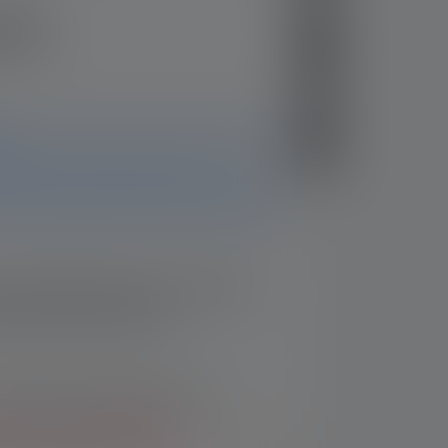
W2R
eschikbaar. Op deze pagina vind je alle
ls je nog vragen hebt, helpt ons supportteam
t onderstaande veld in en wij laten u
uct weer op voorraad is.
n te dienen, ga ik akkoord met de
den
en het
Privacybeleid
.