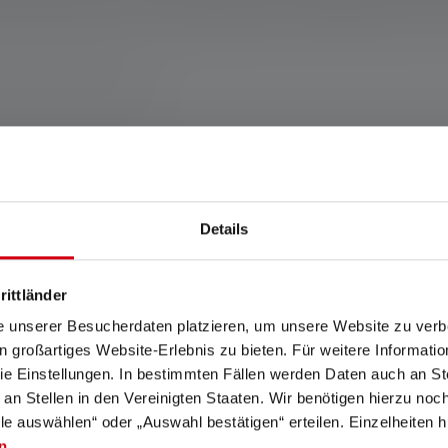
ch also serves as a ruler is rectangular so that the lamp cannot 
land www.ledlenser.com
Functies en technologieën
Details
rittländer
e unserer Besucherdaten platzieren, um unsere Website zu verbe
in großartiges Website-Erlebnis zu bieten. Für weitere Informati
e Einstellungen. In bestimmten Fällen werden Daten auch an Ste
 an Stellen in den Vereinigten Staaten. Wir benötigen hierzu no
lle auswählen“ oder „Auswahl bestätigen“ erteilen. Einzelheiten h
n
.