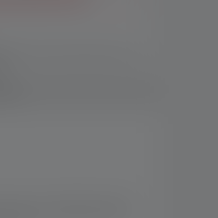
r mij bij nieuwe voorraad
B LED for wide-area illumination and spot
ht
housing with rounded edges and ruler
loads
and lightweight
um polymer battery
he lamp to the breast pocket
y at hand. The rechargeable pen lamp has
lip makes it easy to attach the iW2R to