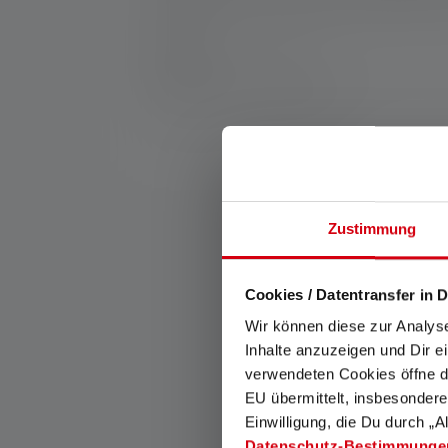
clothing. The high-quality metal housing whi
Fabrikant:
Ledlenser GmbH & Co. KG
Kronenstraße 5-7 | 42699 Solingen | Duits
WEEE-Reg-No.: DE 20612570
Zustimmung
Cookies / Datentransfer in D
Wir können diese zur Analys
Inhalte anzuzeigen und Dir e
verwendeten Cookies öffne di
Bevestigingsclip
EU übermittelt, insbesondere
Einwilligung, die Du durch „A
Met de praktische clip kun je
Datenschutz-Bestimmunge