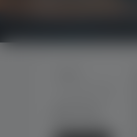
prijsvragen.
Ontvang alles over de wereld van verlichting rec
CONTACT
D
M
Ondersteuning en counseling:
C
G
Ma. t/m do. 08:00 - 16:00 uur
C
Vr. 08:00 - 13:00 uur
+49 212 5948 0
D
Contactformulier
G
N