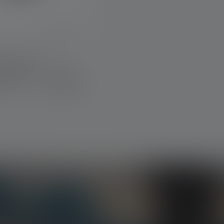
Car Charger
enkort weer
€ 9,90
chikbaar
ten, exclusieve aanbiedingen en spannende