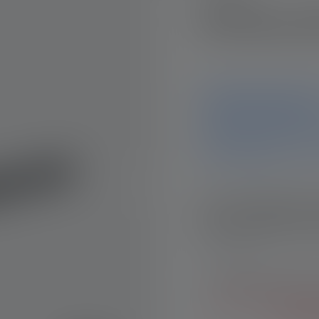
Werklamp i
Kennisgeving
Dit product is niet meer b
informatie en gegevens. A
je graag verder.
Vul uw e-mailadres in he
weten wanneer het prod
Uw E-mail
Door het formulier i
Algemene voorwaar