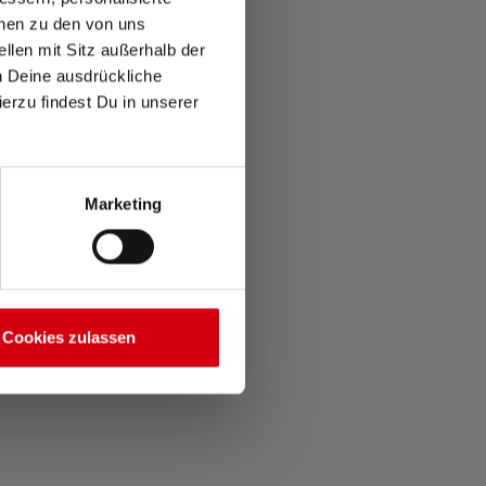
onen zu den von uns
llen mit Sitz außerhalb der
ch Deine ausdrückliche
ierzu findest Du in unserer
Marketing
Cookies zulassen