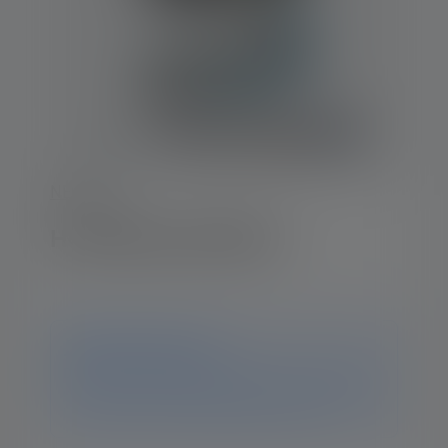
NEO-serie
Hoofdlamp NEO10R
Kennisgeving
Dit product is niet meer beschikbaar. Op deze pagina
vind je alle informatie en gegevens. Als je nog vragen
hebt, helpt ons supportteam je graag verder.