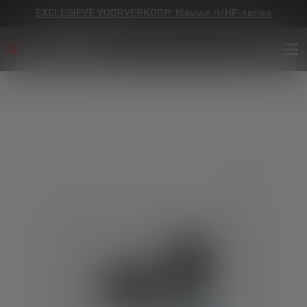
EXCLUSIEVE VOORVERKOOP: Nieuwe H/HF-series
Skip image gallery