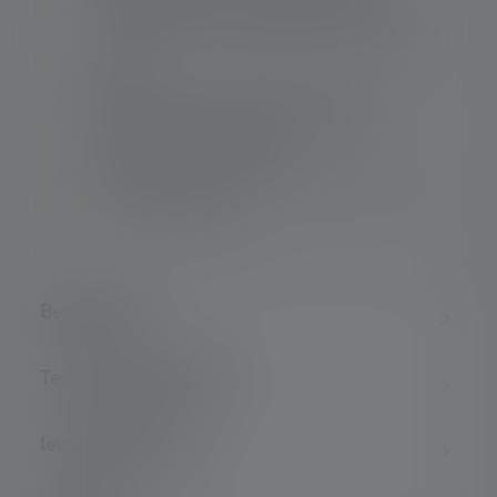
chest lamp with the chest belt (included),
which reduces mutual glare when running in
groups
Battery box can be removed from band or
belt and stowed elsewhere using the
provided extension cable
360° visibility – Red blinking rear light and
reflective headband
Beschrijving
Technische gegevens
leveringsomvang