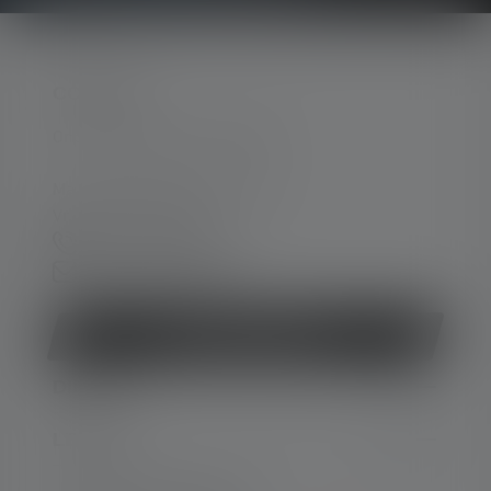
CONTACT
Ondersteuning en counseling:
Ma. t/m do. 08:00 - 16:00 uur
Vr. 08:00 - 13:00 uur
+49 212 5948 0
Contactformulier
Contract herroepen
DIENST
LEGAAL