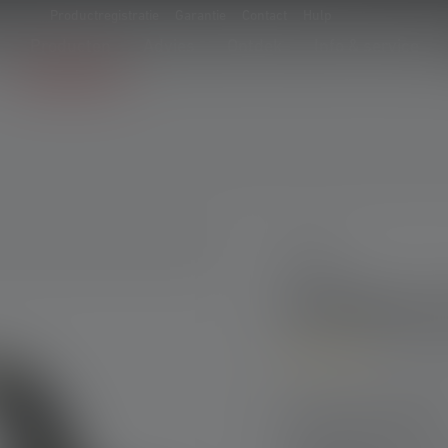
Productregistratie
Garantie
Contact
Hulp
Producten
Advies
Ontdek
Info & service
H-serie
Hoofdlamp H
4.6
(17 
Average rating of 4.6 out
Productuitvoerin