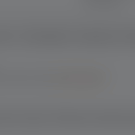
Veilig betalen
rijving
Technische gegevens
leveringsomvang
Down
nser-webshop: 10 jaar garantie na registratie. Bij aankopen via
 je 7 jaar garantie na registratie.
*Naar de voorwaarden.
en en is uiterst intuïtief te bedienen. Zijn neutraal wit licht is u
lijke kleurweergave voor nauwkeurigheid in kleurgevoelige toep
als bescherming tegen verschillende impacten. Dankzij het Adv