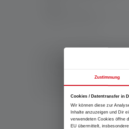
Fabrikant:
Ledlenser GmbH & Co. KG
Kronenstraße 5-7 | 42699 Solingen | Duits
WEEE-Reg-No.: DE 20612570
*: 7 jaar garantie alleen indien geregistreerd, and
1: Meetwaarden volgens ANSI/PLATO FL 1 bij de betre
lichtbereik (meter/m) betrekking op de helderste ins
keren worden gebruikt, maar is slechts korte tijd p
Als de lamp verschillende energiestanden heeft, is 
Zustimmung
2: Berekende waarde van de capaciteit in wattuur (Wh)
batterij, voor de oplaadbare batterij(en) in volledig 
Cookies / Datentransfer in D
Wir können diese zur Analys
Inhalte anzuzeigen und Dir e
verwendeten Cookies öffne di
EU übermittelt, insbesondere