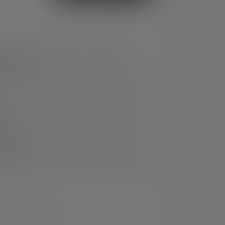
ight for working: high color rendering,
icker-free
nd focusing thanks to our Advanced Focus
logy provides superior protection against
7)
rotective lens screen for more resistance
 impacts
very for versatile attachment and handling
 binnen 14 dagen