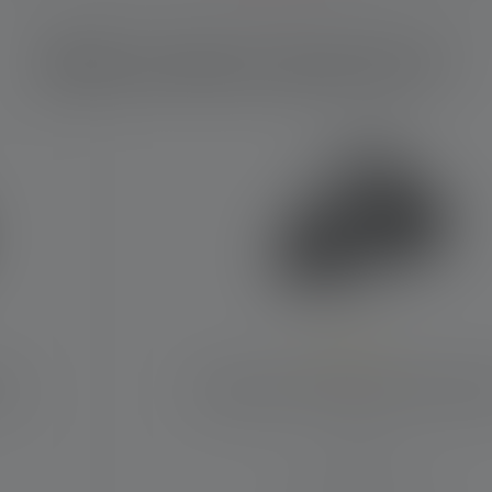
Welk product past bij u?
Average rating of 4.6 out of 5 stars
20
Hoofdlamp H7R Signature Edition 