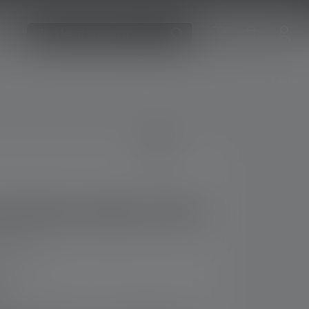
7R Work Edition 2020
Ratings)
 of 5 stars
g