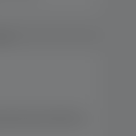
loads
iterst helder, constant en flikkervrij. De
assingen. Bovendien heeft de H7R Work een
anced Focus System van Ledlenser is hij