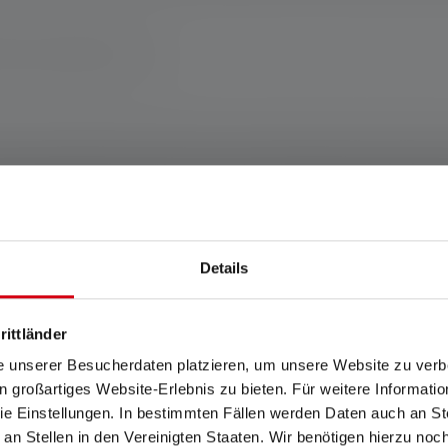
land www.ledlenser.com
ers 2 jaar. De garantievoorwaarden kunnen worden bekeken op https://ledlen
ffende instelling. Als er geen instelling expliciet wordt genoemd, hebbe
telling en de waarden voor lichtduur (uren/h) op de laagste instelling. Ee
er keer beschikbaar. Als de lamp is uitgerust met gekleurde LED's, worden d
de "energiebesparingsstand" de basis voor de meting.
Details
. Dit geldt voor de batterij(en) in de leveringstoestand van het respectieve
opgeladen toestand.
rittländer
e unserer Besucherdaten platzieren, um unsere Website zu verbe
in großartiges Website-Erlebnis zu bieten. Für weitere Informati
Functies en technologieën
e Einstellungen. In bestimmten Fällen werden Daten auch an Ste
 an Stellen in den Vereinigten Staaten. Wir benötigen hierzu no