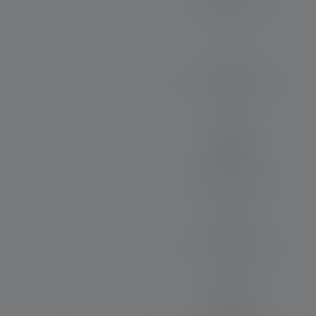
Lichtsterkte (binnen M)
260
Max. lichtstroom (binnen lm)
1200
Materiaal
Aluminiumlegering
Water- en stofbestendig
IP67