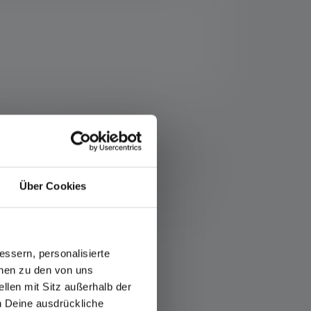
ser.com/nl-nl/info-service/garantie/
n de waarden voor lichtstroom (lumen/lm) en
n boostfunctie (indien beschikbaar) kan meerdere
e meetwaarden gegeven met wit licht of de witte LED.
Über Cookies
 artikel of, in het geval van lampen met oplaadbare
ssern, personalisierte
onen zu den von uns
llen mit Sitz außerhalb der
ch Deine ausdrückliche