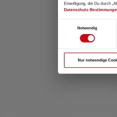
Einwilligung, die Du durch „A
Datenschutz-Bestimmunge
Einwilligungsauswahl
Notwendig
Magnetic Charge System
Met het Magnetic Charge
System kan de oplaadkabel
Nur notwendige Cook
snel en eenvoudig aan de
lamp worden bevestigd.