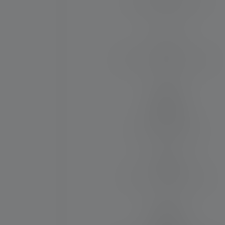
Lichtsterkte (binnen M)
250
Max. lichtstroom (binnen lm)
1000
Materiaal
Aluminiumlegering
Water- en stofbestendig
IP67