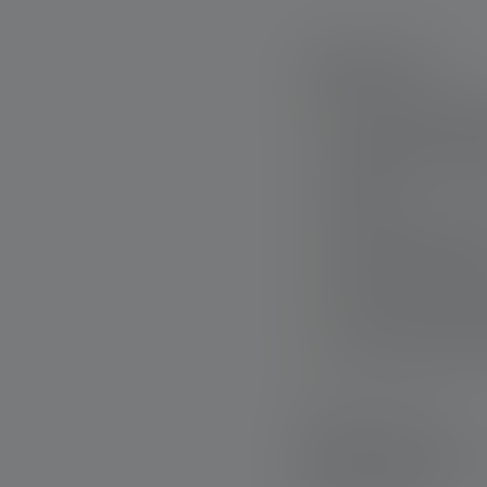
Hoogtepunten:
Perfectly constant l
neutral white and fl
Stepless dimming a
System
Flex Sealing Techno
dust and water (IP6
Rubber cover and p
to various levels of
Large scope of deli
Snelle levering
Gratis retourneren