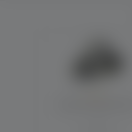
Skip product gallery
Average rating of 4.6 out of 5 stars
Hoofdlamp H7R Work Edition 20