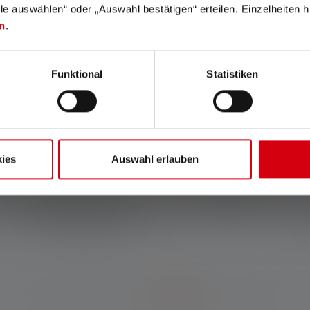
lle auswählen“ oder „Auswahl bestätigen“ erteilen. Einzelheiten h
n
.
Funktional
Statistiken
Cooling Technology
Advanced Focus System
Met Cooling Technology (CT)
Ons Advanced Focus
wordt de LED-warmte
System (AFS) zorgt voor een
ies
Auswahl erlauben
optimaal afgevoerd door het
soepele overgang van
intelligente gebruik van
homogeen close-up licht
koellichamen. Dit zorgt voor
naar scherp gefocust groot
een hoge energie-efficiëntie,
licht.
meer uitstraling en bijzonder
duurzame LED's.