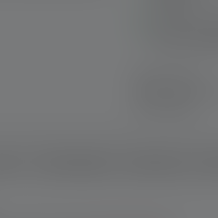
Rapid Focus
Geen onbedoeld ins
Stroboscoop - lichtf
bijv. voor zelfverde
Snelle levering
Gratis retourneren
Veilig betalen
rijving
Technische gegevens
leveringsomvang
Down