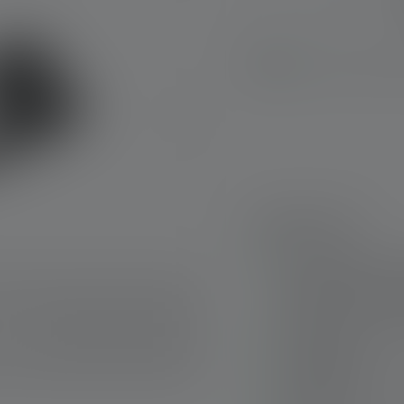
Op voorraad, le
Hoogtepunten:
Van homogeen, rond 
gefocust licht van 
System met reflecto
Veilig opbergen va
meegeleverd
Eenvoudig de licht