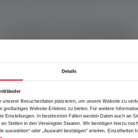
de "energiebesparingsstand" de basis voor de meting.
Functies en technologieën
Details
Rapid Focus
Advanced Focus System
rittländer
e unserer Besucherdaten platzieren, um unsere Website zu verbe
Met Rapid Focus kun je de
Ons Advanced Focus
in großartiges Website-Erlebnis zu bieten. Für weitere Informati
zaklamp of hoofdlamp
System (AFS) zorgt voor een
e Einstellungen. In bestimmten Fällen werden Daten auch an Ste
razendsnel en ergonomisch
soepele overgang van
scherpstellen en onscherp
homogeen close-up licht
 an Stellen in den Vereinigten Staaten. Wir benötigen hierzu no
maken met één enkele
naar scherp gefocust groot
lle auswählen“ oder „Auswahl bestätigen“ erteilen. Einzelheiten h
beweging.
licht.
n
.