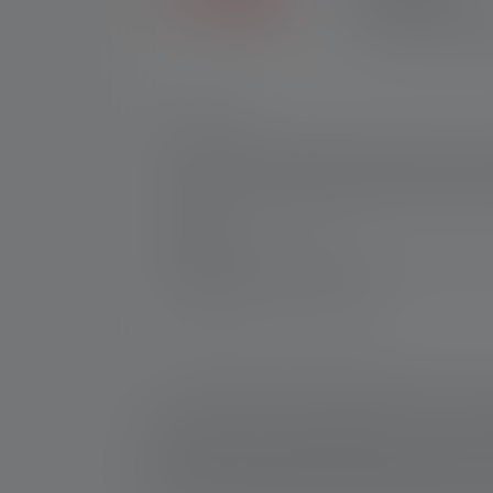
Exclusief in de Ledle
andere verkopers krijg
Nr.:
502420
De populaire LED-hoofdlamp heeft een nie
kan op elk moment snel en eenvoudig worde
De lamp kan bijvoorbeeld traploos worden 
Fabrikant:
Ledlenser GmbH & Co. KG
Kronenstraße 5-7 | 42699 Solingen | Duits
WEEE-Reg-No.: DE 20612570
*: 7 jaar garantie alleen indien geregistreerd, and
1: Meetwaarden volgens ANSI/PLATO FL 1 bij de betre
lichtbereik (meter/m) betrekking op de helderste ins
keren worden gebruikt, maar is slechts korte tijd p