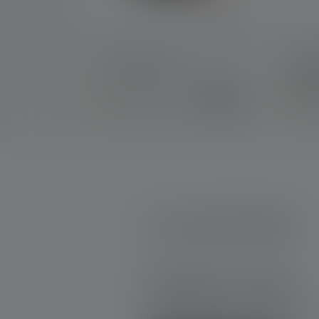
Pouch Type H
Helme
Type
€ 12,90
Op voorraad
Op 
0 van 0 beoordelingen
Average rating of 0 out of 5 stars
Schrijf een review!
Deel je ervaring met het product m