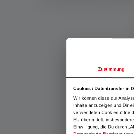
Als de lamp verschillende energiestanden heeft, is 
Zustimmung
Smart Light Technology
Cookies / Datentransfer in D
Wir können diese zur Analys
Met Smart Light Technology
Inhalte anzuzeigen und Dir e
kun je de functies van je
verwendeten Cookies öffne di
lamp naar wens
configureren.
EU übermittelt, insbesondere
Einwilligung, die Du durch „A
Datenschutz-Bestimmunge