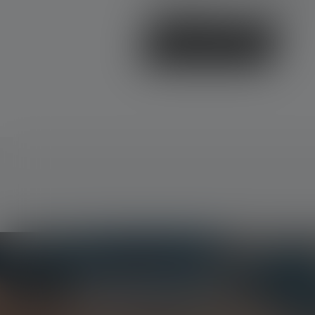
andere klanten.
Schrijf een recensie
Nieuwsbrief