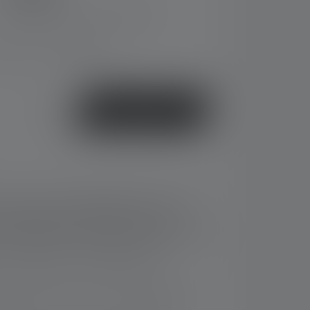
Prijzen incl. btw plus verzendkosten
vertijd: 2-5 Werkdagen
Of
Koop nu
licht van dichtbij (gedefocust) tot scherp
veraf (gefocust) - het Advanced Focus
rlens maakt efficiënt licht op maat mogelijk
n de hoofdlamp - hoogwaardige tas
kegel veranderen met een draaibeweging -