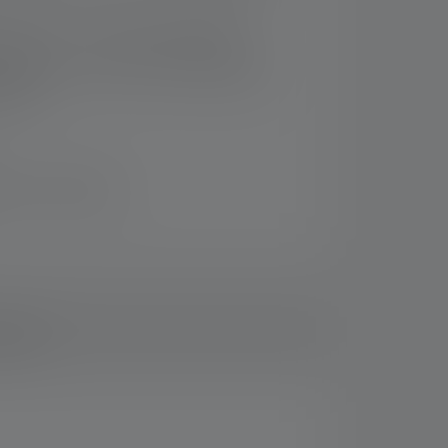
chakelen - Transportvergrendeling
litsen met irriterend verblindingseffect,
diging
 binnen 14 dagen
loads