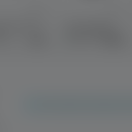
t Band Fixing Clip
Li-Ion rechargeable
 A
Battery pack 1400 mAh
€ 4,90
€ 24,90
voorraad
Op voorraad
Geen reviews gevonden. Ga je gang en deel je 
et