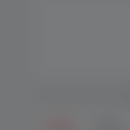
Besch
2+5 JAAR