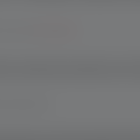
ie bij registratie.
*Naar de voorwaarden.
bruik is nu nog beter: De nieuwe en verbeterde versie van de H3
 schitteren. Het ergonomische ontwerp garandeert comfort, terwij
aan het werk bent. Het Advanced Focus System houdt de focus op wat
land www.ledlenser.com
ffende instelling. Als er geen instelling expliciet wordt genoemd, hebbe