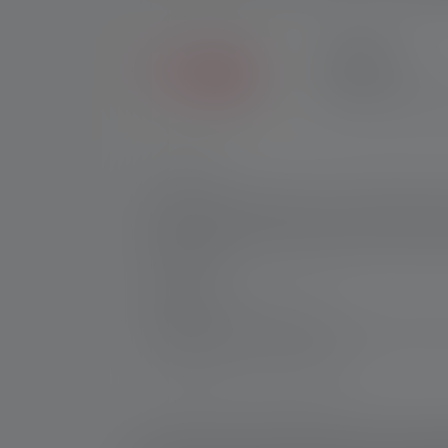
7 JAAR
Krijg zeven jaar garant
Nr.:
500767
Het multifunctionele licht voor algemeen ge
bedrijfstijd en lichtbereik om het te laten
de nek, of je nu je hond uitlaat of in huis 
bijvoorbeeld.
Fabrikant:
Ledlenser GmbH & Co. KG
Kronenstraße 5-7 | 42699 Solingen | Duits
WEEE-Reg-No.: DE 20612570
1: Meetwaarden volgens ANSI/PLATO FL 1 bij de betre