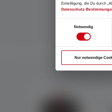
Einwilligung, die Du durch „A
soepele overgang van
homogeen close-up licht
Datenschutz-Bestimmunge
naar scherp gefocust groot
licht.
Einwilligungsauswahl
Notwendig
Nur notwendige Cook
Skip product gallery