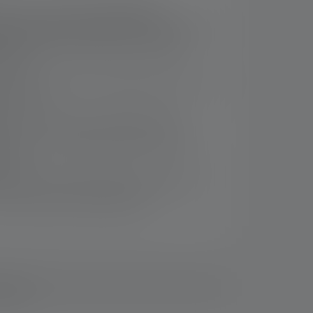
s circle of close range lighting
harply bundled long-distance beam (focused)
us System with reflector lense enables
ghting
1
 Up to 100 meters
beam distance with up to
nous flux
onomic – Optimum weight distribution
ble – Can be adjusted using the end cap
ry box
 muscles – Always the optimum light angle
wivel rotation of the lamp head
 binnen 14 dagen
loads