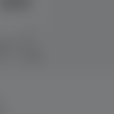
t Band Fixing Clip
 A
€ 4,90
voorraad
ars