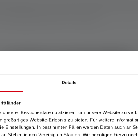
telling en de waarden voor lichtduur (uren/h) op de laagste instelling. Ee
er keer beschikbaar. Als de lamp is uitgerust met gekleurde LED's, worden d
de "energiebesparingsstand" de basis voor de meting.
ers 2 jaar. De garantievoorwaarden kunnen worden bekeken op https://ledlen
Functies en technologieën
Details
rittländer
e unserer Besucherdaten platzieren, um unsere Website zu verbe
Traploos dimmen
in großartiges Website-Erlebnis zu bieten. Für weitere Informati
e Einstellungen. In bestimmten Fällen werden Daten auch an Ste
Lampen met traploze
 an Stellen in den Vereinigten Staaten. Wir benötigen hierzu no
dimfunctie geven je de