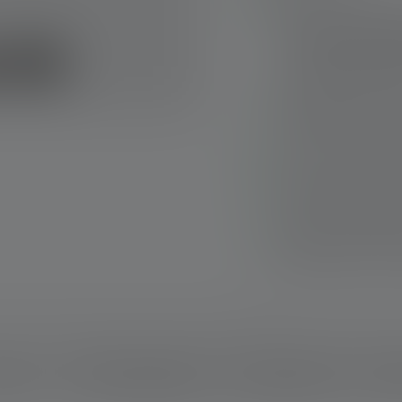
From the homogeneou
(defocused) to a s
– the Advanced Foc
efficient, tailored li
Good light output –
1
120 lumen
of lumi
Convenient and erg
Continuously dimma
switch on the batte
Gentle on the neck
thanks to the 75° s
Snelle levering
Gratis retourneren
Veilig betalen
rijving
Technische gegevens
leveringsomvang
Down