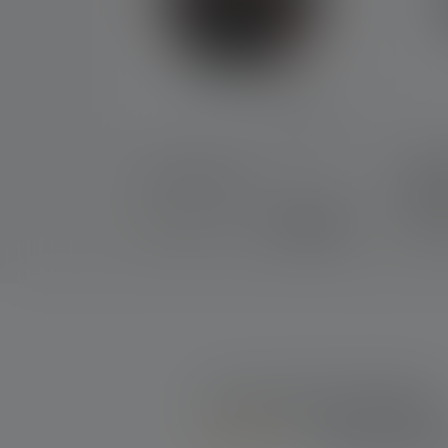
Pouch Type H
Helme
Type
€ 12,90
Op voorraad
Op 
53 van 53 beoordelingen
4.04 out of 5 st