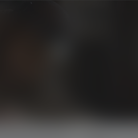
Productregistratie
Garantie
Contact
Hulp
Producten
Advies
Ontdek
Info & service
H-serie