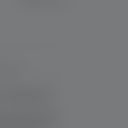
drei Stück.
 eine tadellose LED
 alle wesentlichen Funktionen
deal für Outdoor, Urlaub und