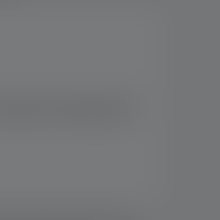
 maakt indruk met aanzienlijk verbeterde
l de zwenkbare lampkop gemakkelijk is voor
 belangrijk is. De aantrekkelijke prijs,
n de waarden voor lichtstroom (lumen/lm) en