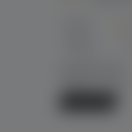
Average rating of 4 out of 5 stars
Excellent (14)
Very good (27)
Good (12)
Acceptable (0)
Unsatisfactory (0)
Schrijf een review!
Deel je ervaring met het product m
andere klanten.
Schrijf een recensie