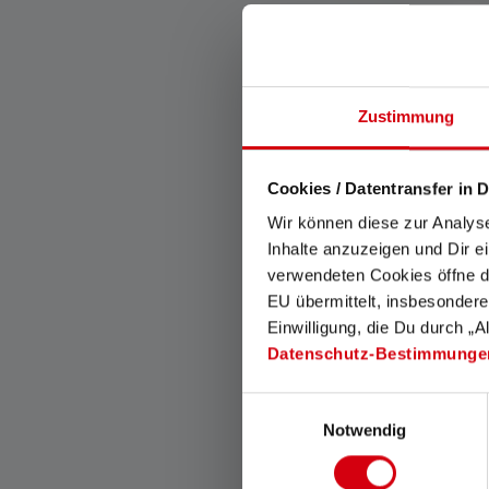
Zustimmung
Cookies / Datentransfer in D
Wir können diese zur Analys
Inhalte anzuzeigen und Dir e
verwendeten Cookies öffne di
EU übermittelt, insbesondere
Einwilligung, die Du durch „A
Datenschutz-Bestimmunge
Hoofdlamp HF
Einwilligungsauswahl
Edition 2023
Notwendig
Kleuren