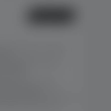
o
Acquista ora
patta per portachiavi con un'emissione
0 lumen
uminio spazzolato di alta qualità con
facile fissaggio
 di luce rossa
emplice tramite interfaccia USB-A
vo di ricarica separato
 della batteria e del livello di carica, nonché
l trasporto per evitare l'accensione