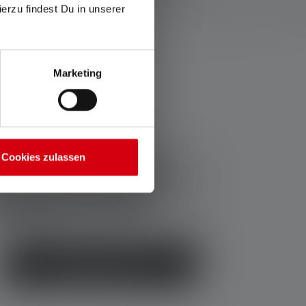
ierzu findest Du in unserer
ione.
Marketing
Cookies zulassen
106,70 €
Vantaggio di prezzo del set:
89,90 €
Prezzi IVA inclusa, più spese di
spedizione
Acquista ora