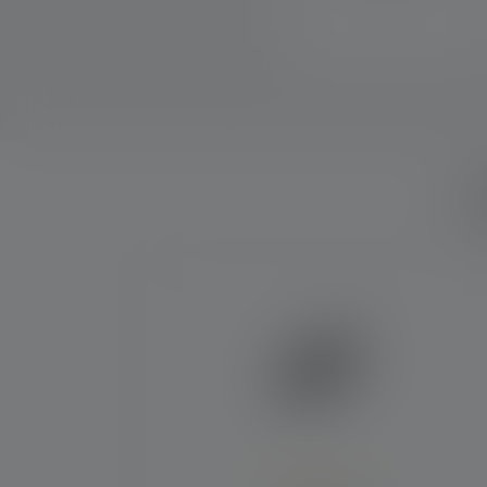
Q
Skip product gallery