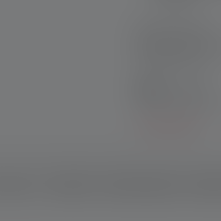
Consegna rapida
Resi gratuiti entro 
Pagamento sicuro
Set di prodotti:
Scopri i nostri set esclu
Per saperne di più
rizione del
Dati tecnici
Ambito di consegna
Scarica