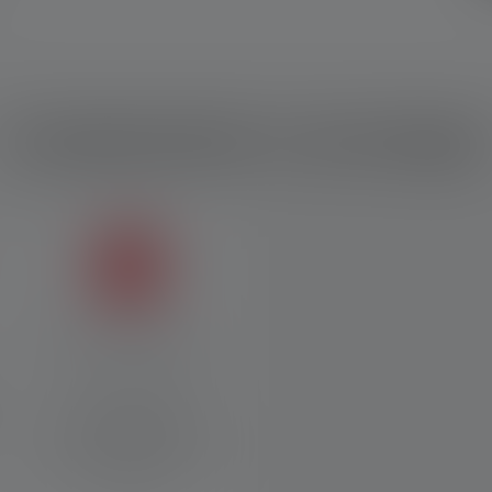
Caratteristiche e tecnologie
Blocco dei trasporti
La funzione di blocco
opzionale impedisce
l'attivazione accidentale
della lampada nello zaino o
nella valigia.