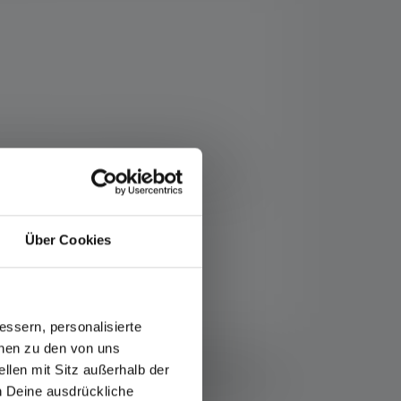
ressione di un pulsante, molto più
li tramite la porta USB-A integrata e
erose altre caratteristiche che la rendono
Über Cookies
ssern, personalisierte
onen zu den von uns
, i valori del flusso luminoso (lumen/lm) e della
llen mit Sitz außerhalb der
stazione più bassa. La funzione boost (se disponibile)
ch Deine ausdrückliche
ati, i valori misurati sono indicati con luce bianca o