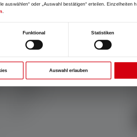
lle auswählen“ oder „Auswahl bestätigen“ erteilen. Einzelheiten h
 energetiche, la "modalità di risparmio energetico" è la base per la misuraz
n
.
Funktional
Statistiken
ies
Auswahl erlauben
1x
Torcia K6R
(
26,90 €
)