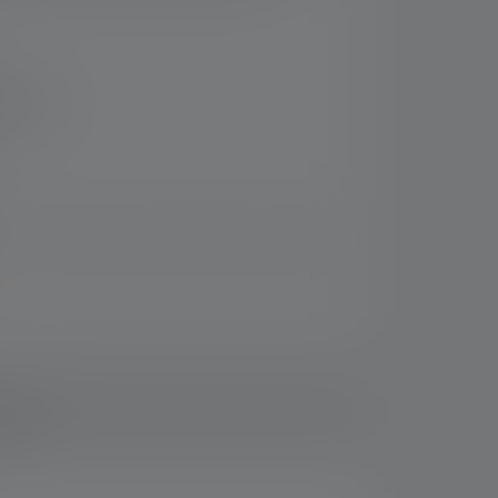
14 giorni
sivi e risparmia rispetto all'acquisto singolo!
mento