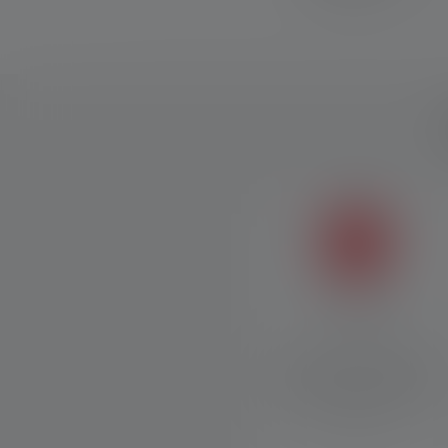
Luce rossa
La luce rossa ha la capacità
di mantenere la naturale
visione notturna dell'occhio
umano.