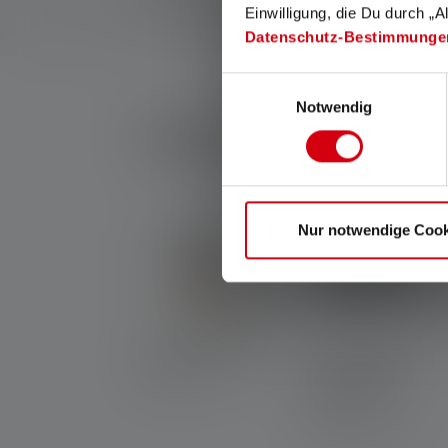
Einwilligung, die Du durch „A
con il LED bianco. Se la lampada ha diverse modalità
Datenschutz-Bestimmunge
Einwilligungsauswahl
Notwendig
Festival Set
Nur notwendige Cook
1x
Laterne ML4 Warm
1x
Lampada frontale
Light
(
39,90 €
)
HF4R Core Edition
2023
(
39,90 €
)