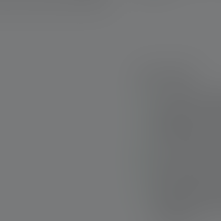
Punti salienti:
Luce potente e com
luminosa fino a 40
Alloggiamento in all
moschettone per un 
Funzione aggiuntiva
Ricarica rapida e s
pieghevole senza ca
Indicatore integrato
pratico blocco per i
involontaria