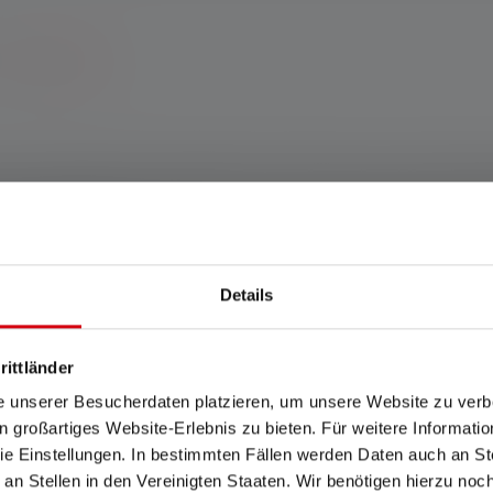
*Alle condizioni
.
un'impressionante luminosità fino a 400 lumen con la semplice p
i molti smartphone. La lampada si ricarica comodamente e senza fi
spazzolato è dotata anche di una funzione di luce rossa e di num
ortachiavi o lo zaino.
Details
ania www.ledlenser.com
rittländer
e unserer Besucherdaten platzieren, um unsere Website zu verbe
in großartiges Website-Erlebnis zu bieten. Für weitere Informati
pettiva impostazione indicata. Se non viene specificata alcuna impostazione
e Einstellungen. In bestimmten Fällen werden Daten auch an Ste
 luminosa e i valori del tempo di combustione (ore/h) si riferiscono all'impo
 an Stellen in den Vereinigten Staaten. Wir benötigen hierzu no
 per un breve periodo di tempo alla volta. Se la lampada è dotata di LED color