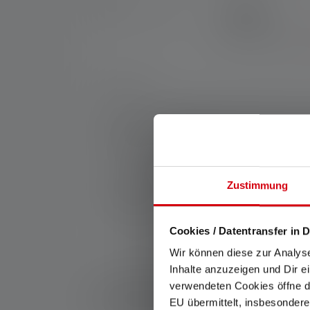
2 ANNI
Garanzia di due anni.
No:
502577
La compatta lampada portachiavi K6R offre 
luminosa e intuitiva della funzione torcia d
pieghevole. L'elegante lampada in alluminio 
un accessorio perfetto e performante per il p
Produttore:
Zustimmung
Ledlenser GmbH & Co. KG
Kronenstraße 5-7 | 42699 Solingen | Germ
WEEE-Reg-No.: DE 20612570
Cookies / Datentransfer in D
Wir können diese zur Analys
Inhalte anzuzeigen und Dir e
1: Valori misurati secondo ANSI/PLATO FL 1 nella ris
verwendeten Cookies öffne di
portata (metri/m) si riferiscono all'impostazione più
EU übermittelt, insbesondere
può essere utilizzata più volte, ma è disponibile solo