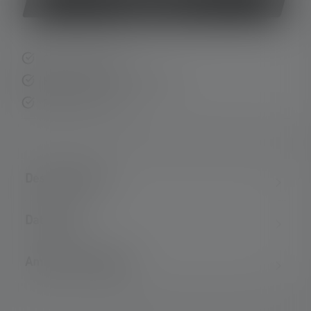
Acquista ora
Consegna rapida
Resi gratuiti entro 14 giorni
Pagamento sicuro
Descrizione del
Dati tecnici
Ambito di consegna