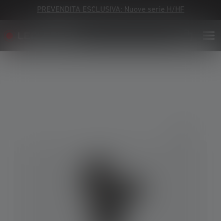
PREVENDITA ESCLUSIVA: Nuove serie H/HF
Skip image gallery