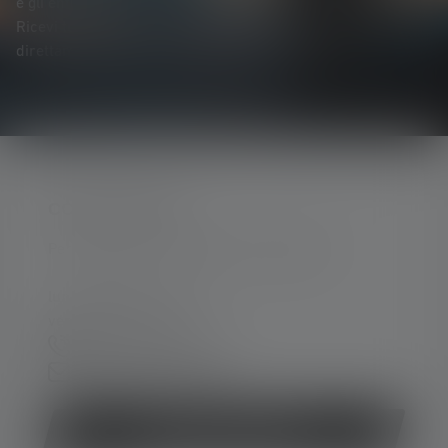
e gli entusiasmanti concorsi a premi.
Ricevi tutte le novità sul mondo dell'illuminazione
direttamente nella tua casella di posta elettronica.
CONTATTATECI
Per assistenza e consulenza, rivolgersi a:
lun-ven 08:00 - 16:00
ven 08:00 - 13:00
+39 030 9670918
Modulo di contatto
Revocare il contratto