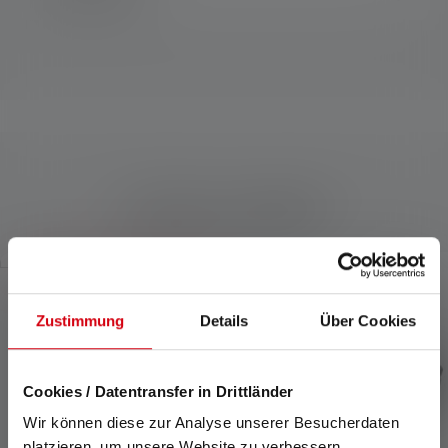
Prodotti compatibili
Skip product gallery
Zustimmung
Details
Über Cookies
Cookies / Datentransfer in Drittländer
Wir können diese zur Analyse unserer Besucherdaten
platzieren, um unsere Website zu verbessern,