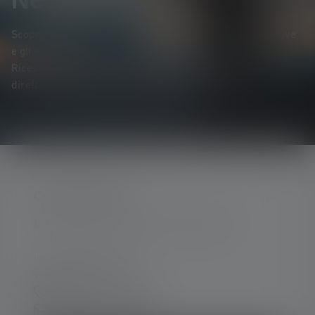
Scopri per primo* i nuovi prodotti, le promozioni esclusive
e gli entusiasmanti concorsi a premi.
Ricevi tutte le novità sul mondo dell'illuminazione
direttamente nella tua casella di posta elettronica.
CONTATTATECI
Per assistenza e consulenza, rivolgersi a:
lun-ven 08:00 - 16:00
ven 08:00 - 13:00
+39 030 9670918
Modulo di contatto