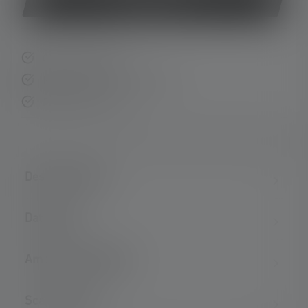
Acquista ora
Consegna rapida
Resi gratuiti entro 14 giorni
Pagamento sicuro
Descrizione del
Dati tecnici
Ambito di consegna
Scaricamento