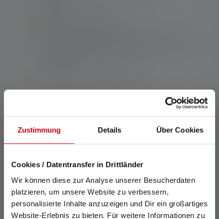
batteries
Short-circuit protection
Backup function: Fast application into many
Ledlenser lighting products and into the Flex
Powerbanks
Water and dust protection IP65
Descrizione del
Zustimmung
Details
Über Cookies
Dati tecnici
Cookies / Datentransfer in Drittländer
Ambito di consegna
Wir können diese zur Analyse unserer Besucherdaten
platzieren, um unsere Website zu verbessern,
personalisierte Inhalte anzuzeigen und Dir ein großartiges
Scaricamento
Website-Erlebnis zu bieten. Für weitere Informationen zu