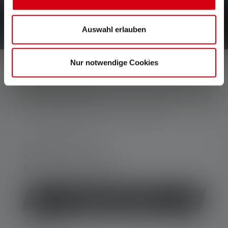
direttamente nella tua casella di posta elettronica.
Auswahl erlauben
Nur notwendige Cookies
CONTATTATECI
Per assistenza e consulenza, rivolgersi a:
lun-ven 08:00 - 16:00
ven 08:00 - 13:00
+39 030 9670918
Modulo di contatto
Revocare il contratto
SERVIZIO