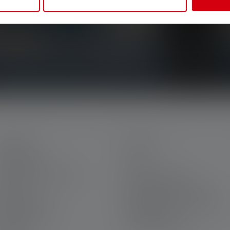
ts, nos promotions exclusives et nos jeux-
la lumière directement dans votre boîte mail.
ERVICE
LEGAL
on Ledlenser
CGV
arrière chez Ledlenser
Mentions légales
arantie
Protection des données
ous contacter
Declaration On Accessibility
éléchargements
Informations
environnementales
ravure