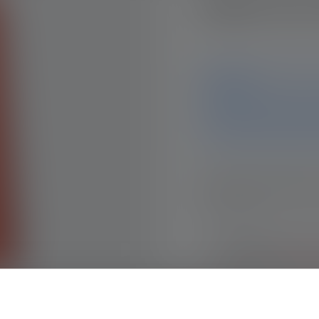
Signal Con
Avis
Ce produit n'est plus disp
et données sur cette page.
équipe d'assistance se fer
Avertissez-moi dès que 
Ton e-mail
En envoyant ce formu
ainsi que les
Politiqu
Me prév
Description
Données techniques
Matériel fourni