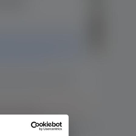
e 42mm
onible. Vous trouverez toutes les informations
 Si vous avez d'autres questions, notre
a un plaisir de vous aider.
le produit sera de nouveau en stock.
laire, j'accepte les
Conditions générales
e de confidentialité
.
enir des nouveaux stocks