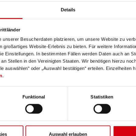
Details
rittländer
e unserer Besucherdaten platzieren, um unsere Website zu verbe
magne www.ledlenser.com
in großartiges Website-Erlebnis zu bieten. Für weitere Informati
e Einstellungen. In bestimmten Fällen werden Daten auch an Ste
 an Stellen in den Vereinigten Staaten. Wir benötigen hierzu no
lle auswählen“ oder „Auswahl bestätigen“ erteilen. Einzelheiten h
n
.
Funktional
Statistiken
ies
Auswahl erlauben