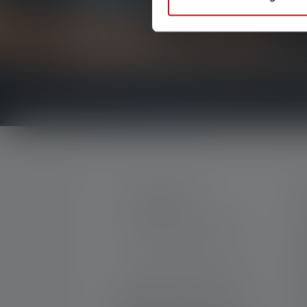
Soyez le premier à découvrir nos nouveaux produi
concours passionnants.
Recevez toutes les informations sur l'univers de 
CONTACTER
S
M
Par téléphone ou mail (nous
C
répondons en anglais):
G
N
Lun-Jeu. 08:00 - 16:00 heures
Ve. 08:00 - 13:00 heures
T
+33 1 83 64 37 60
G