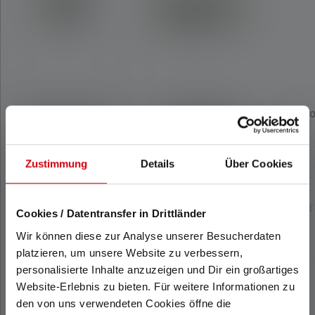
Projecteur AF8R
Projecteur
Pro
Work
AT10C Work
Zustimmung
Details
Über Cookies
Distance
Distance
d'éclairage (en
d'éclairage (en
d
Cookies / Datentransfer in Drittländer
m)
m)
Wir können diese zur Analyse unserer Besucherdaten
95
100
platzieren, um unsere Website zu verbessern,
personalisierte Inhalte anzuzeigen und Dir ein großartiges
Website-Erlebnis zu bieten. Für weitere Informationen zu
den von uns verwendeten Cookies öffne die
Durée de
Max. Flux