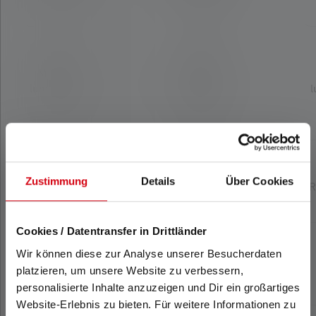
120
35
Max. Flux
Max. Flux
lumineux (en
lumineux (en
l
lm)
lm)
1200
600
Zustimmung
Details
Über Cookies
Rechargeable
Rechargeable
R
Oui
Oui
Cookies / Datentransfer in Drittländer
Wir können diese zur Analyse unserer Besucherdaten
platzieren, um unsere Website zu verbessern,
Matériau
Matériau
PC
PC
personalisierte Inhalte anzuzeigen und Dir ein großartiges
Website-Erlebnis zu bieten. Für weitere Informationen zu