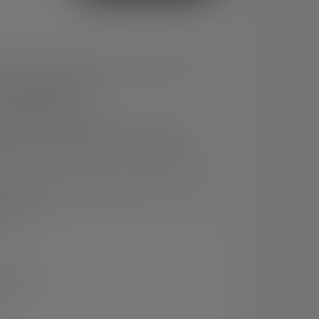
fonction de mise au point (Advanced Focus
veaux de luminosité.
 pile alcaline AAA
itif grâce à l'interrupteur de l'embout
on de 75 % d'aluminium recyclé⁹ et garantie
nt d'attacher la lampe à vos clés ou à votre
sécurité
 14 jours