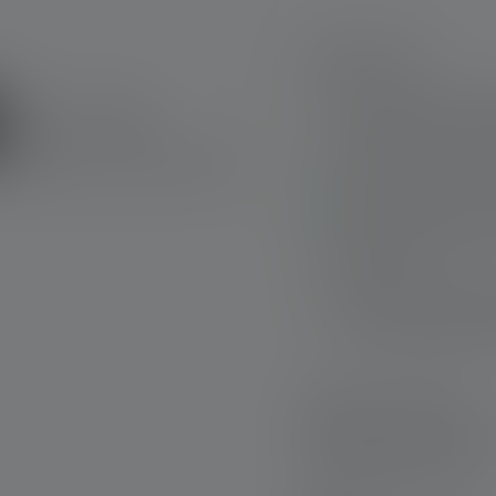
Points forts :
Lampe torche avec 
System) et trois ni
Fonctionne avec une
Fonctionnement intu
Durable : Utilisati
de 7 ans**
Porte-clés permetta
sac à dos en toute 
Livraison rapide
Retour gratuit sous
Paiement sécurisé