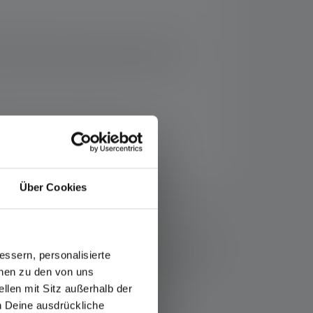
tre système de mise au point avancé qui
onnement sans problème avec une pile
Über Cookies
resse suivante : https://ledlenser.com/fr-fr/infos-
t nommé, les valeurs de flux lumineux (lumens/lm)
ssern, personalisierte
lage le plus bas. Une fonction boost (si disponible)
onen zu den von uns
LED colorées, les lectures sont données avec la
 mesure.
llen mit Sitz außerhalb der
ch Deine ausdrückliche
rmes de structure de surface et de couleur.