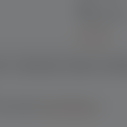
Sets de produits :
Découvrez nos sets excl
l'achat individuel !
En savoir plus
ption
Données techniques
Matériel fourni
Télécharg
 boutique en ligne Ledlenser : 10 ans de garantie après
les achats effectués auprès d'autres revendeurs, tu bénéficies
ans après enregistrement.
*Voir nos conditions générales.