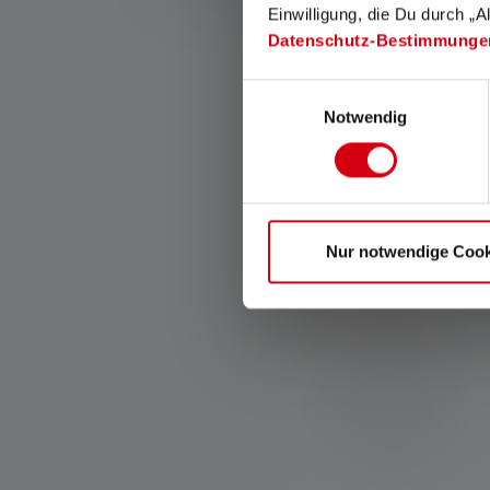
Einwilligung, die Du durch „A
Datenschutz-Bestimmunge
Ca
Einwilligungsauswahl
Notwendig
Nur notwendige Cook
Clarté brillante
Faisceaux lumineux
puissants et précis avec
fonction de mise au point
grâce à notre légendaire
système Advanced Focus
System