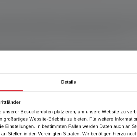
 minuscule avec laquelle il faut compter. Elle est équipée de no
modèle de lumière idéal pour n'importe quelle portée. Un foncti
 en aluminium recyclé à 75 %⁹ complètent cette lampe torche.
magne www.ledlenser.com
Details
ent, sinon 2 ans. Les conditions de garantie peuvent être consultées à l'ad
rittländer
PLATO FL 1 dans le réglage spécifié. Si aucun réglage n'est expressémen
e unserer Besucherdaten platzieren, um unsere Website zu verbe
glage le plus lumineux et les valeurs de durée d'éclairage (heures/h) au rég
in großartiges Website-Erlebnis zu bieten. Für weitere Informati
ible que pendant une courte période. Dans le cas où la lampe est équipée de 
fférents modes d'énergie, le "mode d'économie d'énergie" est la base de la
e Einstellungen. In bestimmten Fällen werden Daten auch an Ste
 an Stellen in den Vereinigten Staaten. Wir benötigen hierzu no
à partir d'au moins 75 % d'aluminium recyclé et peuvent donc varier en te