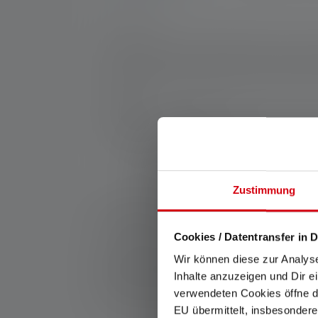
Nr :
503106
La lampe torche porte-clés P3 est une force
permet une mise au point facile et crée le 
alcaline AAA et un boîtier de haute qualité
Fabricant:
Ledlenser GmbH & Co. KG
Kronenstraße 5-7 | 42699 Solingen | Alle
WEEE-Reg-No.: DE 20612570
Zustimmung
*: Garantie de 7 ans uniquement en cas d'enregistrem
service/garantie/
Cookies / Datentransfer in D
1: Valeurs mesurées conformément à la norme ANSI/
Wir können diese zur Analys
et de portée d'éclairage (mètres/m) se réfèrent au ré
Inhalte anzuzeigen und Dir e
peut être utilisée plusieurs fois, mais n'est dispon
lumière blanche ou la LED blanche. Si la lampe a di
verwendeten Cookies öffne di
EU übermittelt, insbesondere
9: Tous les composants en aluminium sont fabriqués 