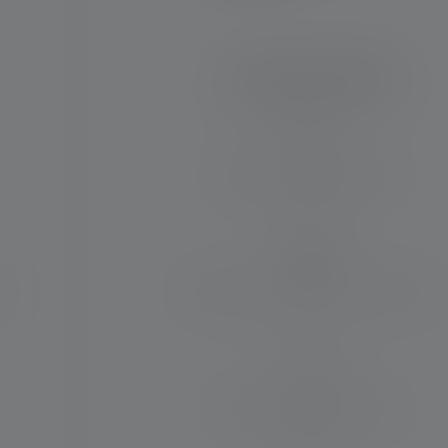
Lampe de poche P3R
Distance d'éclairage (en m)
130
)
Durée de fonctionnement (en heures)
8
Max. Flux lumineux (en lm)
200