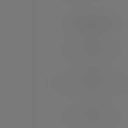
Lampe de poche P3
Distance d'éclairage (en m)
110
Durée de fonctionnement (en heures
6.5
Max. Flux lumineux (en lm)
130