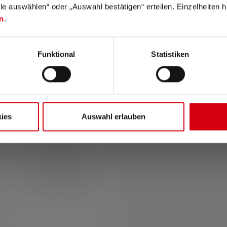
lle auswählen“ oder „Auswahl bestätigen“ erteilen. Einzelheiten h
n
.
ractéristiques et technologi
Funktional
Statistiken
ies
Auswahl erlauben
Durable
Fabriqué à partir de
matériaux recyclés et
couvert par une garantie de
7 ans*