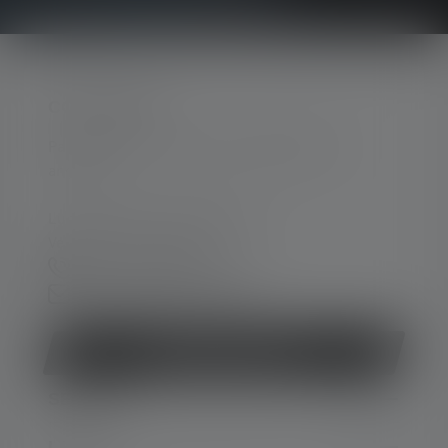
CONTACTER
Par téléphone ou mail (nous répondons en
anglais):
Lun-Jeu. 08:00 - 16:00 heures
Ve. 08:00 - 13:00 heures
+33 1 83 64 37 60
Formulaire de contact
Rétracter le contrat
SERVICE
LEGAL