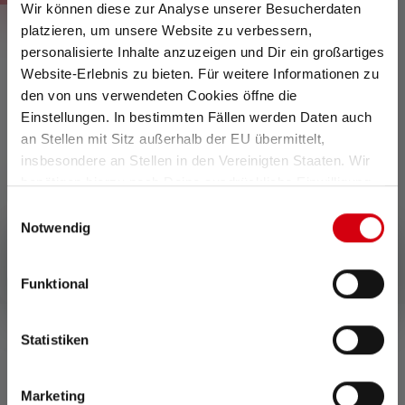
Wir können diese zur Analyse unserer Besucherdaten
platzieren, um unsere Website zu verbessern,
personalisierte Inhalte anzuzeigen und Dir ein großartiges
Website-Erlebnis zu bieten. Für weitere Informationen zu
den von uns verwendeten Cookies öffne die
Einstellungen. In bestimmten Fällen werden Daten auch
an Stellen mit Sitz außerhalb der EU übermittelt,
insbesondere an Stellen in den Vereinigten Staaten. Wir
benötigen hierzu noch Deine ausdrückliche Einwilligung,
die Du durch „Alle auswählen“ oder „Auswahl bestätigen“
Einwilligungsauswahl
erteilen. Einzelheiten hierzu findest Du in unserer
Average rating of 5 out of 5 stars
Notwendig
Lampe de poche MT14
Datenschutz-Bestimmungen
.
129,00 €
99,90 €
Disponible
Funktional
Statistiken
0 de 0 évaluations
Marketing