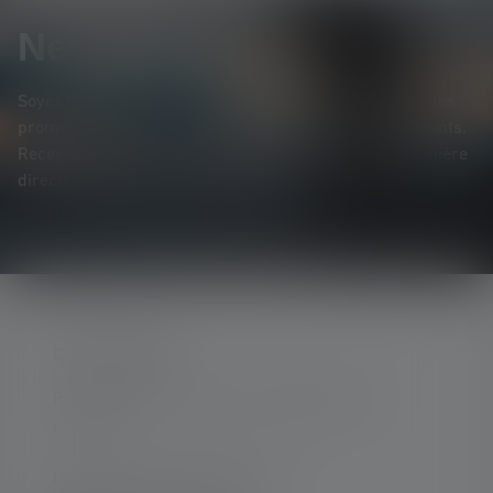
Newsletter
Soyez le premier à découvrir nos nouveaux produits, nos
promotions exclusives et nos jeux-concours passionnants.
Recevez toutes les informations sur l'univers de la lumière
directement dans votre boîte mail.
CONTACTER
Par téléphone ou mail (nous répondons en
anglais):
Lun-Jeu. 08:00 - 16:00 heures