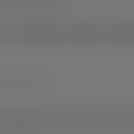
ption
Données techniques
Matériel fourni
Télécharg
magne www.ledlenser.com
Cela s'applique à la ou aux piles contenues dans l'état de livraison de l'art
un état complètement chargé.