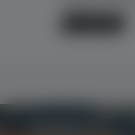
Partage ton expérience du produit
d'autres clients.
Écrire une évaluation !
Newsletter