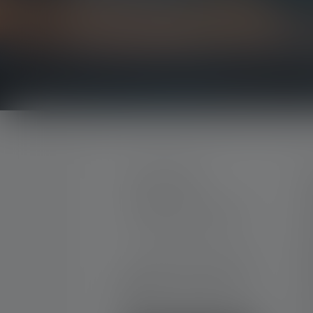
Soyez le premier à découvrir nos nouveaux produi
concours passionnants.
Recevez toutes les informations sur l'univers de 
CONTACTER
S
M
Par téléphone ou mail (nous
C
répondons en anglais):
G
N
Lun-Jeu. 08:00 - 16:00 heures
Ve. 08:00 - 13:00 heures
T
+33 1 83 64 37 60
G
Formulaire de contact
N