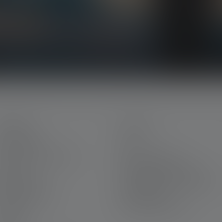
ts, nos promotions exclusives et nos jeux-
la lumière directement dans votre boîte mail.
ERVICE
LEGAL
on Ledlenser
CGV
arrière chez Ledlenser
Mentions légales
arantie
Protection des données
ous contacter
Declaration On Accessibility
éléchargements
Informations
environnementales
ravure
ewsletter