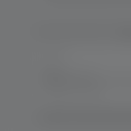
Descri
Nr :
502262
Fabricant:
Ledlenser GmbH & Co. KG
Kronenstraße 5-7 | 42699 Solingen | Alle
WEEE-Reg-No.: DE 20612570
2: Valeur calculée de la capacité en wattheures (Wh). 
rechargeable, à la ou aux piles contenues ici dans 