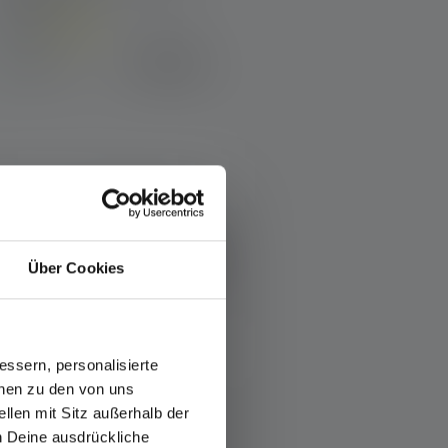
Couleurs
79,90 €
Disponible
Über Cookies
ssern, personalisierte
onen zu den von uns
llen mit Sitz außerhalb der
ch Deine ausdrückliche
Lampe frontale KIDLED4R