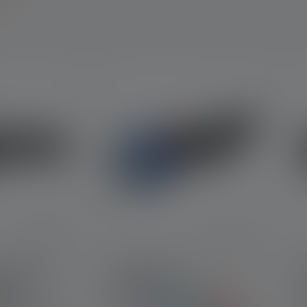
e HF4R
Lampe de poche
ion 2023
KIDBEAM4