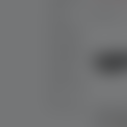
Lampes de Travail
Lanternes
60 Produits
Accessoires
Nouveaux Produits
Sets de produits
Produits gratifiables
25th Anniversary
Idées cadeaux
Produits en promotion
Outlet
Pièces de rechange
Lampe frontal
Signature Edit