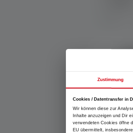
Couleurs
Disponible
Zustimmung
Cookies / Datentransfer in D
Wir können diese zur Analys
Inhalte anzuzeigen und Dir e
verwendeten Cookies öffne di
Average rating of
EU übermittelt, insbesondere
Lampe frontal