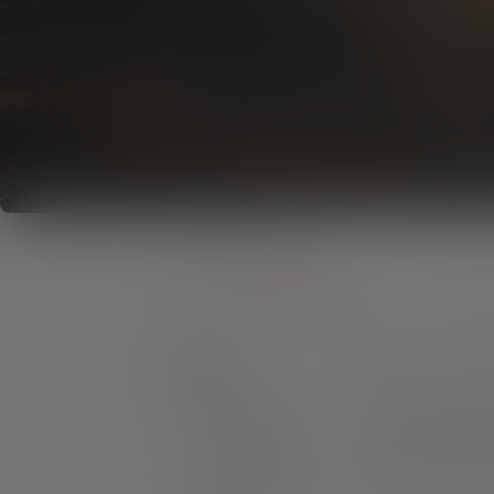
Produits
Lampes à lumière rouge
Produits
Prix
CR
Lampes torches
Distance d'écla
Lampes Frontales
Plus de filtres