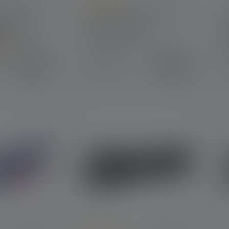
Average rating of 5 out of 5 stars
e HF6R
Lampe frontale MH5
ion 2023
Couleurs
79,90 €
59,00 €
Disponible