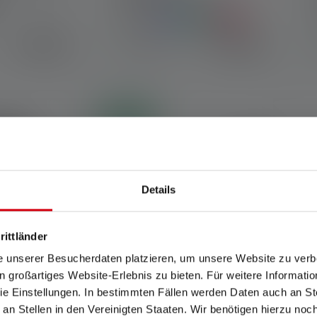
Couleurs
39,90 €
19,90 €
Disponible
Nouveau
Details
rittländer
e unserer Besucherdaten platzieren, um unsere Website zu verbe
in großartiges Website-Erlebnis zu bieten. Für weitere Informati
e Einstellungen. In bestimmten Fällen werden Daten auch an Ste
 4.8 out of 5 stars
 an Stellen in den Vereinigten Staaten. Wir benötigen hierzu no
e H19R Core
Lampe de poche TAC7R