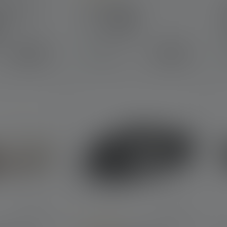
Average rating of 4 out of 5 stars
e Tactical
Lanterne ML4
AC7R
Couleurs
199,00 €
39,90 €
Disponible