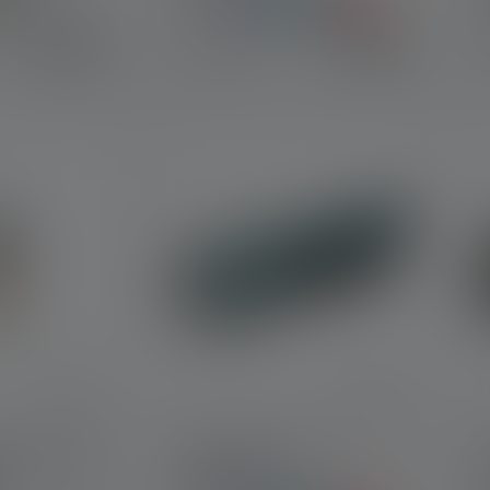
Couleurs
49,90 €
19,90 €
Disponible
 4.7 out of 5 stars
 Warm Light
Lampe de poche
KIDBEAM4