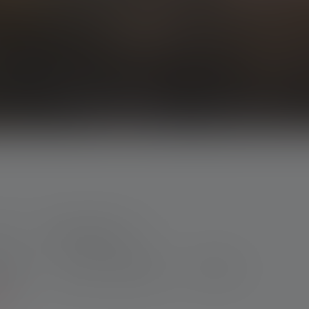
I
Caractéristiques
irage
Max. Flux lumineux
Poids