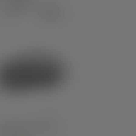
Couleurs
39,90 €
Disponible
Lampe frontale HF6R Work
Edition 2023