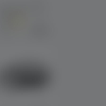
Lampe frontale HF4R Work
Edition 2023
Couleurs
44,90 €
Disponible