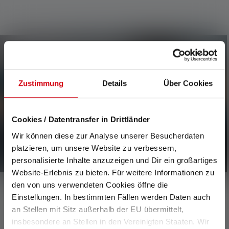
Newsletter
Zustimmung
Details
Über Cookies
Soyez le premier à découvrir nos nouveaux produits, nos
promotions exclusives et nos jeux-concours passionnants.
Recevez toutes les informations sur l'univers de la lumière
Cookies / Datentransfer in Drittländer
directement dans votre boîte mail.
Wir können diese zur Analyse unserer Besucherdaten
platzieren, um unsere Website zu verbessern,
personalisierte Inhalte anzuzeigen und Dir ein großartiges
Website-Erlebnis zu bieten. Für weitere Informationen zu
den von uns verwendeten Cookies öffne die
Einstellungen. In bestimmten Fällen werden Daten auch
CONTACTER
an Stellen mit Sitz außerhalb der EU übermittelt,
insbesondere an Stellen in den Vereinigten Staaten. Wir