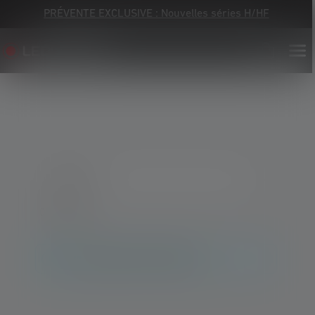
PRÉVENTE EXCLUSIVE : Nouvelles séries H/HF
0 Produits
Aucun produit n'a été trouvé.