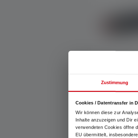
Lampe de poch
Zustimmung
Anniversary Ed
Couleurs
Cookies / Datentransfer in D
Disponible
Wir können diese zur Analys
Inhalte anzuzeigen und Dir e
verwendeten Cookies öffne di
EU übermittelt, insbesondere