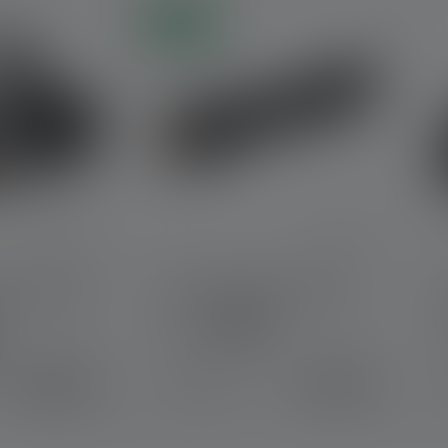
Nouveau
 4.8 out of 5 stars
e H19R Core
Lampe de poche TAC6R
Couleurs
239,00 €
119,00 €
Disponible