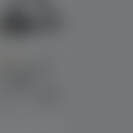
verage rating of 5 out of 5 stars
Lampe frontale HF8R
Signature Edition 2023
Couleurs
159,00 €
Disponible