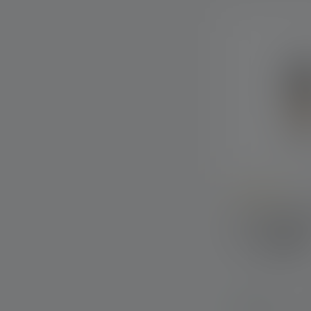
Average rating of
Lanterne ML4
Couleurs