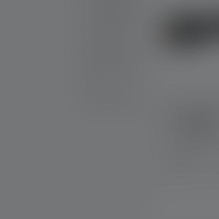
Produits gratifiables
25th Anniversary
Idées cadeaux
Produits en promotion
Outlet
Pièces de rechange
Lampe de poc
Couleurs
Disponible