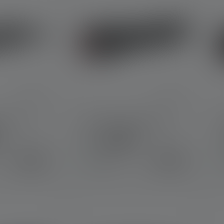
he P3
Lampe de poche P6R
Couleurs
24,90 €
99,90 €
Disponible