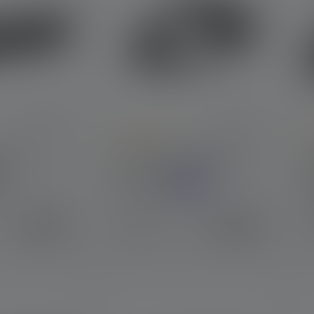
Average rating of 5 out of 5 stars
A
he P5
Lampe frontale NEO9R
Couleurs
49,90 €
115,00 €
Disponible