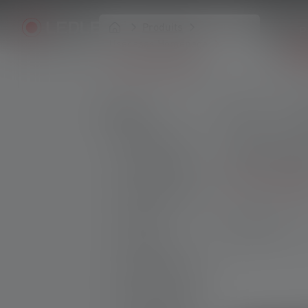
Produits
P
Usecases Homepage
Usecases: Outdoor
Produits
Prix
Fa
Lampes torches
Distance d'écla
Lampes Frontales
Plus de filtres
Lampes de Travail
Lanternes
72 Produits
Accessoires
Nouveaux Produits
Sets de produits