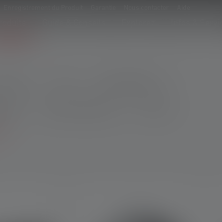
Enregistrement du Produit
Garantie
Nous contacter
Aide
roduits
Guide & Conseils
Explorez
Infos & Servi
bricant
CRI
Caractéristiques
irage
Max. Flux lumineux
Poids