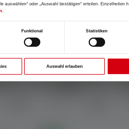
lle auswählen“ oder „Auswahl bestätigen“ erteilen. Einzelheiten h
n
.
Funktional
Statistiken
ies
Auswahl erlauben
le MH3
Lampe de poche P4R
Couleurs
39,90 €
39,90 €
Disponible