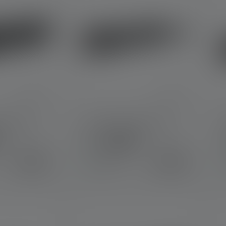
he P5R
Lampe de poche P3R
Couleurs
74,90 €
39,90 €
Disponible