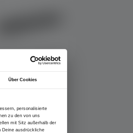
Lampe de poche P4
Über Cookies
Couleurs
29,90 €
Disponible
ssern, personalisierte
onen zu den von uns
llen mit Sitz außerhalb der
ch Deine ausdrückliche