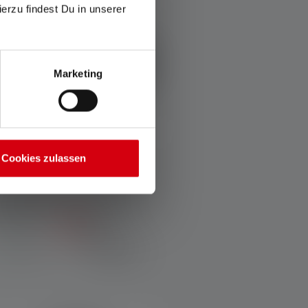
ierzu findest Du in unserer
Marketing
Cookies zulassen
Lampe frontale HF6R Core
Edition 2023
Couleurs
69,90 €
Disponible