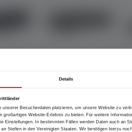
e T² 25th
Lampe frontale HF4R Core
Details
ition
Edition 2023
Couleurs
rittländer
49,90 €
39,90 €
Disponible
e unserer Besucherdaten platzieren, um unsere Website zu verbe
in großartiges Website-Erlebnis zu bieten. Für weitere Informati
e Einstellungen. In bestimmten Fällen werden Daten auch an Ste
 an Stellen in den Vereinigten Staaten. Wir benötigen hierzu no