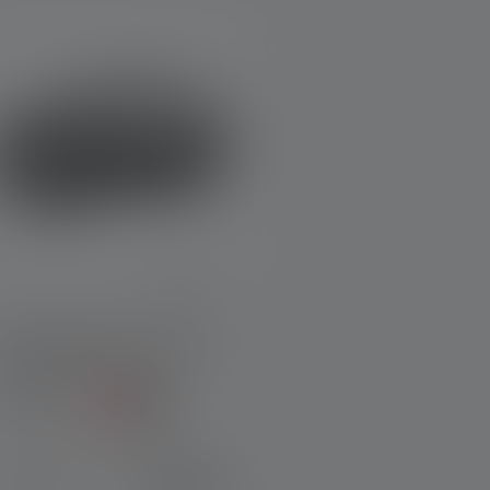
Lampe frontale HF6R Core
Edition 2023
Couleurs