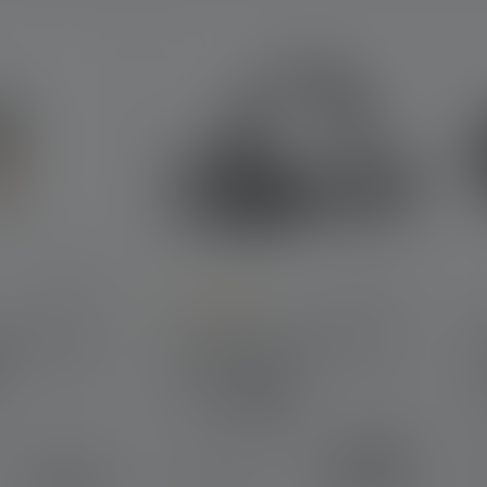
 4.7 out of 5 stars
Average rating of 4.6 out of 5 stars
 Warm Light
Lampe frontale HF8R Core
Edition 2023
Couleurs
Variantes de
109,00 €