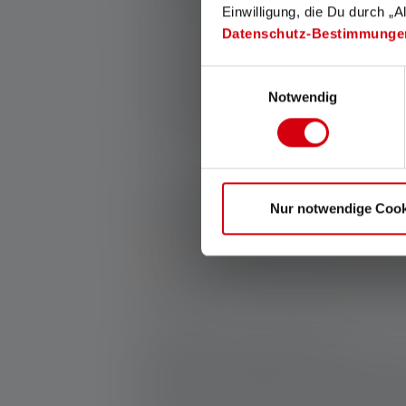
Einwilligung, die Du durch „A
recommandée si vous avez besoin d'avoir 
Datenschutz-Bestimmunge
ailleurs, une lampe torche d'atelier à LED 
trop lourde ou trop encombrante, afin de
Einwilligungsauswahl
travail. Si une lampe torche ne suffit pas 
Notwendig
éclairer de grandes surfaces, un
projecte
peut être utilisée, mais ces derniers son
plus lourds.
Imperméable à l'eau et à la poussière
: un
Nur notwendige Cook
être étanche à l'eau et à la poussière pou
conditions. Une lampe torche d'atelier, te
UV
est certifié IP68, ce qui le rend étanc
l'eau de pénétrer dans le boîtier, même lo
immergé.
Caractéristiques supplémentaires
, Les f
telles que le signal SOS, le mode strobo
peuvent être utiles dans certaines situati