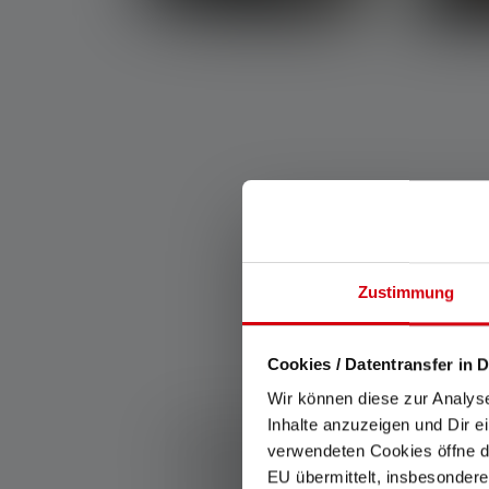
Zustimmung
Cookies / Datentransfer in D
Wir können diese zur Analys
Inhalte anzuzeigen und Dir e
Taille et poids
: Selon son utilisation, une l
verwendeten Cookies öffne di
compacte et confortable ou produire un f
EU übermittelt, insbesondere
particulièrement puissant. Une lampe fron