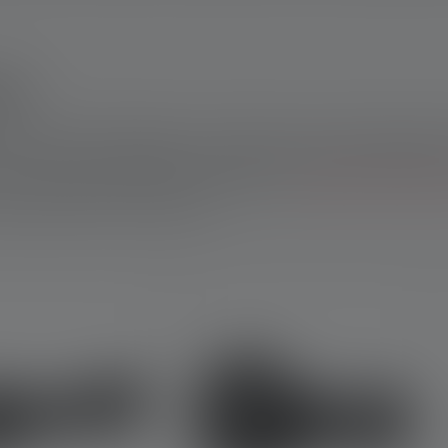
que
 par sa facilité d'utilisation. Le boîtier long et rond est fabri
es batteries rechargeables. Une lampe torche d'atelier dispose 
surfaces métalliques. Selon le modèle, une
lampe de poche produ
ones sombres sur les chantiers.