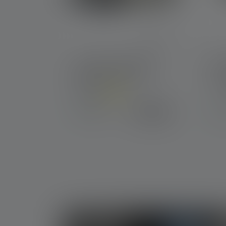
Lampe frontale HF8R
Proj
Work Edition 2023
Coul
Couleurs
139,00 €
Disponible
Dis