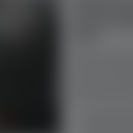
caractérist
dans les lam
LED ?
Que vous soyez un professio
ou un amateur travaillant sur 
réparation et le remplacemen
et plus sûrs avec des access
d'atelier à LED ou un projecte
votre liste d'inventaire. No
importants à prendre en comp
torche à LED ou d'une lampe 
Luminosité et portée lu
batterie peuvent éclair
des composants individu