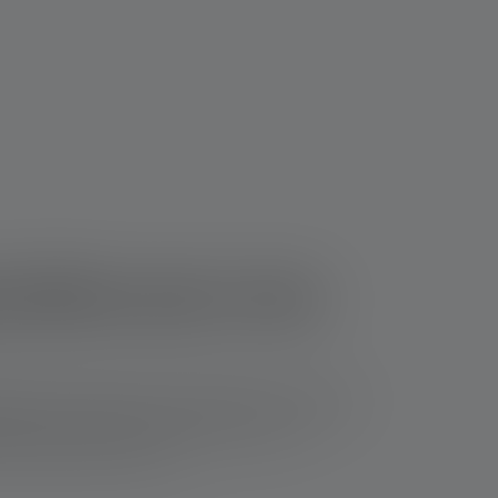
ponibles pour mon
es en fonction de sa conception. Qu'il s'agisse
ier à LED de Ledlenser offre toujours un
vant aller jusqu'à 7 ans.