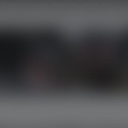
Enregistrement du Produit
Garantie
Nous contacter
Aide
roduits
Guide & Conseils
Explorez
Infos & Servi