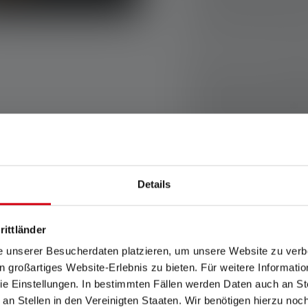
de travail idéale produi
mètre carré. Cette lumino
plus sombres de votre at
Durée de vie et type de b
d'une lampe de travail n'
par des piles rechargeab
lampe torche d'atelier 
encore, une journée de t
recharger via un port USB
Details
Robustesse et durabilité
résister à une utilisatio
rittländer
e unserer Besucherdaten platzieren, um unsere Website zu verbe
in großartiges Website-Erlebnis zu bieten. Für weitere Informati
ampe de travail doit être
e Einstellungen. In bestimmten Fällen werden Daten auch an Ste
lux lumineux
 an Stellen in den Vereinigten Staaten. Wir benötigen hierzu no
tale à LED légère est