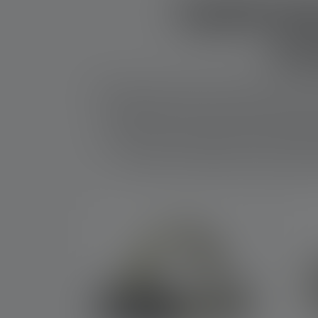
Applicat
éc
Remontez le capot et commencez à tourner les vi
est idéale pour utiliser en toute sécurité de
construction, ainsi que lors de travaux de
lumière précise qui permet de reconnaître fa
que pour les modélistes. Une lampe d'at
Skip product gallery