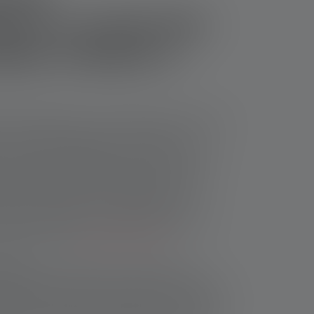
iques à rechercher
pes d'atelier à
nnel travaillant sur une armoire de commande
votre voiture classique : l'entretien, la
t des pièces défectueuses sont plus rapides
oires de haute qualité. Une lampe torche
ur d'atelier à LED devrait figurer en tête de
us avons résumé pour vous les éléments
te pour équiper votre atelier d'une lampe
d'atelier à LED
Lampe torche LED
.
mineuse
: les meilleures lampes d'atelier à
er complètement des zones sombres ou éclairer
els avec un faisceau lumineux ciblé. La lampe