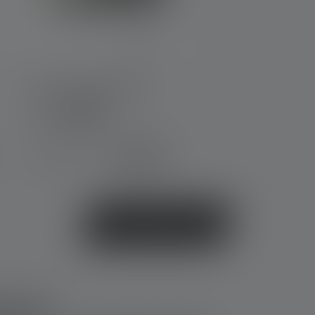
Projecteur AF8R Work
Couleurs
279,00 €
Disponible
à nos lampes d'atelier
t les