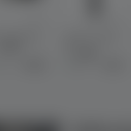
ecteur AF4R Work
Lampe de travail W2R
Work
eurs
Couleurs
199,00 €
34,90 €
ponible
Disponible
Quelles son