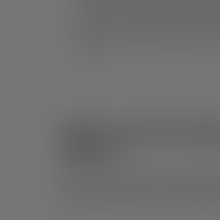
également rendre l'utilisation de la lampe
lampes de travail dotées de fonctions su
plus chères. Toutefois, il est important q
accessoire qui vous permette de la suspen
ceinture.
Quels sont les typ
atelier ?
Vous trouverez ci-dessous un bref aperçu des d
d'une lampe torche à LED, d'une lampe frontal
éclairage de qualité supérieure, une longue dur