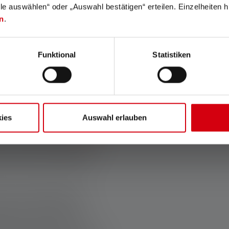
lle auswählen“ oder „Auswahl bestätigen“ erteilen. Einzelheiten h
les mains libres. Par
n
.
ne doit pas être trop grande,
 ne pas vous gêner dans votre
à l'artisan, par exemple pour
Funktional
Statistiken
ur de chantier
portable à LED
t généralement plus grands et
e lampe torche d'atelier doit
ies
Auswahl erlauben
r fonctionner dans toutes les
lle que la Ledlenser
P7R Work
he à la poussière et empêche
rsqu'il est continuellement
onctions supplémentaires
scopique ou le mode zoom
ons, mais elles peuvent