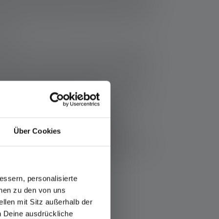
t un flux lumineux de 250 à 300 lumens par
sité est suffisante pour éclairer les coins les
elier.
atterie
: L'autonomie d'une lampe d'atelier ou
est jamais trop longue. Qu'elle soit alimentée
les ou par des piles remplaçables, votre
doit durer de nombreuses heures - ou mieux
ravail complète - avant que vous n'ayez à la
 ou à installer de nouvelles piles.
Über Cookies
: une lampe de poche d'atelier doit pouvoir
n intensive, ainsi qu'aux impacts et aux chocs.
ssern, personalisierte
onen zu den von uns
llen mit Sitz außerhalb der
ch Deine ausdrückliche