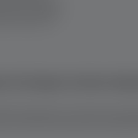
 de poche moins intuitive. Les
pplémentaires sont également
ue votre lampe soit dotée d'un
dre ou de la porter à la
es de lampes torches dis
ifférentes lampes d'atelier, chacune offrant ses propres avantag
e ou d'une lampe portative avec connexion USB, une lampe d'atel
ée de vie, des fonctions innovantes et utiles, et une garantie pou