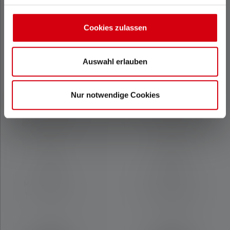
Cookies zulassen
Matériau
Matériau
Alliage
Alliage d'aluminium
Auswahl erlauben
d'aluminium
Nur notwendige Cookies
Résistance à l'eau et
Résistance à l'eau
à la poussière
et à la poussière
IP54
IP54
Matériel fourni:
Matériel fourni:
1 pack de piles
1 pack de piles
(AAA), Dragonne
(AA)
réglable