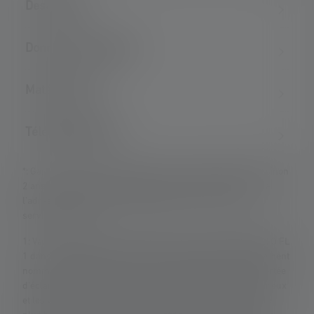
Description
Données techniques
Matériel fourni
Téléchargements
*: Garantie de 7 ans uniquement en cas d'enregistrement, sinon
2 ans. Les conditions de garantie peuvent être consultées à
l'adresse suivante : https://ledlenser.com/fr-fr/infos-
service/garantie/
1: Valeurs mesurées conformément à la norme ANSI/PLATO FL
1 dans le réglage spécifié. Si aucun réglage n'est expressément
nommé, les valeurs de flux lumineux (lumens/lm) et de portée
d'éclairage (mètres/m) se réfèrent au réglage le plus lumineux
et les valeurs de durée d'éclairage (heures/h) au réglage le