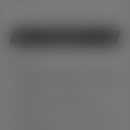
ou
Acheter
Points forts :
Lampe torche compacte avec fonction de mise au
point (Advanced Focus System) et trois niveaux de
luminosité
Fonctionne avec une pile alcaline AA
Fonctionnement intuitif grâce à l'interrupteur de
l'embout
Durable : Utilisation de 75 % d'aluminium recyclé⁹