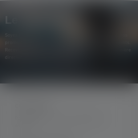
Le Newsletter
Soyez le premier à découvrir nos nouveaux produits, nos
promotions exclusives et nos jeux-concours passionnants.
Recevez toutes les informations sur l'univers de la lumière
directement dans votre boîte mail.
CONTACTER
Par téléphone ou mail (nous répondons en
anglais):