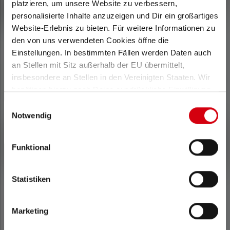
platzieren, um unsere Website zu verbessern,
personalisierte Inhalte anzuzeigen und Dir ein großartiges
Website-Erlebnis zu bieten. Für weitere Informationen zu
den von uns verwendeten Cookies öffne die
Einstellungen. In bestimmten Fällen werden Daten auch
an Stellen mit Sitz außerhalb der EU übermittelt,
insbesondere an Stellen in den Vereinigten Staaten. Wir
Lampe de poche P5
Lampe de poche P7
benötigen hierzu noch Deine ausdrückliche Einwilligung,
die Du durch „Alle auswählen“ oder „Auswahl bestätigen“
Einwilligungsauswahl
erteilen. Einzelheiten hierzu findest Du in unserer
Notwendig
Datenschutz-Bestimmungen
.
Distance
Distance d'éclairage
d'éclairage (en m)
(en m)
Funktional
170
400
Statistiken
Max. Flux
Max. Flux lumineux
Marketing
lumineux (en lm)
(en lm)
200
650