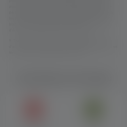
plus bas. Une fonction boost (si disponible) peut être utilisée
plusieurs fois, mais n'est disponible que pendant une courte
période. Dans le cas où la lampe est équipée de LED colorées,
les lectures sont données avec la lumière blanche ou la LED
blanche. Si la lampe a différents modes d'énergie, le "mode
d'économie d'énergie" est la base de la mesure.
9: Tous les composants en aluminium sont fabriqués à partir
d'au moins 75 % d'aluminium recyclé et peuvent donc varier en
termes de structure de surface et de couleur.
Caractéristiques et technologies