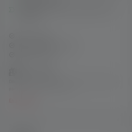
et garantie de 7 ans**
Clip pratique pour attacher la lampe torche aux
vêtements
Livraison rapide
Retour gratuit sous 14 jours
Paiement sécurisé
Sets de produits :
Découvrez nos sets exclusifs et faites des économies
par rapport à l'achat individuel !
En savoir plus