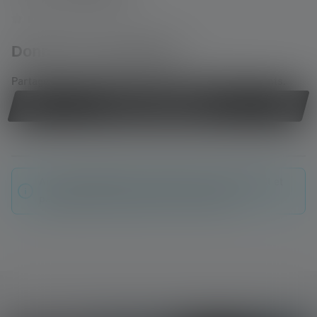
Average rating of 0 out of 5 stars
Donnez une évaluation !
Partage ton expérience du produit avec d'autres clients.
Écrire une évaluation !
Aucune évaluation n'a été trouvée. Va de l'avant et
partage tes découvertes avec les autres.