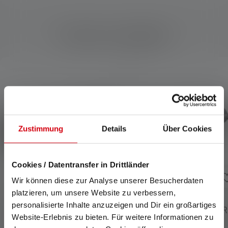
Produits compatibles
Skip product gallery
Zustimmung
Details
Über Cookies
Cookies / Datentransfer in Drittländer
Wir können diese zur Analyse unserer Besucherdaten
platzieren, um unsere Website zu verbessern,
personalisierte Inhalte anzuzeigen und Dir ein großartiges
Lampe de poche P2R
Lampe de poche P3R
Website-Erlebnis zu bieten. Für weitere Informationen zu