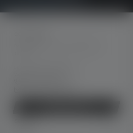
CONTACTER
Par téléphone ou mail (nous répondons en
anglais):
Lun-Jeu. 08:00 - 16:00 heures
Ve. 08:00 - 13:00 heures
+33 1 83 64 37 60
Formulaire de contact
Rétracter le contrat
SERVICE