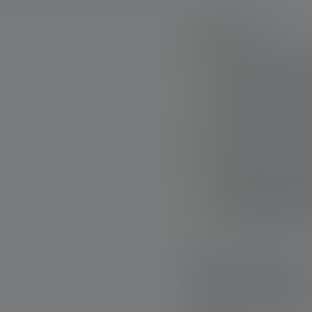
Points forts :
Éclairage très puis
pied et aux autres
Design minimaliste
une tenue parfaite 
Tête pivotante pour
Visibilité à 360° gr
bandeau frontal réf
Recharge rapide et 
système Magnetic 
Livraison rapide
Retour gratuit sous
Paiement sécurisé