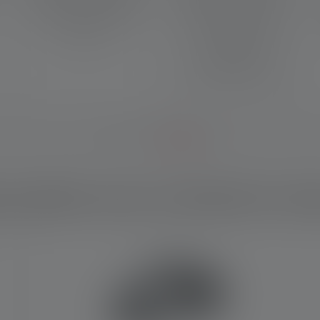
en gros plan et un faisceau
puissiez être vu de derrière -
très focalisé à longue
par exemple dans la
distance.
circulation routière ou sur
les chantiers de
construction, ce qui
augmente votre sécurité.
 produit vous convient le mi