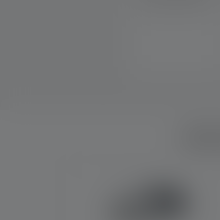
facilement fixé à la lampe.
Quel
Skip product gallery