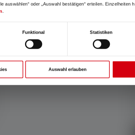
lle auswählen“ oder „Auswahl bestätigen“ erteilen. Einzelheiten h
fférents modes d'énergie, le "mode d'économie d'énergie" est la base de la
n
.
Cela s'applique à la ou aux piles contenues dans l'état de livraison de l'art
un état complètement chargé.
Funktional
Statistiken
ies
Auswahl erlauben