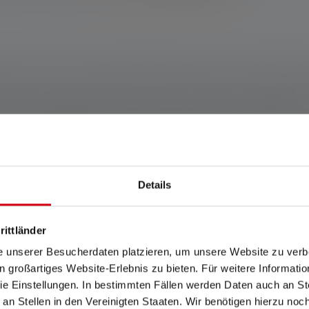
 les coureurs nocturnes urbains grâce à sa puissance lumineuse 
oids assure un confort de port parfait, même sur une longue péri
notant rouge garantissent la sécurité dans l'obscurité. La batteri
einture pectorale fournie offre une autre possibilité de fixation.
magne www.ledlenser.com
Details
rittländer
ent, sinon 2 ans. Les conditions de garantie peuvent être consultées à l'ad
e unserer Besucherdaten platzieren, um unsere Website zu verbe
in großartiges Website-Erlebnis zu bieten. Für weitere Informati
PLATO FL 1 dans le réglage spécifié. Si aucun réglage n'est expressémen
e Einstellungen. In bestimmten Fällen werden Daten auch an Ste
glage le plus lumineux et les valeurs de durée d'éclairage (heures/h) au rég
 an Stellen in den Vereinigten Staaten. Wir benötigen hierzu no
ible que pendant une courte période. Dans le cas où la lampe est équipée de 