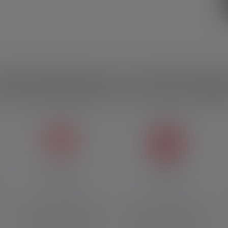
ractéristiques et technologi
Fusion Beam
Feu arrière
Le faisceau de fusion permet
Un feu arrière rouge sur la
d'obtenir simultanément un
batterie sert de dispositif de
faisceau large et homogène
signalisation afin que vous