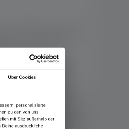
et à son modèle de lumière personnalisé et
ode. Des caractéristiques telles que le
e intégrée se recharge par contact
Über Cookies
resse suivante : https://ledlenser.com/fr-fr/infos-
ssern, personalisierte
onen zu den von uns
t nommé, les valeurs de flux lumineux (lumens/lm)
llen mit Sitz außerhalb der
lage le plus bas. Une fonction boost (si disponible)
ch Deine ausdrückliche
LED colorées, les lectures sont données avec la