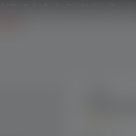
Enregistrement du Produit
Garantie
Nous contacter
Aide
roduits
Guide & Conseils
Explorez
Infos & Servi
Série-NEO
Lampe fron
5
Average rating of 5 out o