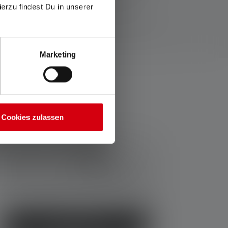
ierzu findest Du in unserer
 mesure.
icle respectif ou, dans le cas de lampes avec batterie
Marketing
Cookies zulassen
82,80 €
Avantage prix du set :
67,90 €
Prix TVA incluse plus frais d'expédition