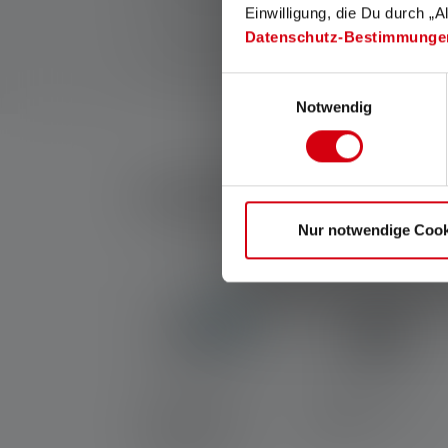
Einwilligung, die Du durch „A
lumière blanche ou la LED blanche. Si la lampe a di
Datenschutz-Bestimmunge
2: Valeur calculée de la capacité en wattheures (Wh). 
rechargeable, à la ou aux piles contenues ici dans 
Einwilligungsauswahl
Notwendig
Running-Set
Nur notwendige Cook
1x
Lampe frontale
1x
Cliplight CU2R
NEO5R
(
62,90 €
)
(
19,90 €
)