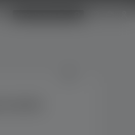
ce
tale NEO5R
f 5 stars