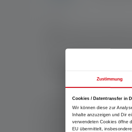
Nr :
502757
La NEO5R est la lampe frontale idéale pour
spécialement développé. La répartition du p
bandeau réfléchissant et le feu arrière clig
magnétique. Afin de n'aveugler personne, la c
Fabricant:
Ledlenser GmbH & Co. KG
Kronenstraße 5-7 | 42699 Solingen | Alle
Zustimmung
WEEE-Reg-No.: DE 20612570
Cookies / Datentransfer in D
*: Garantie de 7 ans uniquement en cas d'enregistrem
service/garantie/
Wir können diese zur Analys
Inhalte anzuzeigen und Dir e
1: Valeurs mesurées conformément à la norme ANSI/
verwendeten Cookies öffne di
et de portée d'éclairage (mètres/m) se réfèrent au ré
EU übermittelt, insbesondere
peut être utilisée plusieurs fois, mais n'est dispon