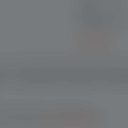
Sets de produits :
Découvrez nos sets excl
l'achat individuel !
En savoir plus
ption
Données techniques
Matériel fourni
Télécharg
 boutique en ligne Ledlenser : 10 ans de garantie après
les achats effectués auprès d'autres revendeurs, tu bénéficies
ans après enregistrement.
*Voir nos conditions générales.