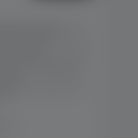
sant et parfaitement adapté à la course à
 sports à mouvement rapide
 et ergonomique avec tunnel de câble pour
et un port confortable
 un réglage individuel du cône de lumière
âce au feu arrière rouge clignotant et au
léchissant
simple de la puissante batterie grâce au
Charge
 14 jours