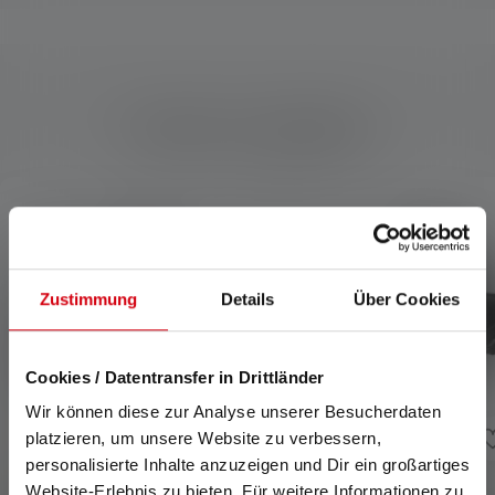
Produits compatibles
Skip product gallery
Zustimmung
Details
Über Cookies
Cookies / Datentransfer in Drittländer
Wir können diese zur Analyse unserer Besucherdaten
platzieren, um unsere Website zu verbessern,
personalisierte Inhalte anzuzeigen und Dir ein großartiges
Website-Erlebnis zu bieten. Für weitere Informationen zu