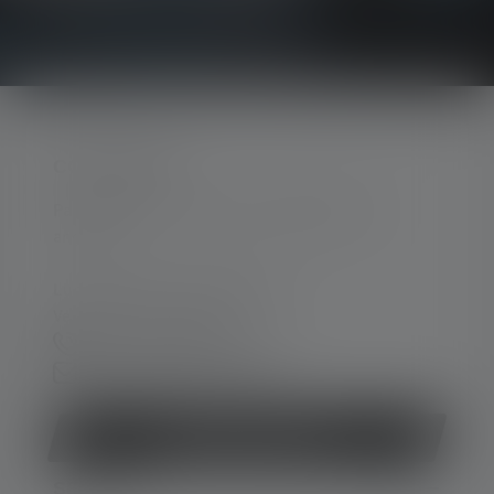
CONTACTER
Par téléphone ou mail (nous répondons en
anglais):
Lun-Jeu. 08:00 - 16:00 heures
Ve. 08:00 - 13:00 heures
+33 1 83 64 37 60
Formulaire de contact
Rétracter le contrat
SERVICE