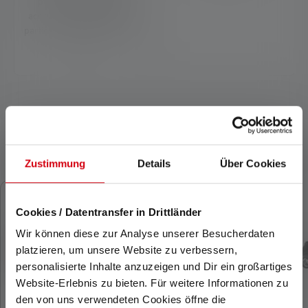
puissance d'éclairage
accrue et une durée de vie
particulièrement longue des
LED.
Quel produit vous convient le mieux ?
Zustimmung
Details
Über Cookies
Skip product gallery
Cookies / Datentransfer in Drittländer
Wir können diese zur Analyse unserer Besucherdaten
platzieren, um unsere Website zu verbessern,
personalisierte Inhalte anzuzeigen und Dir ein großartiges
Website-Erlebnis zu bieten. Für weitere Informationen zu
den von uns verwendeten Cookies öffne die