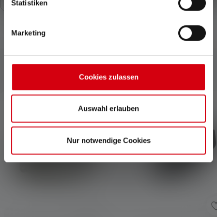
Statistiken
Marketing
Accessoires
Cookies zulassen
Skip product gallery
Auswahl erlauben
Nur notwendige Cookies