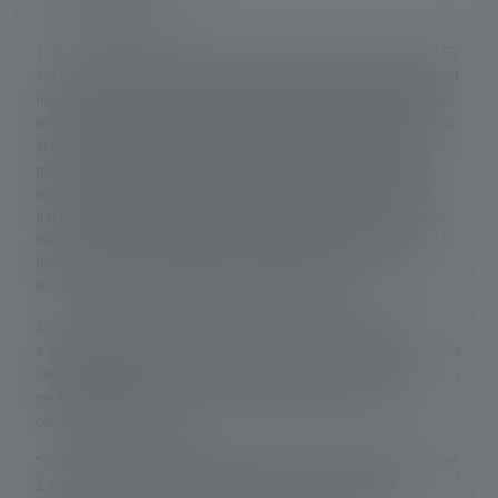
1: Valeurs mesurées conformément à la norme ANSI/PLATO FL
1 dans le réglage spécifié. Si aucun réglage n'est expressément
nommé, les valeurs de flux lumineux (lumens/lm) et de portée
d'éclairage (mètres/m) se réfèrent au réglage le plus lumineux
et les valeurs de durée d'éclairage (heures/h) au réglage le
plus bas. Une fonction boost (si disponible) peut être utilisée
plusieurs fois, mais n'est disponible que pendant une courte
période. Dans le cas où la lampe est équipée de LED colorées,
les lectures sont données avec la lumière blanche ou la LED
blanche. Si la lampe a différents modes d'énergie, le "mode
d'économie d'énergie" est la base de la mesure.
2: Valeur calculée de la capacité en wattheures (Wh). Cela
s'applique à la ou aux piles contenues dans l'état de livraison de
l'article respectif ou, dans le cas de lampes avec batterie
rechargeable, à la ou aux piles contenues ici dans un état
complètement chargé.
*: Garantie de 7 ans uniquement en cas d'enregistrement, sinon
2 ans. Les conditions de garantie peuvent être consultées à