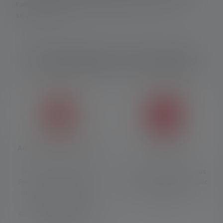
l'adresse suivante : https://ledlenser.com/fr-fr/infos-
service/garantie/
Caractéristiques et technologies
Advanced Focus System
Clip de fixation
Notre système Advanced
Grâce au clip pratique, vous
Focus System (AFS) permet
pouvez fixer votre Ledlenser
une transition en douceur
partout où vous en avez
entre un faisceau de
besoin.
croisement homogène et un