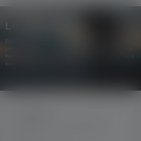
Le Newsletter
Soyez le premier à découvrir nos nouveaux produits, nos
promotions exclusives et nos jeux-concours passionnants.
Recevez toutes les informations sur l'univers de la lumière
directement dans votre boîte mail.
CONTACTER
Par téléphone ou mail (nous répondons en
anglais):