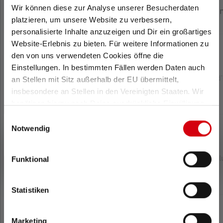
Wir können diese zur Analyse unserer Besucherdaten
Lampe de poche
Lampe de poche
La
platzieren, um unsere Website zu verbessern,
EX7R
EX4
personalisierte Inhalte anzuzeigen und Dir ein großartiges
Website-Erlebnis zu bieten. Für weitere Informationen zu
den von uns verwendeten Cookies öffne die
Einstellungen. In bestimmten Fällen werden Daten auch
Distance
Distance
d'éclairage (en
d'éclairage (en
d
an Stellen mit Sitz außerhalb der EU übermittelt,
m)
m)
insbesondere an Stellen in den Vereinigten Staaten. Wir
140
35
benötigen hierzu noch Deine ausdrückliche Einwilligung,
die Du durch „Alle auswählen“ oder „Auswahl bestätigen“
Einwilligungsauswahl
erteilen. Einzelheiten hierzu findest Du in unserer
Notwendig
Datenschutz-Bestimmungen
.
Max. Flux
Max. Flux
lumineux (en
lumineux (en
l
Funktional
lm)
lm)
220
50
Statistiken
Marketing