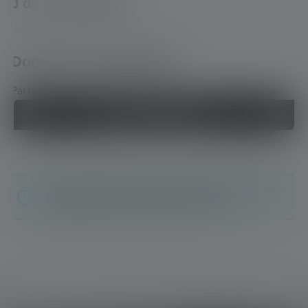
0 de 0 évaluations
Average rating of 0 out of 5 stars
Donnez une évaluation !
Partage ton expérience du produit avec d'autres clients.
Écrire une évaluation !
Aucune évaluation n'a été trouvée. Va de l'avant et
partage tes découvertes avec les autres.