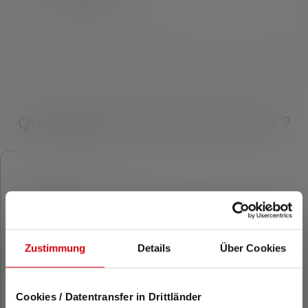
faisceau de route très
focalisé.
Quel produit vous convient le mieux ?
Skip product gallery
Zustimmung
Details
Über Cookies
Cookies / Datentransfer in Drittländer