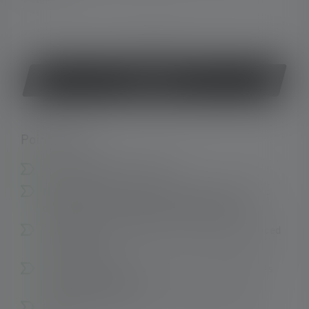
ou
Acheter
Points forts :
Rechargeable par chargeur
Magnetic Switch pour une utilisation facile avec
des gants et un équipement de protection
Focalisation continue grâce au système Advanced
Focus System
Convient aux groupes de gaz et de poussière les
plus élevés (IIC/IIIC)
Protection extrême contre la poussière et l'eau